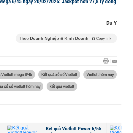
 Mega 6/45 ngày 20/02/2026: Jackpot hơn 27,8 tỷ đồng
Du Y
Theo
Doanh Nghiệp & Kinh Doanh
Copy link
 Vietlott mega 6/45
Kết quả xổ số Vietlott
Vietlott hôm nay
ả xổ số vietlott hôm nay
kết quả vietlott
wer 6/55
Kết quả Vietlott Power 6/55