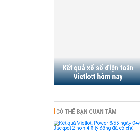
ngày 04/08/2026 J
hơn 4,6 tỷ đồng...
KINH DOANH
-
18:18 | 0
Kết quả Vietlott M
ngày 02/08/2026 J
hơn 29,6 tỷ đồng...
KINH DOANH
-
19:00 | 0
Kết quả xổ số điện toán
Vietlott hôm nay
CÓ THỂ BẠN QUAN TÂM