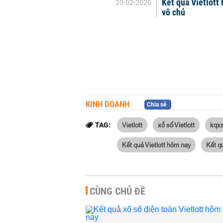
Kết quả Vietlott
20-02-2026
vô chủ
KINH DOANH
Chia sẻ
Vietlott
xổ số Vietlott
kqxs
TAG:
Kết quả Vietlott hôm nay
Kết qu
CÙNG CHỦ ĐỀ
Kết quả Vietlott Po