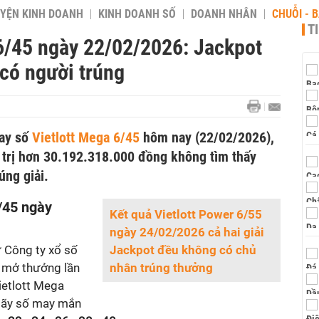
YỆN KINH DOANH
KINH DOANH SỐ
DOANH NHÂN
CHUỖI - 
T
 6/45 ngày 22/02/2026: Jackpot
có người trúng
uay số
Vietlott Mega 6/45
hôm nay (22/02/2026),
á trị hơn 30.192.318.000 đồng không tìm thấy
ng giải.
/45 ngày
Kết quả Vietlott Power 6/55
ngày 24/02/2026 cả hai giải
ừ Công ty xổ số
Jackpot đều không có chủ
 mở thưởng lần
nhân trúng thưởng
etlott Mega
dãy số may mắn