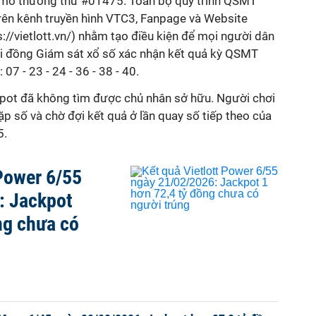
mở thưởng thứ #01475. Toàn bộ quy trình QSMT
trên kênh truyền hình VTC3, Fanpage và Website
s://vietlott.vn/) nhằm tạo điều kiện để mọi người dân
Hội đồng Giám sát xổ số xác nhận kết quả kỳ QSMT
07 - 23 - 24 - 36 - 38 - 40.
ckpot đã không tìm được chủ nhân sở hữu. Người chơi
ặp số và chờ đợi kết quả ở lần quay số tiếp theo của
5.
 Power 6/55
: Jackpot
ng chưa có