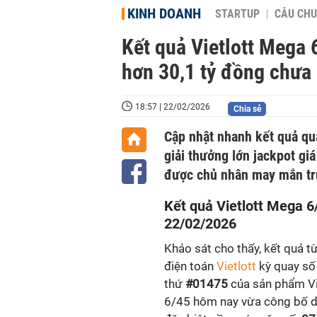
KINH DOANH
STARTUP
CÂU CHU
Kết quả Vietlott Mega
hơn 30,1 tỷ đồng chưa 
18:57 | 22/02/2026
Chia sẻ
Cập nhật nhanh kết quả q
giải thưởng lớn jackpot gi
được chủ nhân may mắn trú
Kết quả Vietlott Mega 6
22/02/2026
Khảo sát cho thấy, kết quả t
điện toán
Vietlott
kỳ quay số
thứ
#01475
của sản phẩm Vi
6/45 hôm nay vừa công bố 