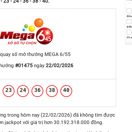
- 23 - 24 - 36 - 38 - 40.
 quay số mở thưởng MEGA 6/55
thưởng
#01475
ngày
22/02/2026
23
24
36
38
40
ởng trong hôm nay (22/02/2026) đã không tìm được
ớn jackpot với giá trị hơn 30.192.318.000 đồng.