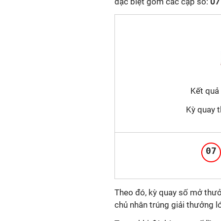
đặc biệt gồm các cặp số:
07 
Kết quả
Kỳ quay 
07
Theo đó, kỳ quay số mở thư
chủ nhân trúng giải thưởng l