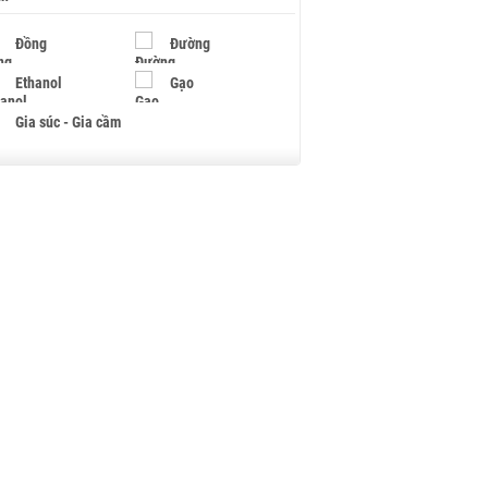
Đồng
Đường
Ethanol
Gạo
Gia súc - Gia cầm
Giấy
Gỗ
Hạt điều
Hồ tiêu - Hạt tiêu
Khí đốt
Kim loại khác
Mắc ca
Muối
Ngũ cốc
Nhựa - Hạt nhựa
Palladium
Phân bón