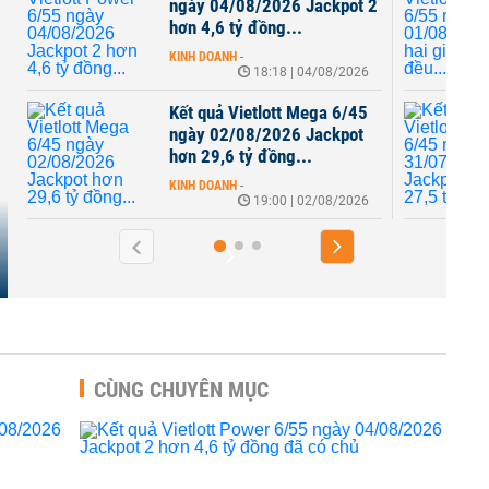
ackpot 2
ngày 01/08/2026 cả hai giải
Jackpot đều...
KINH DOANH
-
4/08/2026
19:00 | 01/08/2026
ega 6/45
Kết quả Vietlott Mega 6/45
ackpot
ngày 31/07/2026 Jackpot
hơn 27,5 tỷ đồng...
KINH DOANH
-
2/08/2026
19:00 | 31/07/2026
CÙNG CHUYÊN MỤC