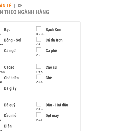
BÁN LẺ
XE
IN THEO NGÀNH HÀNG
Bạc
Bạch Kim
Bông - Sợi
Cá da trơn
Cá ngừ
Cà phê
Cacao
Cao su
Chất dẻo
Chè
Da giày
Đá quý
Dầu - Hạt dầu
Dầu mỏ
Dệt may
Điện