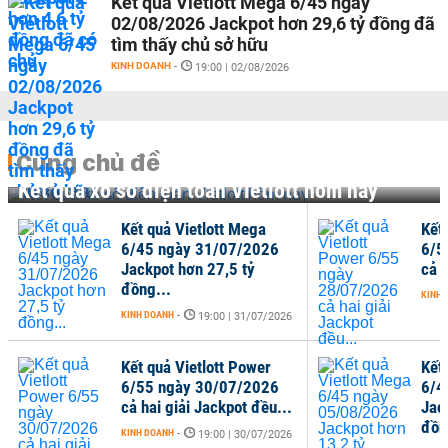
Kết quả Vietlott Mega 6/45 ngày
02/08/2026 Jackpot hơn 29,6 tỷ đồng đã
tìm thấy chủ sở hữu
KINH DOANH
-
19:00 | 02/08/2026
Cùng chủ đề
Kết quả xổ số điện toán Vietlott hôm nay
Kết quả Vietlott Mega
Kết
6/45 ngày 31/07/2026
6/5
Jackpot hơn 27,5 tỷ
cả h
đồng...
KINH 
KINH DOANH
-
19:00 | 31/07/2026
Kết quả Vietlott Power
Kết
6/55 ngày 30/07/2026
6/4
cả hai giải Jackpot đều...
Jac
đồn
KINH DOANH
-
19:00 | 30/07/2026