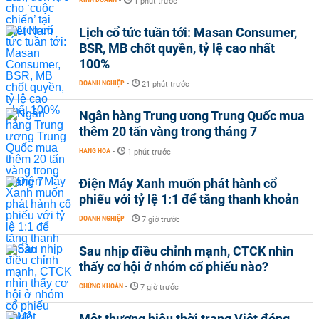
-
1 phút trước
Lịch cổ tức tuần tới: Masan Consumer,
BSR, MB chốt quyền, tỷ lệ cao nhất
100%
DOANH NGHIỆP
-
21 phút trước
Ngân hàng Trung ương Trung Quốc mua
thêm 20 tấn vàng trong tháng 7
HÀNG HÓA
-
1 phút trước
Điện Máy Xanh muốn phát hành cổ
phiếu với tỷ lệ 1:1 để tăng thanh khoản
DOANH NGHIỆP
-
7 giờ trước
Sau nhịp điều chỉnh mạnh, CTCK nhìn
thấy cơ hội ở nhóm cổ phiếu nào?
CHỨNG KHOÁN
-
7 giờ trước
Một thương hiệu thời trang Việt đóng