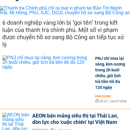
6 doanh nghiệp vàng lớn bị "gọi tên" trong kết
luận của thanh tra chính phủ. Một số vi phạm
được chuyển hồ sơ sang Bộ Công an tiếp tục xử
lý.
PNJ chỉ mua lại
vàng, kim cương
trong 2h buổi
chiều, giữ lịch
trả tiền tối đa
120 ngày
KINH DOANH
-
09:47 | 24/07/2026
AEON bán mảng siêu thị tại Thái Lan,
dồn lực cho ‘cuộc chiến’ tại Việt Nam
KINH DOANH