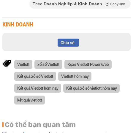
Theo
Doanh Nghiệp & Kinh Doanh
Copy link
KINH DOANH
Chia sẻ
Vietlott
xổ số Vietlott
Kqxs Vietlott Power 6/55
Kết quả xổ số Vietlott
Vietlott hôm nay
Kết quả Vietlott hôm nay
Kết quả xổ số vietlott hôm nay
kết quả vietlott
Có thể bạn quan tâm