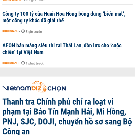
7 giờ trước
Công ty 100 tỷ của Huấn Hoa Hồng bỗng dưng ‘biến mất’,
một công ty khác đã giải thể
KINH DOANH
-
5 giờ trước
AEON bán mảng siêu thị tại Thái Lan, dồn lực cho ‘cuộc
chiến’ tại Việt Nam
KINH DOANH
-
1 phút trước
Thanh tra Chính phủ chỉ ra loạt vi
phạm tại Bảo Tín Mạnh Hải, Mi Hồng,
PNJ, SJC, DOJI, chuyển hồ sơ sang Bộ
Công an