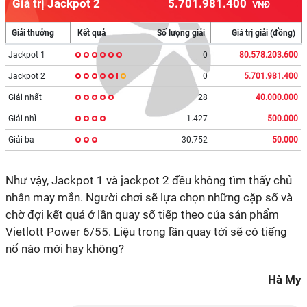
Giá trị Jackpot 2
5.701.981.400
VNĐ
Giải thưởng
Số lượng giải
Giá trị giải (đồng)
Jackpot 1
0
80.578.203.600
Jackpot 2
0
5.701.981.400
Giải nhất
28
40.000.000
Giải nhì
1.427
500.000
Giải ba
30.752
50.000
Như vậy, Jackpot 1 và jackpot 2 đều không tìm thấy chủ
nhân may mắn. Người chơi sẽ lựa chọn những cặp số và
chờ đợi kết quả ở lần quay số tiếp theo của sản phẩm
Vietlott Power 6/55. Liệu trong lần quay tới sẽ có tiếng
nổ nào mới hay không?
Hà My