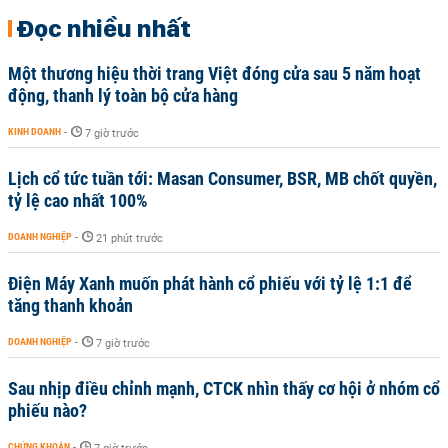
Đọc nhiều nhất
Một thương hiệu thời trang Việt đóng cửa sau 5 năm hoạt
động, thanh lý toàn bộ cửa hàng
KINH DOANH
-
7 giờ trước
Lịch cổ tức tuần tới: Masan Consumer, BSR, MB chốt quyền,
tỷ lệ cao nhất 100%
DOANH NGHIỆP
-
21 phút trước
Điện Máy Xanh muốn phát hành cổ phiếu với tỷ lệ 1:1 để
tăng thanh khoản
DOANH NGHIỆP
-
7 giờ trước
Sau nhịp điều chỉnh mạnh, CTCK nhìn thấy cơ hội ở nhóm cổ
phiếu nào?
CHỨNG KHOÁN
-