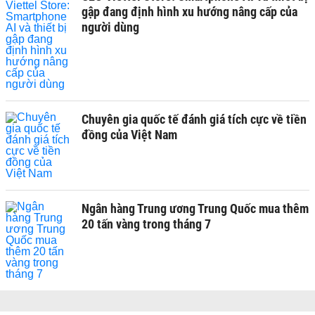
gập đang định hình xu hướng nâng cấp của
người dùng
Chuyên gia quốc tế đánh giá tích cực về tiền
đồng của Việt Nam
Ngân hàng Trung ương Trung Quốc mua thêm
20 tấn vàng trong tháng 7