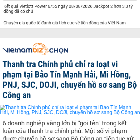
Xổ số Vietlott có tổng cộng 5 hình thức là: Power 6/55, Mega 6/45,
Kết quả Vietlott Power 6/55 ngày 08/08/2026 Jackpot 2 hơn 3,3 tỷ
Max 4D, Max 3D, Keno. Cụ thể các hình thức chơi sẽ như sau:
đồng đã có chủ
Power 6/55
+ Cách chơi Power 6/55: người chơi phải chọn 6 số từ 01–55 để
Chuyên gia quốc tế đánh giá tích cực về tiền đồng của Việt Nam
có cơ hội trúng thưởng Jackpot 1 từ 30 tỷ đồng, Jackpot 2 từ 3 tỷ
đồng. Giá vé cho hình thức này là từ 10.000 VND.
+ Thời gian quay số mở thưởng cho hình thức này: vào 18h00 các
ngày thứ 3, thứ 5 và thứ 7 hàng tuần.
+ Cơ cấu giải thưởng của Power 6/55: Gồm 5 hạng giải thưởng và
quay số mở thưởng 01 lần trong mỗi kỳ quay số mở thưởng để
Thanh tra Chính phủ chỉ ra loạt vi
lựa chọn ra bộ số trúng thưởng gồm 6 số trong các số từ 01 đến
55. Ngoài ra, một số đặc biệt sẽ được quay chọn từ 49 quả bóng
phạm tại Bảo Tín Mạnh Hải, Mi Hồng,
còn lại trong lồng cầu sau khi đã chọn 6 quả bóng trước đó để xác
định bộ số trúng thưởng cho giải Jackpot 2.
PNJ, SJC, DOJI, chuyển hồ sơ sang Bộ
Mega 6/45
Công an
+ Cách chơi Mega 6/45: người chơi phải chọn 6 số từ 01–45 để
có cơ hội trúng thưởng Jackpot từ 12 tỷ đồng. Giá vé cho hình
thức này cũng chỉ từ 10.000 VND.
+ Thời gian quay số mở thưởng cho hình thức chơi này: 18h00
các ngày thứ 4, thứ 6 và Chủ Nhật hàng tuần.
6 doanh nghiệp vàng lớn bị "gọi tên" trong kết
+ Cơ cấu giải thưởng Mega 6/45: bao gồm 4 hạng giải thưởng và
luận của thanh tra chính phủ. Một số vi phạm
quay số mở thưởng 01 lần trong mỗi kỳ quay số mở thưởng để
được chuyển hồ sơ sang Bộ Công an tiếp tục xử
lựa chọn ra bộ số trúng thưởng gồm 6 số trong các số từ 01 đến