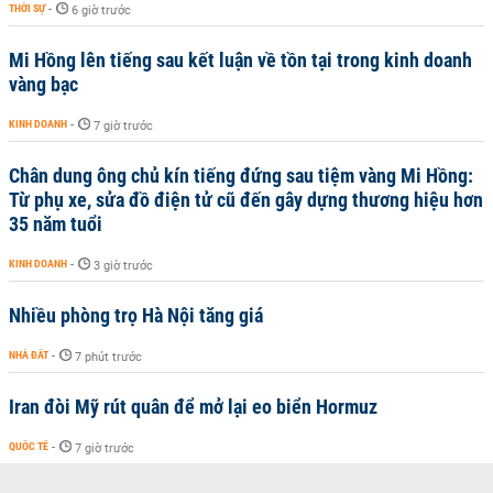
THỜI SỰ
-
6 giờ trước
Mi Hồng lên tiếng sau kết luận về tồn tại trong kinh doanh
vàng bạc
KINH DOANH
-
7 giờ trước
Chân dung ông chủ kín tiếng đứng sau tiệm vàng Mi Hồng:
Từ phụ xe, sửa đồ điện tử cũ đến gây dựng thương hiệu hơn
35 năm tuổi
KINH DOANH
-
3 giờ trước
Nhiều phòng trọ Hà Nội tăng giá
NHÀ ĐẤT
-
7 phút trước
Iran đòi Mỹ rút quân để mở lại eo biển Hormuz
QUỐC TẾ
-
7 giờ trước