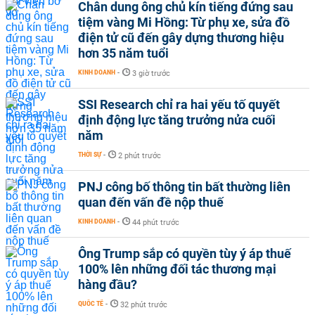
Chân dung ông chủ kín tiếng đứng sau
tiệm vàng Mi Hồng: Từ phụ xe, sửa đồ
điện tử cũ đến gây dựng thương hiệu
hơn 35 năm tuổi
KINH DOANH
-
3 giờ trước
SSI Research chỉ ra hai yếu tố quyết
định động lực tăng trưởng nửa cuối
năm
THỜI SỰ
-
2 phút trước
PNJ công bố thông tin bất thường liên
quan đến vấn đề nộp thuế
KINH DOANH
-
44 phút trước
Ông Trump sắp có quyền tùy ý áp thuế
100% lên những đối tác thương mại
hàng đầu?
QUỐC TẾ
-
32 phút trước