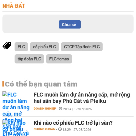
NHÀ ĐẤT
Chia sẻ
FLC
cổ phiếu FLC
CTCP Tập đoàn FLC
tập đoàn FLC
FLCHomes
Có thể bạn quan tâm
FLC muốn làm dự án nâng cấp, mở rộng
hai sân bay Phù Cát và Pleiku
DOANH NGHIỆP
-
20:14 | 17/07/2026
Khi nào cổ phiếu FLC trở lại sàn?
CHỨNG KHOÁN
-
13:29 | 27/05/2026