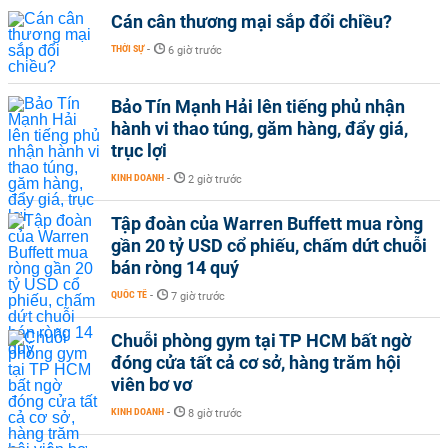
Cán cân thương mại sắp đổi chiều?
THỜI SỰ
-
6 giờ trước
Bảo Tín Mạnh Hải lên tiếng phủ nhận
hành vi thao túng, găm hàng, đẩy giá,
trục lợi
KINH DOANH
-
2 giờ trước
Tập đoàn của Warren Buffett mua ròng
gần 20 tỷ USD cổ phiếu, chấm dứt chuỗi
bán ròng 14 quý
QUỐC TẾ
-
7 giờ trước
Chuỗi phòng gym tại TP HCM bất ngờ
đóng cửa tất cả cơ sở, hàng trăm hội
viên bơ vơ
KINH DOANH
-
8 giờ trước