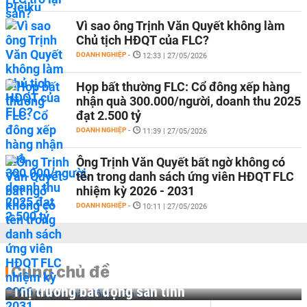
Vì sao ông Trịnh Văn Quyết không làm
Chủ tịch HĐQT của FLC?
DOANH NGHIỆP
-
12:33 | 27/05/2026
Họp bất thường FLC: Cổ đông xếp hàng
nhận quà 300.000/người, doanh thu 2025
đạt 2.500 tỷ
DOANH NGHIỆP
-
11:39 | 27/05/2026
Ông Trịnh Văn Quyết bất ngờ không có
tên trong danh sách ứng viên HĐQT FLC
nhiệm kỳ 2026 - 2031
DOANH NGHIỆP
-
10:11 | 27/05/2026
Cùng chủ đề
Thị trường bất động sản tỉnh