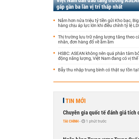
Việt Nam dẫn đầu tăng trưởng ASEA
gấp gần ba lần vị trí thấp nhất
Nắm hơn nửa triệu tỷ tiền gửi Kho bạc, Bi
hàng chịu áp lực lớn khi điều chỉnh tỷ lệ L
Thị trường lưu trữ năng lượng tăng theo c
nhân, đơn hàng đổ về ầm ầm
HSBC: ASEAN không nên quá phân tâm bởi
động năng lượng, Việt Nam đang có vị thế 
Bẫy thu nhập trung bình có thật sự tồn tại
TIN MỚI
Chuyên gia quốc tế đánh giá tích 
TÀI CHÍNH
-
1 phút trước