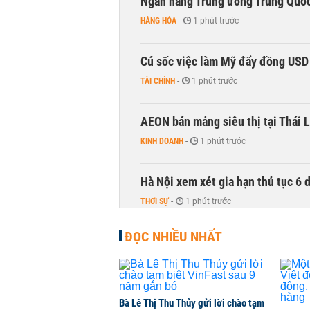
Ngân hàng Trung ương Trung Quốc
HÀNG HÓA
-
1 phút trước
Cú sốc việc làm Mỹ đẩy đồng USD
TÀI CHÍNH
-
1 phút trước
AEON bán mảng siêu thị tại Thái L
KINH DOANH
-
1 phút trước
Hà Nội xem xét gia hạn thủ tục 6 
THỜI SỰ
-
1 phút trước
ĐỌC NHIỀU NHẤT
Bà Lê Thị Thu Thủy gửi lời chào tạm