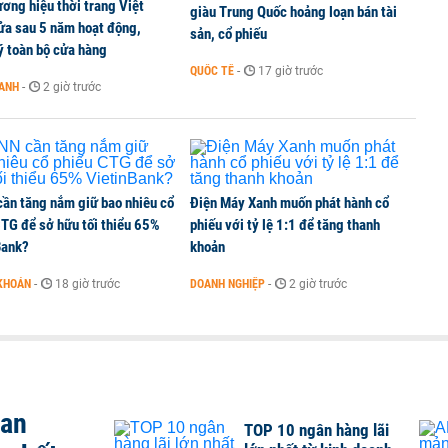
ơng hiệu thời trang Việt
giàu Trung Quốc hoảng loạn bán tài
ửa sau 5 năm hoạt động,
sản, cổ phiếu
ý toàn bộ cửa hàng
QUỐC TẾ
-
17 giờ trước
OANH
-
2 giờ trước
ần tăng nắm giữ bao nhiêu cổ
Điện Máy Xanh muốn phát hành cổ
CTG để sở hữu tối thiểu 65%
phiếu với tỷ lệ 1:1 để tăng thanh
Bank?
khoản
KHOÁN
-
18 giờ trước
DOANH NGHIỆP
-
2 giờ trước
san
TOP 10 ngân hàng lãi