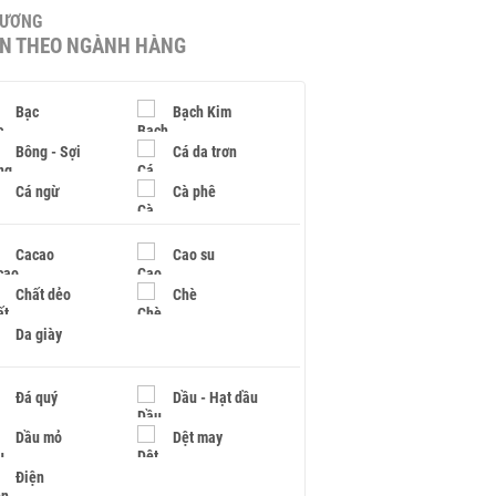
HƯƠNG
IN THEO NGÀNH HÀNG
Bạc
Bạch Kim
Bông - Sợi
Cá da trơn
Cá ngừ
Cà phê
Cacao
Cao su
Chất dẻo
Chè
Da giày
Đá quý
Dầu - Hạt dầu
Dầu mỏ
Dệt may
Điện