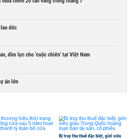
 mua thêm 20 tấn vàng trong tháng 7
 lao dốc
an, dồn lực cho ‘cuộc chiến’ tại Việt Nam
dự án lớn
Bị truy thu thuế đặc biệt, giới siêu