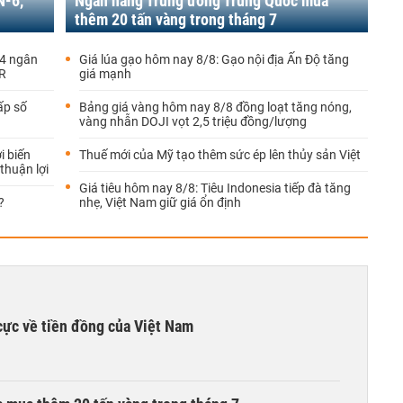
N-6,
Ngân hàng Trung ương Trung Quốc mua
thêm 20 tấn vàng trong tháng 7
g4 ngân
Giá lúa gạo hôm nay 8/8: Gạo nội địa Ấn Độ tăng
DR
giá mạnh
ấp số
Bảng giá vàng hôm nay 8/8 đồng loạt tăng nóng,
vàng nhẫn DOJI vọt 2,5 triệu đồng/lượng
 biến
Thuế mới của Mỹ tạo thêm sức ép lên thủy sản Việt
thuận lợi
Giá tiêu hôm nay 8/8: Tiêu Indonesia tiếp đà tăng
?
nhẹ, Việt Nam giữ giá ổn định
cực về tiền đồng của Việt Nam