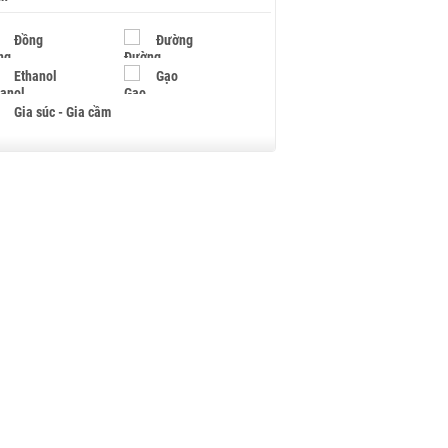
Đồng
Đường
Ethanol
Gạo
Gia súc - Gia cầm
Giấy
Gỗ
Hạt điều
Hồ tiêu - Hạt tiêu
Khí đốt
Kim loại khác
Mắc ca
Muối
Ngũ cốc
Nhựa - Hạt nhựa
Palladium
Phân bón