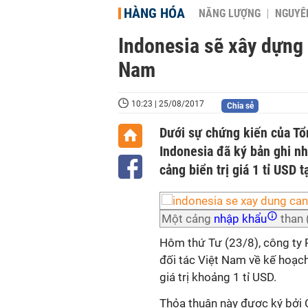
HÀNG HÓA
NĂNG LƯỢNG
NGUYÊN
Indonesia sẽ xây dựng c
Nam
10:23 | 25/08/2017
Chia sẻ
Dưới sự chứng kiến của Tổ
Indonesia đã ký bản ghi n
cảng biển trị giá 1 tỉ USD 
Một cảng
nhập khẩu
than 
Hôm thứ Tư (23/8), công ty P
đối tác Việt Nam về kế hoạc
giá trị khoảng 1 tỉ USD.
Thỏa thuận này được ký bởi C