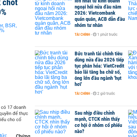
 chốt
lớn nhất từ kinh doanh
ngoại hối nửa đầu năm
0%
2026: Vietcombank
quán quân, ACB dẫn đầu
nhóm tư nhân
TÀI CHÍNH
-
1 phút trước
Bức tranh tài chính tiêu
dùng nửa đầu 2026 tiếp
tục phân hóa: VietCredit
báo lãi tăng ba chữ số,
ông lớn đầu ngành 'hụt
hơi'
TÀI CHÍNH
-
2 giờ trước
ẽ có 17 doanh
Sau nhịp điều chỉnh
quyền để thực
mạnh, CTCK nhìn thấy
hiếu cho cổ
cơ hội ở nhóm cổ phiếu
nào?
Chứng