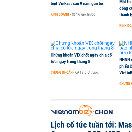
Một thư
biệt VinFast sau 9 năm gắn bó
đóng c
thanh l
KINH DOANH
-
16 giờ trước
KINH D
Chứng khoán VIX chốt ngày chia cổ
NHNN c
tức ngay trong tháng 8
phiếu 
Vietin
CHỨNG KHOÁN
-
18 giờ trước
CHỨNG 
Lịch cổ tức tuần tới: Ma