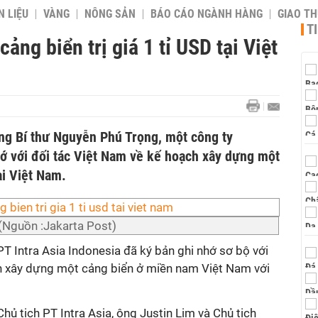
 LIỆU
VÀNG
NÔNG SẢN
BÁO CÁO NGÀNH HÀNG
GIAO T
T
ảng biển trị giá 1 tỉ USD tại Việt
ng Bí thư Nguyễn Phú Trọng, một công ty
hớ với đối tác Việt Nam về kế hoạch xây dựng một
tại Việt Nam.
(Nguồn :Jakarta Post)
T Intra Asia Indonesia đã ký bản ghi nhớ sơ bộ với
h xây dựng một cảng biển ở miền nam Việt Nam với
hủ tịch PT Intra Asia, ông Justin Lim và Chủ tịch