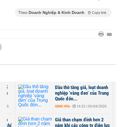
Theo
Doanh Nghiệp & Kinh Doanh
Copy link
n để
Dầu thô tăng giá, loạt doanh
 khẩu
nghiệp ‘vàng đen’ của Trung
Quốc đón...
5/2026
HÀNG HÓA
-
16:32 | 03/04/2026
nhập
Giá than chạm đỉnh hơn 2
hế khí
năm khi các công ty điện lực