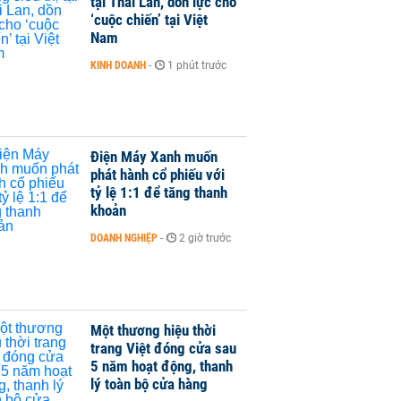
tại Thái Lan, dồn lực cho
‘cuộc chiến’ tại Việt
Nam
KINH DOANH
-
1 phút trước
Điện Máy Xanh muốn
phát hành cổ phiếu với
tỷ lệ 1:1 để tăng thanh
khoản
DOANH NGHIỆP
-
2 giờ trước
Một thương hiệu thời
trang Việt đóng cửa sau
5 năm hoạt động, thanh
lý toàn bộ cửa hàng