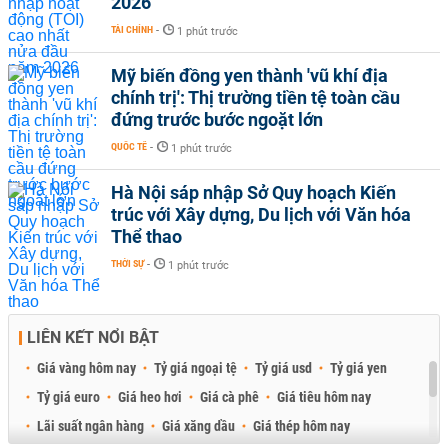
2026
TÀI CHÍNH
-
1 phút trước
Mỹ biến đồng yen thành 'vũ khí địa
chính trị': Thị trường tiền tệ toàn cầu
đứng trước bước ngoặt lớn
QUỐC TẾ
-
1 phút trước
Hà Nội sáp nhập Sở Quy hoạch Kiến
trúc với Xây dựng, Du lịch với Văn hóa
Thể thao
THỜI SỰ
-
1 phút trước
LIÊN KẾT NỔI BẬT
Giá vàng hôm nay
Tỷ giá ngoại tệ
Tỷ giá usd
Tỷ giá yen
Tỷ giá euro
Giá heo hơi
Giá cà phê
Giá tiêu hôm nay
Lãi suất ngân hàng
Giá xăng dầu
Giá thép hôm nay