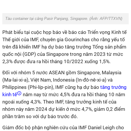
Tàu container tại cảng Pasir Panjang, Singapore. (Ảnh:
AFP/TTXVN
)
Phát biểu tại cuộc họp báo về báo cáo Triển vọng Kinh tế
Thế giới của IMF, chuyên gia Gourinchas cho rằng yếu tố
trên đã khiến IMF hạ dự báo tăng trưởng Tổng sản phẩm
quốc nội (GDP) của Singapore trong năm 2023 từ mức
2,3% được đưa ra hồi tháng 10/2022 xuống 1,5%.
Đối với nhóm 5 nước ASEAN gồm Singapore, Malaysia
(Ma-lai-xi-a), Việt Nam, Indonesia (In-đô-nê-xi-a) và
Philippines (Phi-líp-pin), IMF cũng hạ dự báo
tăng trưởng
kinh tế
năm nay từ mức 4,5% đưa ra hồi tháng 10 năm
ngoái xuống 4,3%. Theo IMF, tăng trưởng kinh tế của
nhóm này năm 2024 dự kiến ở mức 4,7%, giảm 0,2 điểm
phần trăm so với dự báo trước đó.
Giám đốc bộ phận nghiên cứu của IMF Daniel Leigh cho