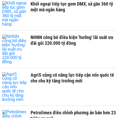
Khối ngoại tiếp tục gom DMX, xả gần 360 tỷ
một mã ngân hàng
NHNN công bố điều kiện 'hưởng' lãi suất ưu
đãi gói 220.000 tỷ đồng
AgriS củng cố năng lực tiếp cận vốn quốc tế
cho chu kỳ tăng trưởng mới
Petrolimex điều chỉnh phương án bán hơn 23