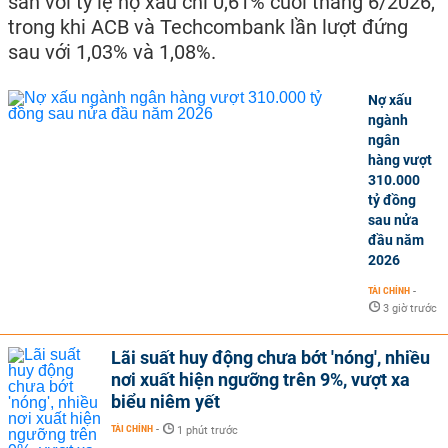
sản với tỷ lệ nợ xấu chỉ 0,61% cuối tháng 6/2026,
trong khi ACB và Techcombank lần lượt đứng
sau với 1,03% và 1,08%.
Nợ xấu
ngành
ngân
hàng vượt
310.000
tỷ đồng
sau nửa
đầu năm
2026
TÀI CHÍNH
-
3 giờ trước
Lãi suất huy động chưa bớt 'nóng', nhiều
nơi xuất hiện ngưỡng trên 9%, vượt xa
biểu niêm yết
TÀI CHÍNH
-
1 phút trước