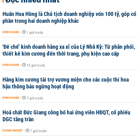
Huấn Hoa Hồng là Chủ tịch doanh nghiệp vốn 100 tỷ, góp cổ
phần trong hai doanh nghiệp khác
KINH DOANH
-
1 giờ trước
'Đế chế’ kinh doanh hàng xa xỉ của Lý Nhã Kỳ: Từ phân phối,
thiết kế kim cương đến thời trang, phụ kiện cao cấp
KINH DOANH
-
12 giờ trước
Hãng kim cương tài trợ vương miện cho các cuộc thi hoa
hậu thông báo ngừng hoạt động
KINH DOANH
-
7 giờ trước
Hoá chất Đức Giang công bố hai ứng viên HĐQT, cổ phiếu
DGC tăng trần
DOANH NGHIỆP
-
7 giờ trước