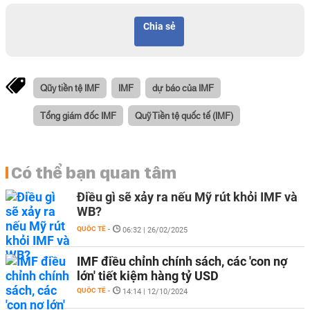
Chia sẻ
Qũy tiền tệ IMF
IMF
dự báo của IMF
Tổng giám đốc IMF
Quỹ Tiền tệ quốc tế (IMF)
Có thể bạn quan tâm
Điều gì sẽ xảy ra nếu Mỹ rút khỏi IMF và
WB?
QUỐC TẾ
-
06:32 | 26/02/2025
IMF điều chỉnh chính sách, các 'con nợ
lớn' tiết kiệm hàng tỷ USD
QUỐC TẾ
-
14:14 | 12/10/2024