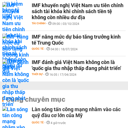
IMF khuyến nghị Việt Nam ưu tiên chính
sách tài khóa khi chính sách tiền tệ
không còn nhiều dư địa
TÀI CHÍNH
-
09:00 | 03/10/2024
IMF nâng mức dự báo tăng trưởng kinh
tế Trung Quốc
QUỐC TẾ
-
04:00 | 18/07/2024
IMF đánh giá Việt Nam không còn là
'quốc gia thu nhập thấp đang phát triển'
THỜI SỰ
-
16:05 | 17/04/2024
Cùng chuyên mục
Làn sóng tấn công mạng nhằm vào các
quỹ đầu cơ lớn của Mỹ
QUỐC TẾ
-
4 giờ trước