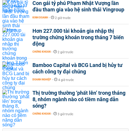
Con gái tỷ phú Phạm Nhật Vượng lần
đầu tham gia vào hệ sinh thái Vingroup
KINH DOANH
-
2 giờ trước
Hơn 227.000 tài khoản gia nhập thị
trường chứng khoán trong tháng 7 biến
động
CHỨNG KHOÁN
-
2 giờ trước
Bamboo Capital và BCG Land bị hủy tư
cách công ty đại chúng
DOANH NGHIỆP
-
4 giờ trước
Thị trường thường ‘phất lên’ trong tháng
8, nhóm ngành nào có tiềm năng dẫn
sóng?
CHỨNG KHOÁN
-
3 giờ trước