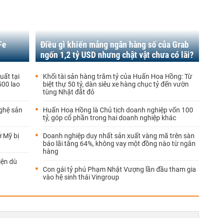
Fe
Điều gì khiến mảng ngân hàng số của Grab
ngốn 1,2 tỷ USD nhưng chật vật chưa có lãi?
ất tại
Khối tài sản hàng trăm tỷ của Huấn Hoa Hồng: Từ
500 lao
biệt thự 50 tỷ, dàn siêu xe hàng chục tỷ đến vườn
tùng Nhật đắt đỏ
ghệ sản
Huấn Hoa Hồng là Chủ tịch doanh nghiệp vốn 100
tỷ, góp cổ phần trong hai doanh nghiệp khác
 Mỹ bị
Doanh nghiệp duy nhất sản xuất vàng mã trên sàn
báo lãi tăng 64%, không vay một đồng nào từ ngân
hàng
iện dù
Con gái tỷ phú Phạm Nhật Vượng lần đầu tham gia
vào hệ sinh thái Vingroup