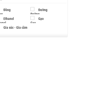
Đồng
Đường
Ethanol
Gạo
Gia súc - Gia cầm
Giấy
Gỗ
Hạt điều
Hồ tiêu - Hạt tiêu
Khí đốt
Kim loại khác
Mắc ca
Muối
Ngũ cốc
Nhựa - Hạt nhựa
Palladium
Phân bón