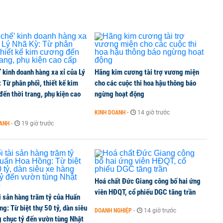
’ kinh doanh hàng xa xỉ của Lý
Hãng kim cương tài trợ vương miện
 Từ phân phối, thiết kế kim
cho các cuộc thi hoa hậu thông báo
ến thời trang, phụ kiện cao
ngừng hoạt động
KINH DOANH
-
14 giờ trước
OANH
-
19 giờ trước
Hoá chất Đức Giang công bố hai ứng
viên HĐQT, cổ phiếu DGC tăng trần
i sản hàng trăm tỷ của Huấn
g: Từ biệt thự 50 tỷ, dàn siêu
DOANH NGHIỆP
-
14 giờ trước
g chục tỷ đến vườn tùng Nhật