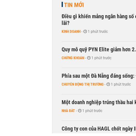
TIN MỚI
Điều gì khiến mảng ngân hàng số 
lãi?
KINH DOANH
-
1 phút trước
Quy mô quỹ PYN Elite giảm hơn 2.1
CHỨNG KHOÁN
-
1 phút trước
Phía sau một Đà Nẵng đáng sống: Đ
CHUYỂN ĐỘNG THỊ TRƯỜNG
-
1 phút trước
Một doanh nghiệp trúng thầu hai 
NHÀ ĐẤT
-
1 phút trước
Công ty con của HAGL chốt ngày IP
HAG