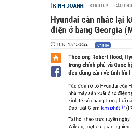
KINH DOANH
STARTUP
CÂU CHU
Hyundai cân nhắc lại 
điện ở bang Georgia (
11:30 | 17/12/2022
Chia sẻ
Theo ông Robert Hood, Hyu
trong chính phủ và Quốc h
đều đồng cảm về tình hình
Tập đoàn ô tô Hyundai của H
nhà máy sản xuất ô tô điện t
kinh tế của hãng trong bối c
Đạo luật Giảm
lạm phát
(IR
Tại hội thảo trực tuyến ngà
Wilson, một cơ quan nghiên 