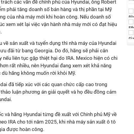
trách các vấn đề chính phủ của Hyundai, ông Robert
iểm phải tăng doanh số bán hàng và thị phần tại Mỹ
 động của nhà máy mới khi hoàn công. Nếu doanh số
úc xem xét lại việc vận hành nhà máy mới có đạt hiệu
.
 về sản xuất và tuyển dụng thì nhà máy của Hyundai
c ưu đãi từ bang Georgia. Do đó, hãng sẽ phải cân
 nếu liên tục gặp thiệt hại do IRA. Mexico hiện có chi
 hơn rất nhiều, nên Hyundai đang xem xét khả năng
 dù hãng không muốn rời khỏi Mỹ.
ai đã tiếp xúc với các quan chức cấp cao trong
 thảo luận phương án giải quyết và họ đều đồng cảm
undai.
c và hãng Hyundai từng đề xuất với Chính phủ Mỹ về
theo IRA cho tới năm 2025, khi nhà máy sản xuất ô tô
gia được hoàn công.