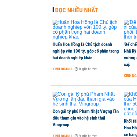
CHỨNG KHOÁN
-
1 phút trước
ĐỌC NHIỀU NHẤT
Huấn Hoa Hồng là Chủ tịch doanh
'Đế chế
nghiệp vốn 100 tỷ, góp cổ phần trong
Nhã Kỳ:
hai doanh nghiệp khác
cương đ
cấp
KINH DOANH
-
8 giờ trước
KINH D
Con gái tỷ phú Phạm Nhật Vượng lần
đầu tham gia vào hệ sinh thái
Khối tà
Vingroup
Hoa Hồn
xe hàn
KINH DOANH
-
9 giờ trước