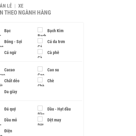
BÁN LẺ
XE
IN THEO NGÀNH HÀNG
Bạc
Bạch Kim
Bông - Sợi
Cá da trơn
Cá ngừ
Cà phê
Cacao
Cao su
Chất dẻo
Chè
Da giày
Đá quý
Dầu - Hạt dầu
Dầu mỏ
Dệt may
Điện