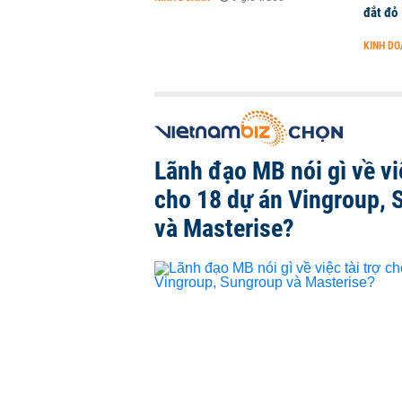
đắt đỏ
KINH D
Lãnh đạo MB nói gì về việ
cho 18 dự án Vingroup, 
và Masterise?