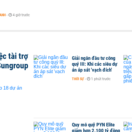
OANH
-
4 giờ trước
c tài trợ
Giải ngân đầu tư công
Sungroup
quý III: Khi các siêu dự
án áp sát 'vạch đích'
THỜI SỰ
-
1 phút trước
Quy mô quỹ PYN Elite
giảm hơn 2.100 tỷ đồng