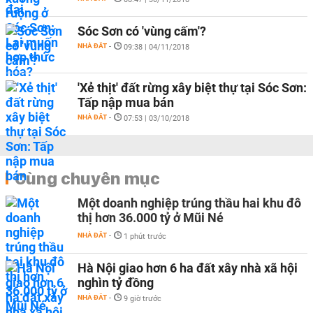
Sóc Sơn có 'vùng cấm'?
NHÀ ĐẤT
-
09:38 | 04/11/2018
'Xẻ thịt' đất rừng xây biệt thự tại Sóc Sơn:
Tấp nập mua bán
NHÀ ĐẤT
-
07:53 | 03/10/2018
Cùng chuyên mục
Một doanh nghiệp trúng thầu hai khu đô
thị hơn 36.000 tỷ ở Mũi Né
NHÀ ĐẤT
-
1 phút trước
Hà Nội giao hơn 6 ha đất xây nhà xã hội
nghìn tỷ đồng
NHÀ ĐẤT
-
9 giờ trước