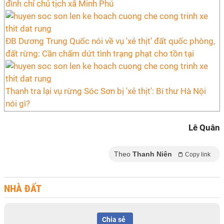
đình chỉ chủ tịch xã Minh Phú
ĐB Dương Trung Quốc nói về vụ 'xẻ thịt’ đất quốc phòng,
đất rừng: Cần chấm dứt tình trạng phạt cho tồn tại
Thanh tra lại vụ rừng Sóc Sơn bị 'xẻ thịt': Bí thư Hà Nội
nói gì?
Lê Quân
Theo
Thanh Niên
Copy link
NHÀ ĐẤT
Chia sẻ