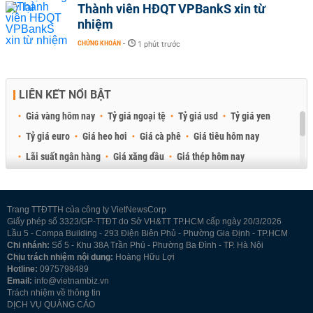
Thành viên HĐQT VPBankS xin từ
nhiệm
CHỨNG KHOÁN
-
1 phút trước
LIÊN KẾT NỔI BẬT
Giá vàng hôm nay
Tỷ giá ngoại tệ
Tỷ giá usd
Tỷ giá yen
Tỷ giá euro
Giá heo hơi
Giá cà phê
Giá tiêu hôm nay
Lãi suất ngân hàng
Giá xăng dầu
Giá thép hôm nay
Giá sầu riêng
Giá thịt heo
Giá gạo
Giá cao su
Best Retail Brokers
Diễn đàn đầu tư Việt Nam 2026
Trang TTĐTTH của công ty VietNewsCorp
Giấy phép số 3323/GP-TTĐT do Sở VH&TT TP.HCM cấp ngày 20/3/2026
Lầu 5 - Compa Building - 293 Điện Biên Phủ - Phường Gia Định - TP.HCM
Chi nhánh:
Số 5 - Khu 38A Trần Phú - Phường Ba Đình - TP. Hà Nội
Chịu trách nhiệm nội dung:
Hoàng Hữu Lợi
Hotline:
0975798489
Email:
info@vietnambiz.vn
Trách nhiệm về thông tin
DỊCH VỤ QUẢNG CÁO