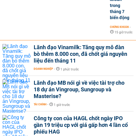
trong
tháng 7
biến động
CHỨNG KHOÁN
-
15 giờ trước
Lãnh đạo Vinamilk: Tăng quy mô đàn
bò thêm 8.000 con, đã chốt giá nguyên
liệu đến tháng 11
DOANH NGHIỆP
-
1 phút trước
Lãnh đạo MB nói gì về việc tài trợ cho
18 dự án Vingroup, Sungroup và
Masterise?
TÀI CHÍNH
-
1 giờ trước
Công ty con của HAGL chốt ngày IPO
gần 19 triệu cp với giá gấp hơn 4 lần cổ
phiếu HAG