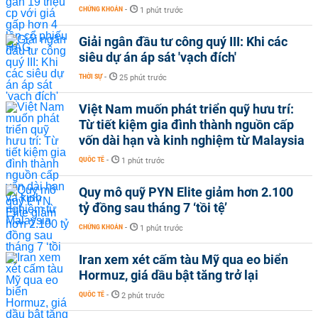
CHỨNG KHOÁN
-
1 phút trước
Giải ngân đầu tư công quý III: Khi các
siêu dự án áp sát 'vạch đích'
THỜI SỰ
-
25 phút trước
Việt Nam muốn phát triển quỹ hưu trí:
Từ tiết kiệm gia đình thành nguồn cấp
vốn dài hạn và kinh nghiệm từ Malaysia
QUỐC TẾ
-
1 phút trước
Quy mô quỹ PYN Elite giảm hơn 2.100
tỷ đồng sau tháng 7 ‘tồi tệ’
CHỨNG KHOÁN
-
1 phút trước
Iran xem xét cấm tàu Mỹ qua eo biển
Hormuz, giá dầu bật tăng trở lại
QUỐC TẾ
-
2 phút trước