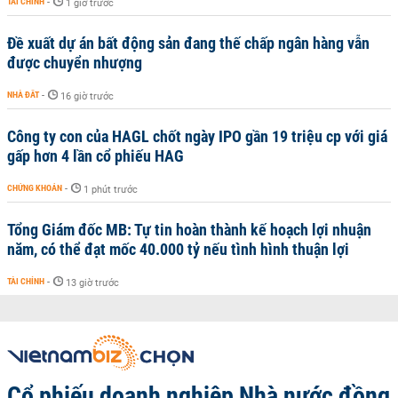
TÀI CHÍNH
-
1 giờ trước
Đề xuất dự án bất động sản đang thế chấp ngân hàng vẫn
được chuyển nhượng
NHÀ ĐẤT
-
16 giờ trước
Công ty con của HAGL chốt ngày IPO gần 19 triệu cp với giá
gấp hơn 4 lần cổ phiếu HAG
CHỨNG KHOÁN
-
1 phút trước
Tổng Giám đốc MB: Tự tin hoàn thành kế hoạch lợi nhuận
năm, có thể đạt mốc 40.000 tỷ nếu tình hình thuận lợi
TÀI CHÍNH
-
13 giờ trước
Cổ phiếu doanh nghiệp Nhà nước đồng