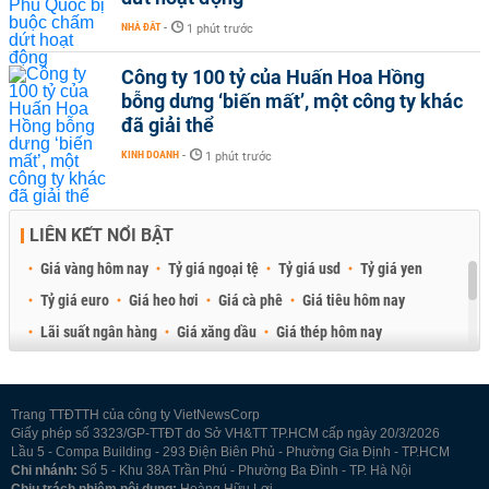
NHÀ ĐẤT
-
1 phút trước
Công ty 100 tỷ của Huấn Hoa Hồng
bỗng dưng ‘biến mất’, một công ty khác
đã giải thể
KINH DOANH
-
1 phút trước
LIÊN KẾT NỔI BẬT
Giá vàng hôm nay
Tỷ giá ngoại tệ
Tỷ giá usd
Tỷ giá yen
Tỷ giá euro
Giá heo hơi
Giá cà phê
Giá tiêu hôm nay
Lãi suất ngân hàng
Giá xăng dầu
Giá thép hôm nay
Giá sầu riêng
Giá thịt heo
Giá gạo
Giá cao su
Best Retail Brokers
Diễn đàn đầu tư Việt Nam 2026
Trang TTĐTTH của công ty VietNewsCorp
Giấy phép số 3323/GP-TTĐT do Sở VH&TT TP.HCM cấp ngày 20/3/2026
Lầu 5 - Compa Building - 293 Điện Biên Phủ - Phường Gia Định - TP.HCM
Chi nhánh:
Số 5 - Khu 38A Trần Phú - Phường Ba Đình - TP. Hà Nội