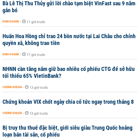
Bà Lê Thị Thu Thủy gửi lời chào tạm biệt VinFast sau 9 năm
gắn bó
KINH DOANH
-
11 giờ trước
Huấn Hoa Hồng chỉ trao 24 bồn nước tại Lai Châu cho chính
quyền xã, không trao tiền
KINH DOANH
-
17 giờ trước
NHNN cần tăng nắm giữ bao nhiêu cổ phiếu CTG để sở hữu
tối thiểu 65% VietinBank?
CHỨNG KHOÁN
-
13 giờ trước
Chứng khoán VIX chốt ngày chia cổ tức ngay trong tháng 8
CHỨNG KHOÁN
-
13 giờ trước
Bị truy thu thuế đặc biệt, giới siêu giàu Trung Quốc hoảng
loạn bán tài sản, cổ phiếu