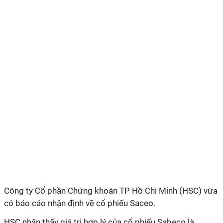
Công ty Cổ phần Chứng khoán TP Hồ Chí Minh (HSC) vừa
có báo cáo nhận định về cổ phiếu Saceo.
HSC nhận thấy giá trị hợp lý của cổ phiếu Sabeco là