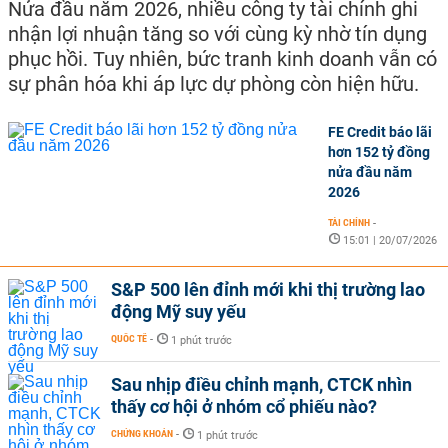
Nửa đầu năm 2026, nhiều công ty tài chính ghi
nhận lợi nhuận tăng so với cùng kỳ nhờ tín dụng
phục hồi. Tuy nhiên, bức tranh kinh doanh vẫn có
sự phân hóa khi áp lực dự phòng còn hiện hữu.
FE Credit báo lãi
hơn 152 tỷ đồng
nửa đầu năm
2026
TÀI CHÍNH
-
15:01 | 20/07/2026
S&P 500 lên đỉnh mới khi thị trường lao
động Mỹ suy yếu
QUỐC TẾ
-
1 phút trước
Sau nhịp điều chỉnh mạnh, CTCK nhìn
thấy cơ hội ở nhóm cổ phiếu nào?
CHỨNG KHOÁN
-
1 phút trước