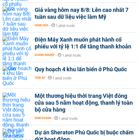
Giá vàng hôm nay 8/8: Lên cao nhất 7
tuần sau dữ liệu việc làm Mỹ
HÀNG HÓA
-
1 phút trước
Điện Máy Xanh muốn phát hành cổ
phiếu với tỷ lệ 1:1 để tăng thanh khoản
DOANH NGHIỆP
-
1 phút trước
Quy hoạch 4 khu lấn biển ở Phú Quốc
THỜI SỰ
-
1 phút trước
Một thương hiệu thời trang Việt đóng
cửa sau 5 năm hoạt động, thanh lý toàn
bộ cửa hàng
KINH DOANH
-
1 phút trước
Dự án Sheraton Phú Quốc bị buộc chấm
dứt hoạt động