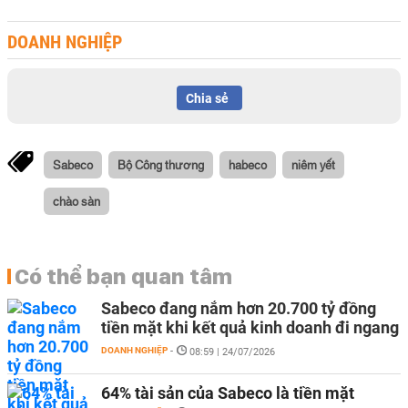
DOANH NGHIỆP
Chia sẻ
Sabeco
Bộ Công thương
habeco
niêm yết
chào sàn
Có thể bạn quan tâm
Sabeco đang nắm hơn 20.700 tỷ đồng
tiền mặt khi kết quả kinh doanh đi ngang
DOANH NGHIỆP
-
08:59 | 24/07/2026
64% tài sản của Sabeco là tiền mặt