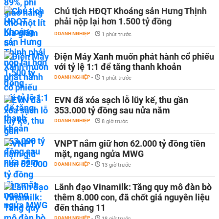
Chủ tịch HĐQT Khoáng sản Hưng Thịnh
phải nộp lại hơn 1.500 tỷ đồng
DOANH NGHIỆP
-
1 phút trước
Điện Máy Xanh muốn phát hành cổ phiếu
với tỷ lệ 1:1 để tăng thanh khoản
DOANH NGHIỆP
-
1 phút trước
EVN đã xóa sạch lỗ lũy kế, thu gần
353.000 tỷ đồng sau nửa năm
DOANH NGHIỆP
-
8 giờ trước
VNPT nắm giữ hơn 62.000 tỷ đồng tiền
mặt, ngang ngửa MWG
DOANH NGHIỆP
-
13 giờ trước
Lãnh đạo Vinamilk: Tăng quy mô đàn bò
thêm 8.000 con, đã chốt giá nguyên liệu
đến tháng 11
DOANH NGHIỆP
-
18 giờ trước