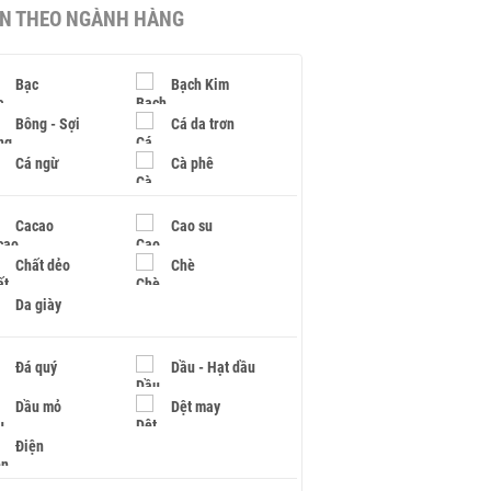
IN THEO NGÀNH HÀNG
Bạc
Bạch Kim
Bông - Sợi
Cá da trơn
Cá ngừ
Cà phê
Cacao
Cao su
Chất dẻo
Chè
Da giày
Đá quý
Dầu - Hạt dầu
Dầu mỏ
Dệt may
Điện