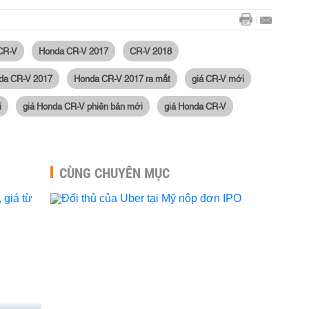
CR-V
Honda CR-V 2017
CR-V 2018
da CR-V 2017
Honda CR-V 2017 ra mắt
giá CR-V mới
i
giá Honda CR-V phiên bản mới
giá Honda CR-V
CÙNG CHUYÊN MỤC