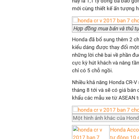
này là 1,1 tỷ đồng đã bao g
mới cùng thiết kế ấn tượng h
Hợp đồng mua bán và thủ tụ
Honda đã bổ sung thêm 2 chỗ 
kiểu dáng được thay đổi mộ
những lời chê bai về phần đ
cực kỳ hút khách và nâng tầm
chỉ có 5 chỗ ngồi.
Nhiều khả năng Honda CR-V m
tháng 8 tới và sẽ có giá bán
khẩu các mẫu xe từ ASEAN t
Một hình ảnh khác của Honda
Honda Accor
tự động 10 