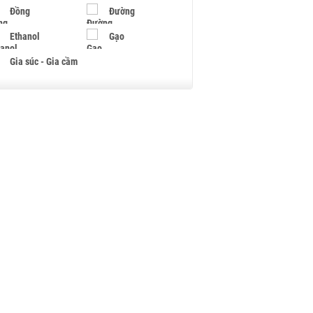
Đồng
Đường
Ethanol
Gạo
Gia súc - Gia cầm
Giấy
Gỗ
Hạt điều
Hồ tiêu - Hạt tiêu
Khí đốt
Kim loại khác
Mắc ca
Muối
Ngũ cốc
Nhựa - Hạt nhựa
Palladium
Phân bón
Rau - Củ -Quả
Sắt thép