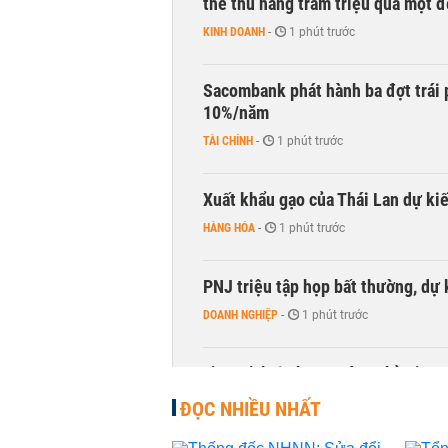
thể thu hàng trăm triệu qua một 
KINH DOANH
-
1 phút trước
Sacombank phát hành ba đợt trái ph
10%/năm
TÀI CHÍNH
-
1 phút trước
Xuất khẩu gạo của Thái Lan dự k
HÀNG HÓA
-
1 phút trước
PNJ triệu tập họp bất thường, dự
DOANH NGHIỆP
-
1 phút trước
Đề xuất hai phương án nghỉ tết 7 v
THỜI SỰ
-
1 phút trước
ĐỌC NHIỀU NHẤT