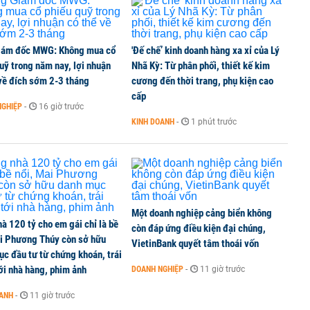
iám đốc MWG: Không mua cổ
'Đế chế’ kinh doanh hàng xa xỉ của Lý
uỹ trong năm nay, lợi nhuận
Nhã Kỳ: Từ phân phối, thiết kế kim
về đích sớm 2-3 tháng
cương đến thời trang, phụ kiện cao
cấp
NGHIỆP
-
16 giờ trước
KINH DOANH
-
1 phút trước
Một doanh nghiệp cảng biển không
à 120 tỷ cho em gái chỉ là bề
còn đáp ứng điều kiện đại chúng,
ai Phương Thúy còn sở hữu
VietinBank quyết tâm thoái vốn
c đầu tư từ chứng khoán, trái
ới nhà hàng, phim ảnh
DOANH NGHIỆP
-
11 giờ trước
OANH
-
11 giờ trước