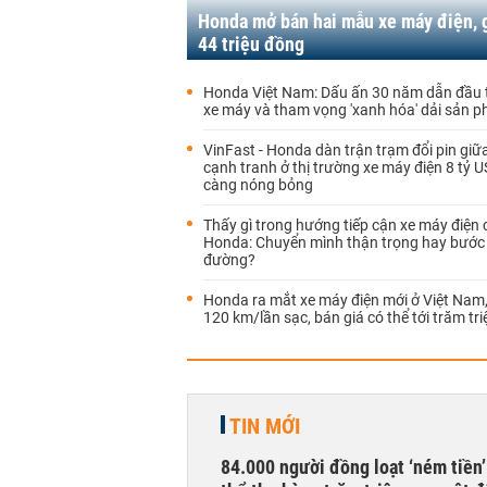
Honda mở bán hai mẫu xe máy điện, g
44 triệu đồng
Honda Việt Nam: Dấu ấn 30 năm dẫn đầu t
xe máy và tham vọng 'xanh hóa' dải sản 
VinFast - Honda dàn trận trạm đổi pin giữ
cạnh tranh ở thị trường xe máy điện 8 tỷ 
càng nóng bỏng
Thấy gì trong hướng tiếp cận xe máy điện 
Honda: Chuyển mình thận trọng hay bước
đường?
Honda ra mắt xe máy điện mới ở Việt Nam, 
120 km/lần sạc, bán giá có thể tới trăm tri
TIN MỚI
84.000 người đồng loạt ‘ném tiền’