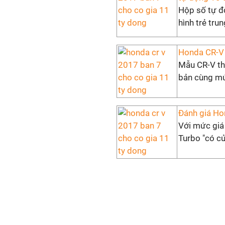
Hộp số tự đ
hình trẻ tru
Honda CR-V 
Mẫu CR-V thế
bản cùng mứ
Đánh giá Hon
Với mức giá
Turbo "có cử