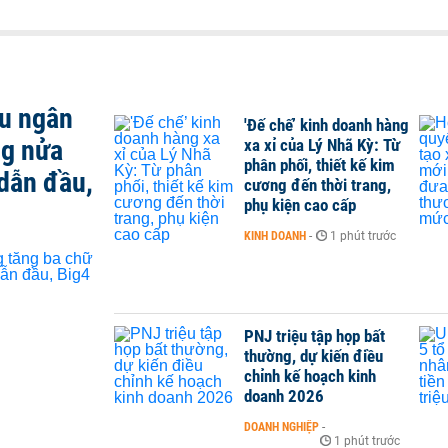
ều ngân
'Đế chế’ kinh doanh hàng
ng nửa
xa xỉ của Lý Nhã Kỳ: Từ
phân phối, thiết kế kim
dẫn đầu,
cương đến thời trang,
phụ kiện cao cấp
KINH DOANH
-
1 phút trước
PNJ triệu tập họp bất
thường, dự kiến điều
chỉnh kế hoạch kinh
doanh 2026
DOANH NGHIỆP
-
1 phút trước