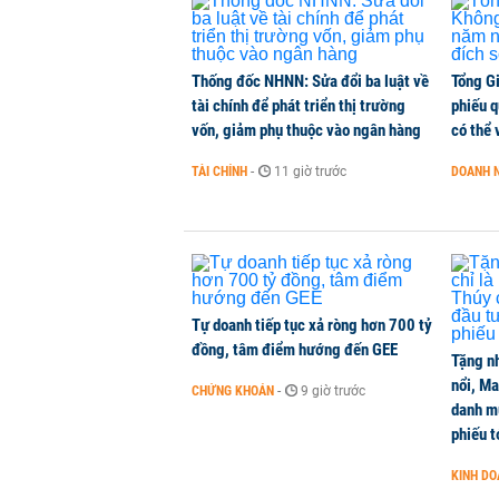
Thống đốc NHNN: Sửa đổi ba luật về
Tổng G
tài chính để phát triển thị trường
phiếu q
vốn, giảm phụ thuộc vào ngân hàng
có thể 
TÀI CHÍNH
-
11 giờ trước
DOANH 
Tự doanh tiếp tục xả ròng hơn 700 tỷ
đồng, tâm điểm hướng đến GEE
Tặng nh
nổi, M
CHỨNG KHOÁN
-
9 giờ trước
danh mụ
phiếu t
KINH D