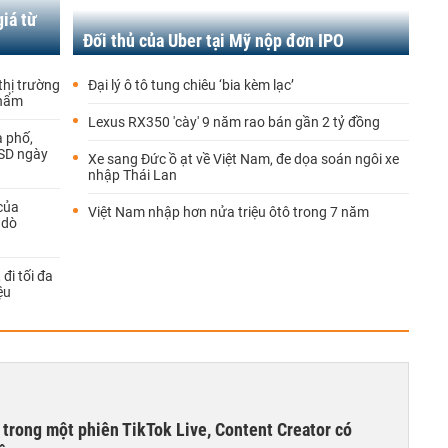
iá từ
Đối thủ của Uber tại Mỹ nộp đơn IPO
hị trường
Đại lý ô tô tung chiêu ‘bia kèm lạc’
phẩm
Lexus RX350 'cày' 9 năm rao bán gần 2 tỷ đồng
a phố,
USD ngày
Xe sang Đức ồ ạt về Việt Nam, đe dọa soán ngôi xe
nhập Thái Lan
của
Việt Nam nhập hơn nửa triệu ôtô trong 7 năm
 dò
đi tối đa
ệu
 trong một phiên TikTok Live, Content Creator có