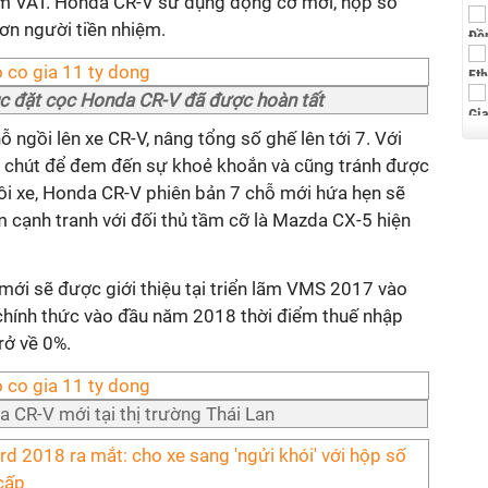
ồm VAT. Honda CR-V sử dụng động cơ mới, hộp số
ơn người tiền nhiệm.
c đặt cọc Honda CR-V đã được hoàn tất
ngồi lên xe CR-V, nâng tổng số ghế lên tới 7. Với
t chút để đem đến sự khoẻ khoắn và cũng tránh được
uôi xe, Honda CR-V phiên bản 7 chỗ mới hứa hẹn sẽ
 cạnh tranh với đối thủ tầm cỡ là Mazda CX-5 hiện
ới sẽ được giới thiệu tại triển lãm VMS 2017 vào
 chính thức vào đầu năm 2018 thời điểm thuế nhập
rở về 0%.
 CR-V mới tại thị trường Thái Lan
d 2018 ra mắt: cho xe sang 'ngửi khói' với hộp số
cấp