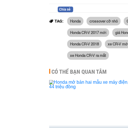
Chia sẻ
Honda
crossover cỡ nhỏ
TAG:
Honda CR-V 2017 mới
giá Hon
Honda CR-V 2018
xe CR-V mớ
xe Honda CR-V ra mắt
CÓ THỂ BẠN QUAN TÂM