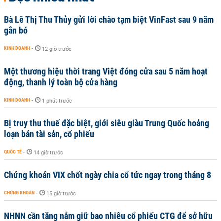
Bà Lê Thị Thu Thủy gửi lời chào tạm biệt VinFast sau 9 năm
gắn bó
KINH DOANH
-
12 giờ trước
Một thương hiệu thời trang Việt đóng cửa sau 5 năm hoạt
động, thanh lý toàn bộ cửa hàng
KINH DOANH
-
1 phút trước
Bị truy thu thuế đặc biệt, giới siêu giàu Trung Quốc hoảng
loạn bán tài sản, cổ phiếu
QUỐC TẾ
-
14 giờ trước
Chứng khoán VIX chốt ngày chia cổ tức ngay trong tháng 8
CHỨNG KHOÁN
-
15 giờ trước
NHNN cần tăng nắm giữ bao nhiêu cổ phiếu CTG để sở hữu