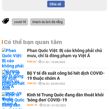
Chia sẻ
covid-19
khách du lịch đà nẵng
Có thể bạn quan tâm
Phan Quốc Việt: Bị cáo không phải chủ
mưu, chỉ là đồng phạm vụ Việt Á
THỜI SỰ
-
21:32 | 15/05/2024
Bộ Y tế đề xuất công bố hết dịch COVID-
19 thuộc nhóm A
THỜI SỰ
-
06:33 | 29/09/2023
Kinh tế Trung Quốc đang dần thoát khỏi
'bóng đen' COVID-19
QUỐC TẾ
-
02:00 | 01/02/2023