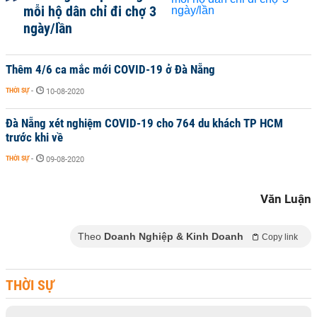
mỗi hộ dân chỉ đi chợ 3
ngày/lần
Thêm 4/6 ca mắc mới COVID-19 ở Đà Nẵng
THỜI SỰ
-
10-08-2020
Đà Nẵng xét nghiệm COVID-19 cho 764 du khách TP HCM
trước khi về
THỜI SỰ
-
09-08-2020
Văn Luận
Theo
Doanh Nghiệp & Kinh Doanh
Copy link
THỜI SỰ