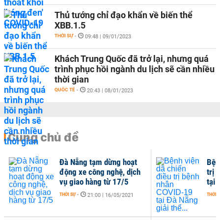
Thủ tướng chỉ đạo khẩn về biến thể
XBB.1.5
THỜI SỰ
-
09:48 | 09/01/2023
Khách Trung Quốc đã trở lại, nhưng quá
trình phục hồi ngành du lịch sẽ cần nhiều
thời gian
QUỐC TẾ
-
20:43 | 08/01/2023
Cùng chủ đề
Đà Nẵng tạm dừng hoạt
Bện
động xe công nghệ, dịch
trị
vụ giao hàng từ 17/5
tại 
THỜI SỰ
-
THỜI 
21:00 | 16/05/2021