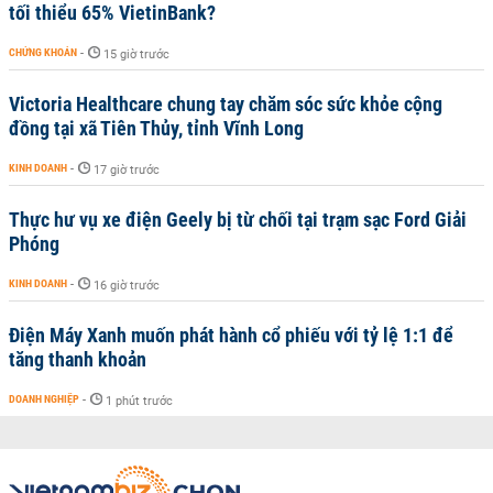
tối thiểu 65% VietinBank?
CHỨNG KHOÁN
-
15 giờ trước
Victoria Healthcare chung tay chăm sóc sức khỏe cộng
đồng tại xã Tiên Thủy, tỉnh Vĩnh Long
KINH DOANH
-
17 giờ trước
Thực hư vụ xe điện Geely bị từ chối tại trạm sạc Ford Giải
Phóng
KINH DOANH
-
16 giờ trước
Điện Máy Xanh muốn phát hành cổ phiếu với tỷ lệ 1:1 để
tăng thanh khoản
DOANH NGHIỆP
-
1 phút trước