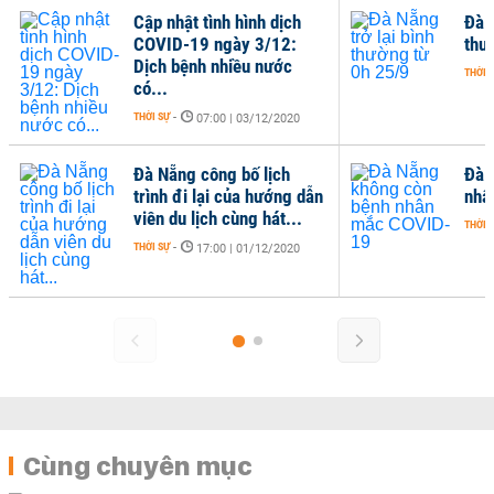
Cập nhật tình hình dịch
Đà N
COVID-19 ngày 3/12:
thư
Dịch bệnh nhiều nước
THỜI 
có...
THỜI SỰ
-
07:00 | 03/12/2020
Đà Nẵng công bố lịch
Đà 
trình đi lại của hướng dẫn
nhâ
viên du lịch cùng hát...
THỜI 
THỜI SỰ
-
17:00 | 01/12/2020
Cùng chuyên mục