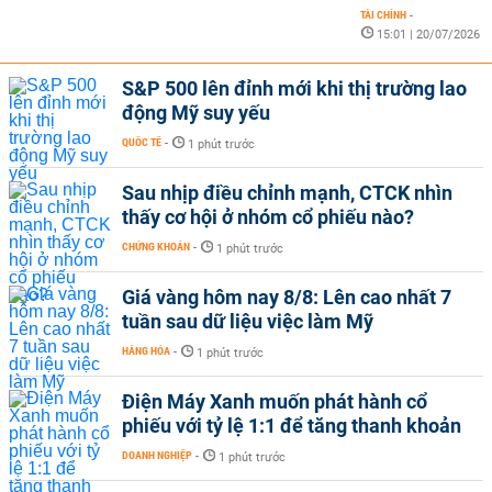
TÀI CHÍNH
-
15:01 | 20/07/2026
S&P 500 lên đỉnh mới khi thị trường lao
động Mỹ suy yếu
QUỐC TẾ
-
1 phút trước
Sau nhịp điều chỉnh mạnh, CTCK nhìn
thấy cơ hội ở nhóm cổ phiếu nào?
CHỨNG KHOÁN
-
1 phút trước
Giá vàng hôm nay 8/8: Lên cao nhất 7
tuần sau dữ liệu việc làm Mỹ
HÀNG HÓA
-
1 phút trước
Điện Máy Xanh muốn phát hành cổ
phiếu với tỷ lệ 1:1 để tăng thanh khoản
DOANH NGHIỆP
-
1 phút trước