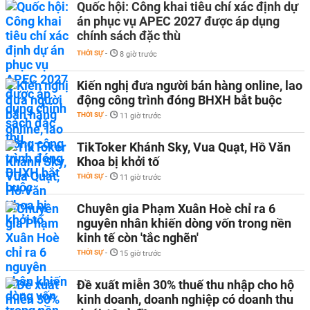
Quốc hội: Công khai tiêu chí xác định dự
án phục vụ APEC 2027 được áp dụng
chính sách đặc thù
THỜI SỰ
-
8 giờ trước
Kiến nghị đưa người bán hàng online, lao
động công trình đóng BHXH bắt buộc
THỜI SỰ
-
11 giờ trước
TikToker Khánh Sky, Vua Quạt, Hồ Văn
Khoa bị khởi tố
THỜI SỰ
-
11 giờ trước
Chuyên gia Phạm Xuân Hoè chỉ ra 6
nguyên nhân khiến dòng vốn trong nền
kinh tế còn 'tắc nghẽn'
THỜI SỰ
-
15 giờ trước
Đề xuất miễn 30% thuế thu nhập cho hộ
kinh doanh, doanh nghiệp có doanh thu