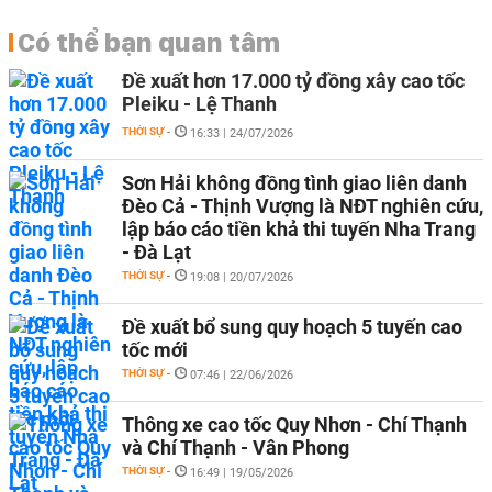
Có thể bạn quan tâm
Đề xuất hơn 17.000 tỷ đồng xây cao tốc
Pleiku - Lệ Thanh
THỜI SỰ
-
16:33 | 24/07/2026
Sơn Hải không đồng tình giao liên danh
Đèo Cả - Thịnh Vượng là NĐT nghiên cứu,
lập báo cáo tiền khả thi tuyến Nha Trang
- Đà Lạt
THỜI SỰ
-
19:08 | 20/07/2026
Đề xuất bổ sung quy hoạch 5 tuyến cao
tốc mới
THỜI SỰ
-
07:46 | 22/06/2026
Thông xe cao tốc Quy Nhơn - Chí Thạnh
và Chí Thạnh - Vân Phong
THỜI SỰ
-
16:49 | 19/05/2026