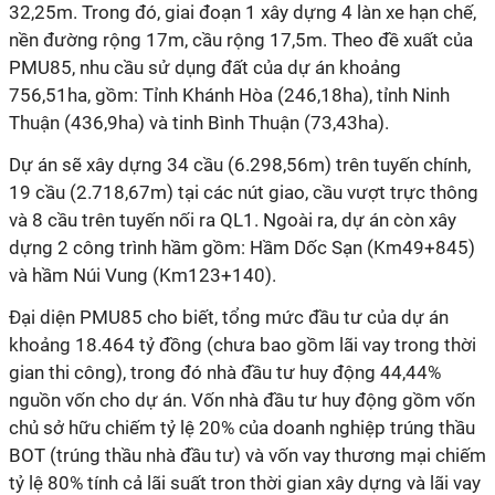
32,25m. Trong đó, giai đoạn 1 xây dựng 4 làn xe hạn chế,
nền đường rộng 17m, cầu rộng 17,5m. Theo đề xuất của
PMU85, nhu cầu sử dụng đất của dự án khoảng
756,51ha, gồm: Tỉnh Khánh Hòa (246,18ha), tỉnh Ninh
Thuận (436,9ha) và tinh Bình Thuận (73,43ha).
Dự án sẽ xây dựng 34 cầu (6.298,56m) trên tuyến chính,
19 cầu (2.718,67m) tại các nút giao, cầu vượt trực thông
và 8 cầu trên tuyến nối ra QL1. Ngoài ra, dự án còn xây
dựng 2 công trình hầm gồm: Hầm Dốc Sạn (Km49+845)
và hầm Núi Vung (Km123+140).
Đại diện PMU85 cho biết, tổng mức đầu tư của dự án
khoảng 18.464 tỷ đồng (chưa bao gồm lãi vay trong thời
gian thi công), trong đó nhà đầu tư huy động 44,44%
nguồn vốn cho dự án. Vốn nhà đầu tư huy động gồm vốn
chủ sở hữu chiếm tỷ lệ 20% của doanh nghiệp trúng thầu
BOT (trúng thầu nhà đầu tư) và vốn vay thương mại chiếm
tỷ lệ 80% tính cả lãi suất tron thời gian xây dựng và lãi vay