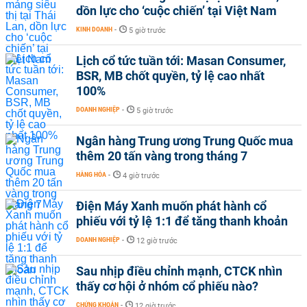
dồn lực cho ‘cuộc chiến’ tại Việt Nam
KINH DOANH
-
5 giờ trước
Lịch cổ tức tuần tới: Masan Consumer,
BSR, MB chốt quyền, tỷ lệ cao nhất
100%
DOANH NGHIỆP
-
5 giờ trước
Ngân hàng Trung ương Trung Quốc mua
thêm 20 tấn vàng trong tháng 7
HÀNG HÓA
-
4 giờ trước
Điện Máy Xanh muốn phát hành cổ
phiếu với tỷ lệ 1:1 để tăng thanh khoản
DOANH NGHIỆP
-
12 giờ trước
Sau nhịp điều chỉnh mạnh, CTCK nhìn
thấy cơ hội ở nhóm cổ phiếu nào?
CHỨNG KHOÁN
-
12 giờ trước