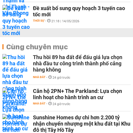
Đề xuất bổ sung quy hoạch 3 tuyến cao
tốc mới
THỜI SỰ
-
21:18 | 14/05/2026
Cùng chuyên mục
Thu hồi 89 ha đất để đấu giá lựa chọn
nhà đầu tư công trình thành phố cảng
hàng không
NHÀ ĐẤT
-
24 giờ trước
Căn hộ 2PN+ The Parkland: Lựa chọn
linh hoạt cho hành trình an cư
NHÀ ĐẤT
-
24 giờ trước
Sunshine Homes dự chi hơn 2.200 tỷ
nhận chuyển nhượng một khu đất tại Khu
đô thị Tây Hồ Tây