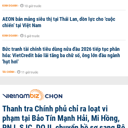
KINH DOANH
-
10 giờ trước
AEON bán mảng siêu thị tại Thái Lan, dồn lực cho ‘cuộc
chiến’ tại Việt Nam
KINH DOANH
-
5 giờ trước
Bức tranh tài chính tiêu dùng nửa đầu 2026 tiếp tục phân
hóa: VietCredit báo lãi tăng ba chữ số, ông lớn đầu ngành
'hụt hơi'
TÀI CHÍNH
-
11 giờ trước
Thanh tra Chính phủ chỉ ra loạt vi
phạm tại Bảo Tín Mạnh Hải, Mi Hồng,
PNJ, SJC, DOJI, chuyển hồ sơ sang Bộ