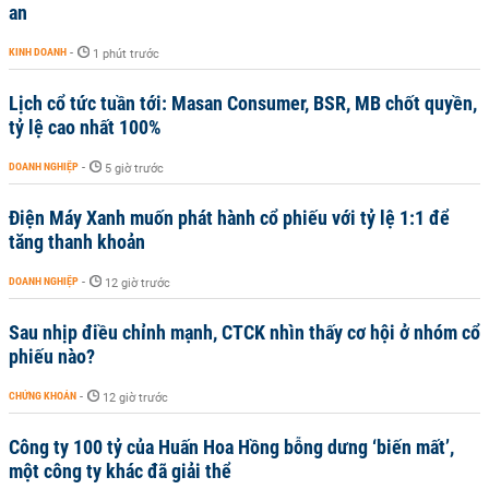
an
KINH DOANH
-
1 phút trước
Lịch cổ tức tuần tới: Masan Consumer, BSR, MB chốt quyền,
tỷ lệ cao nhất 100%
DOANH NGHIỆP
-
5 giờ trước
Điện Máy Xanh muốn phát hành cổ phiếu với tỷ lệ 1:1 để
tăng thanh khoản
DOANH NGHIỆP
-
12 giờ trước
Sau nhịp điều chỉnh mạnh, CTCK nhìn thấy cơ hội ở nhóm cổ
phiếu nào?
CHỨNG KHOÁN
-
12 giờ trước
Công ty 100 tỷ của Huấn Hoa Hồng bỗng dưng ‘biến mất’,
một công ty khác đã giải thể