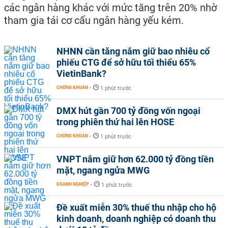
các ngân hàng khác với mức tăng trên 20% nhờ
tham gia tái cơ cấu ngân hàng yếu kém.
NHNN cần tăng nắm giữ bao nhiêu cổ
phiếu CTG để sở hữu tối thiểu 65%
VietinBank?
CHỨNG KHOÁN
-
1 phút trước
DMX hút gần 700 tỷ đồng vốn ngoại
trong phiên thứ hai lên HOSE
CHỨNG KHOÁN
-
1 phút trước
VNPT nắm giữ hơn 62.000 tỷ đồng tiền
mặt, ngang ngửa MWG
DOANH NGHIỆP
-
1 phút trước
Đề xuất miễn 30% thuế thu nhập cho hộ
kinh doanh, doanh nghiệp có doanh thu