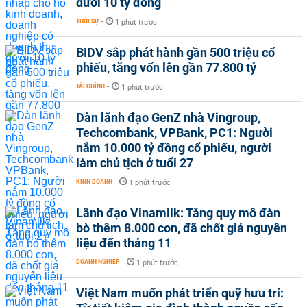
dưới 10 tỷ đồng
THỜI SỰ
-
1 phút trước
BIDV sắp phát hành gần 500 triệu cổ
phiếu, tăng vốn lên gần 77.800 tỷ
TÀI CHÍNH
-
1 phút trước
Dàn lãnh đạo GenZ nhà Vingroup,
Techcombank, VPBank, PC1: Người
nắm 10.000 tỷ đồng cổ phiếu, người
làm chủ tịch ở tuổi 27
KINH DOANH
-
1 phút trước
Lãnh đạo Vinamilk: Tăng quy mô đàn
bò thêm 8.000 con, đã chốt giá nguyên
liệu đến tháng 11
DOANH NGHIỆP
-
1 phút trước
Việt Nam muốn phát triển quỹ hưu trí: