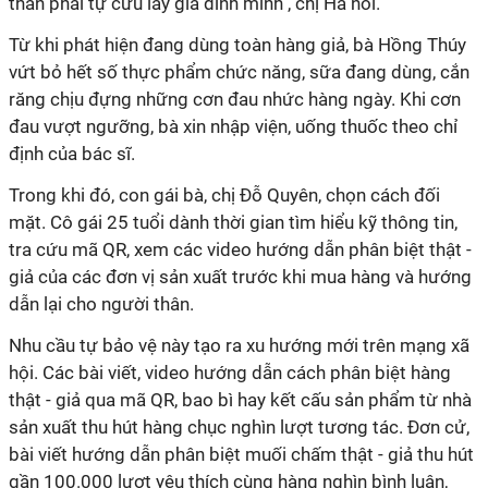
thân phải tự cứu lấy gia đình mình", chị Hà nói.
Từ khi phát hiện đang dùng toàn hàng giả, bà Hồng Thúy
vứt bỏ hết số thực phẩm chức năng, sữa đang dùng, cắn
răng chịu đựng những cơn đau nhức hàng ngày. Khi cơn
đau vượt ngưỡng, bà xin nhập viện, uống thuốc theo chỉ
định của bác sĩ.
Trong khi đó, con gái bà, chị Đỗ Quyên, chọn cách đối
mặt. Cô gái 25 tuổi dành thời gian tìm hiểu kỹ thông tin,
tra cứu mã QR, xem các video hướng dẫn phân biệt thật -
giả của các đơn vị sản xuất trước khi mua hàng và hướng
dẫn lại cho người thân.
Nhu cầu tự bảo vệ này tạo ra xu hướng mới trên mạng xã
hội. Các bài viết, video hướng dẫn cách phân biệt hàng
thật - giả qua mã QR, bao bì hay kết cấu sản phẩm từ nhà
sản xuất thu hút hàng chục nghìn lượt tương tác. Đơn cử,
bài viết hướng dẫn phân biệt muối chấm thật - giả thu hút
gần 100.000 lượt yêu thích cùng hàng nghìn bình luận,