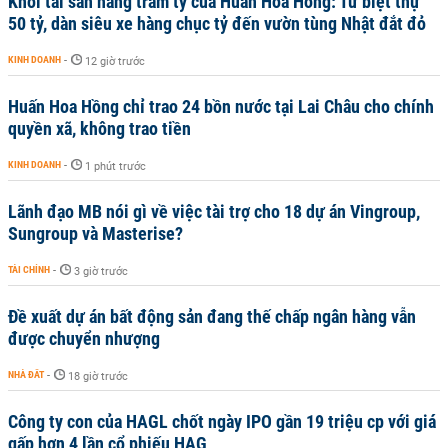
Khối tài sản hàng trăm tỷ của Huấn Hoa Hồng: Từ biệt thự
50 tỷ, dàn siêu xe hàng chục tỷ đến vườn tùng Nhật đắt đỏ
KINH DOANH
-
12 giờ trước
Huấn Hoa Hồng chỉ trao 24 bồn nước tại Lai Châu cho chính
quyền xã, không trao tiền
KINH DOANH
-
1 phút trước
Lãnh đạo MB nói gì về việc tài trợ cho 18 dự án Vingroup,
Sungroup và Masterise?
TÀI CHÍNH
-
3 giờ trước
Đề xuất dự án bất động sản đang thế chấp ngân hàng vẫn
được chuyển nhượng
NHÀ ĐẤT
-
18 giờ trước
Công ty con của HAGL chốt ngày IPO gần 19 triệu cp với giá
gấp hơn 4 lần cổ phiếu HAG