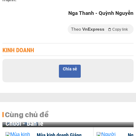
Nga Thanh - Quỳnh Nguyễn
Theo
VnExpress
Copy link
KINH DOANH
Chia sẻ
Cùng chủ đề
Chuỗi - Bán lẻ
Mùa kinh doanh Giáng
Ngư