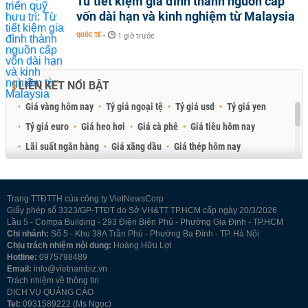
Từ tiết kiệm gia đình thành nguồn cấp
vốn dài hạn và kinh nghiệm từ Malaysia
QUỐC TẾ
-
1 giờ trước
LIÊN KẾT NỔI BẬT
Giá vàng hôm nay
Tỷ giá ngoại tệ
Tỷ giá usd
Tỷ giá yen
Tỷ giá euro
Giá heo hơi
Giá cà phê
Giá tiêu hôm nay
Lãi suất ngân hàng
Giá xăng dầu
Giá thép hôm nay
Giá sầu riêng
Giá thịt heo
Giá gạo
Giá cao su
Best Retail Brokers
Diễn đàn đầu tư Việt Nam 2026
Trang TTĐTTH của công ty VietNewsCorp
Giấy phép số 3323/GP-TTĐT do Sở VH&TT TP.HCM cấp ngày 20/3/2026
Lầu 5 - Compa Building - 293 Điện Biên Phủ - Phường Gia Định - TP.HCM
Chi nhánh:
Số 5 - Khu 38A Trần Phú - Phường Ba Đình - TP. Hà Nội
Chịu trách nhiệm nội dung:
Hoàng Hữu Lợi
Hotline:
0975798489
Email:
info@vietnambiz.vn
Trách nhiệm về thông tin
DỊCH VỤ QUẢNG CÁO
Tel:
0931589222 (Ms Ngọc)