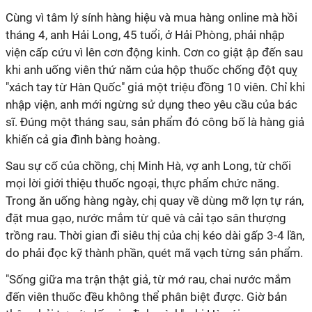
Cùng vì tâm lý sính hàng hiệu và mua hàng online mà hồi
tháng 4, anh Hải Long, 45 tuổi, ở Hải Phòng, phải nhập
viện cấp cứu vì lên cơn động kinh. Cơn co giật ập đến sau
khi anh uống viên thứ năm của hộp thuốc chống đột quỵ
"xách tay từ Hàn Quốc" giá một triệu đồng 10 viên. Chỉ khi
nhập viện, anh mới ngừng sử dụng theo yêu cầu của bác
sĩ. Đúng một tháng sau, sản phẩm đó công bố là hàng giả
khiến cả gia đình bàng hoàng.
Sau sự cố của chồng, chị Minh Hà, vợ anh Long, từ chối
mọi lời giới thiệu thuốc ngoại, thực phẩm chức năng.
Trong ăn uống hàng ngày, chị quay về dùng mỡ lợn tự rán,
đặt mua gạo, nước mắm từ quê và cải tạo sân thượng
trồng rau. Thời gian đi siêu thị của chị kéo dài gấp 3-4 lần,
do phải đọc kỹ thành phần, quét mã vạch từng sản phẩm.
"Sống giữa ma trận thật giả, từ mớ rau, chai nước mắm
đến viên thuốc đều không thể phân biệt được. Giờ bản