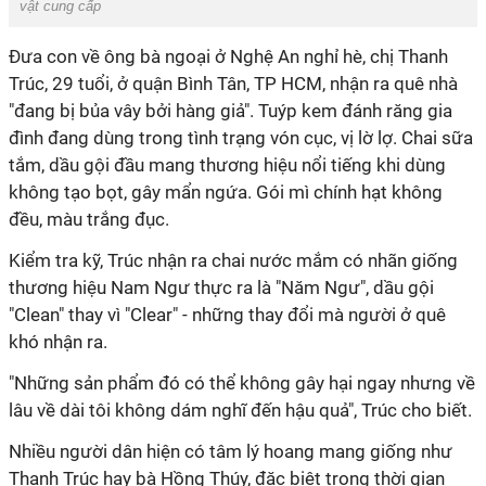
vật cung cấp
Đưa con về ông bà ngoại ở Nghệ An nghỉ hè, chị Thanh
Trúc, 29 tuổi, ở quận Bình Tân, TP HCM, nhận ra quê nhà
"đang bị bủa vây bởi hàng giả". Tuýp kem đánh răng gia
đình đang dùng trong tình trạng vón cục, vị lờ lợ. Chai sữa
tắm, dầu gội đầu mang thương hiệu nổi tiếng khi dùng
không tạo bọt, gây mẩn ngứa. Gói mì chính hạt không
đều, màu trắng đục.
Kiểm tra kỹ, Trúc nhận ra chai nước mắm có nhãn giống
thương hiệu Nam Ngư thực ra là "Năm Ngư", dầu gội
"Clean" thay vì "Clear" - những thay đổi mà người ở quê
khó nhận ra.
"Những sản phẩm đó có thể không gây hại ngay nhưng về
lâu về dài tôi không dám nghĩ đến hậu quả", Trúc cho biết.
Nhiều người dân hiện có tâm lý hoang mang giống như
Thanh Trúc hay bà Hồng Thúy, đặc biệt trong thời gian