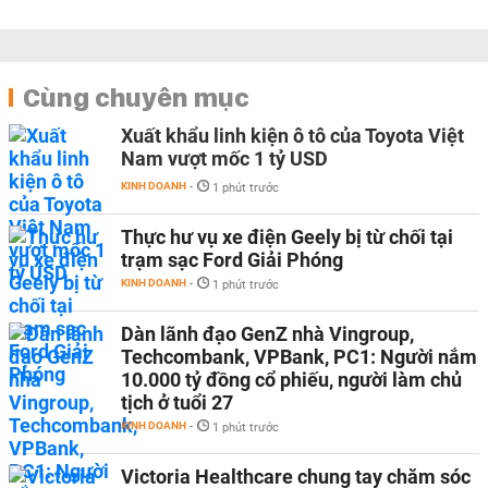
Cùng chuyên mục
Xuất khẩu linh kiện ô tô của Toyota Việt
Nam vượt mốc 1 tỷ USD
KINH DOANH
-
1 phút trước
Thực hư vụ xe điện Geely bị từ chối tại
trạm sạc Ford Giải Phóng
KINH DOANH
-
1 phút trước
Dàn lãnh đạo GenZ nhà Vingroup,
Techcombank, VPBank, PC1: Người nắm
10.000 tỷ đồng cổ phiếu, người làm chủ
tịch ở tuổi 27
KINH DOANH
-
1 phút trước
Victoria Healthcare chung tay chăm sóc