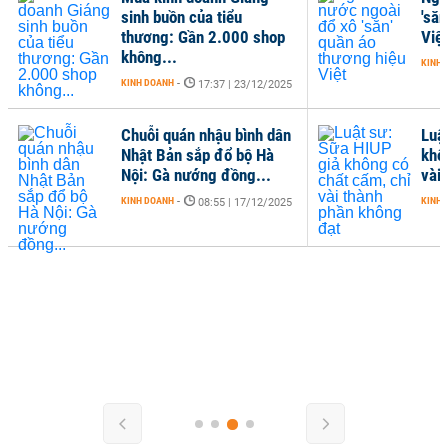
sinh buồn của tiểu
'săn
thương: Gần 2.000 shop
Việt
không...
KINH 
KINH DOANH
-
17:37 | 23/12/2025
Chuỗi quán nhậu bình dân
Luậ
Nhật Bản sắp đổ bộ Hà
khô
Nội: Gà nướng đồng...
vài
KINH DOANH
-
KINH 
08:55 | 17/12/2025