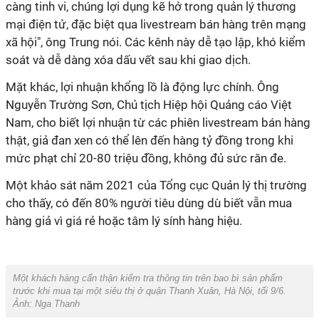
càng tinh vi, chúng lợi dụng kẽ hở trong quản lý thương
mại điện tử, đặc biệt qua livestream bán hàng trên mạng
xã hội", ông Trung nói. Các kênh này dễ tạo lập, khó kiểm
soát và dễ dàng xóa dấu vết sau khi giao dịch.
Mặt khác, lợi nhuận khổng lồ là động lực chính. Ông
Nguyễn Trường Sơn, Chủ tịch Hiệp hội Quảng cáo Việt
Nam, cho biết lợi nhuận từ các phiên livestream bán hàng
thật, giả đan xen có thể lên đến hàng tỷ đồng trong khi
mức phạt chỉ 20-80 triệu đồng, không đủ sức răn đe.
Một khảo sát năm 2021 của Tổng cục Quản lý thị trường
cho thấy, có đến 80% người tiêu dùng dù biết vẫn mua
hàng giả vì giá rẻ hoặc tâm lý sính hàng hiệu.
Một khách hàng cẩn thận kiểm tra thông tin trên bao bì sản phẩm
trước khi mua tại một siêu thị ở quận Thanh Xuân, Hà Nội, tối 9/6.
Ảnh: Nga Thanh