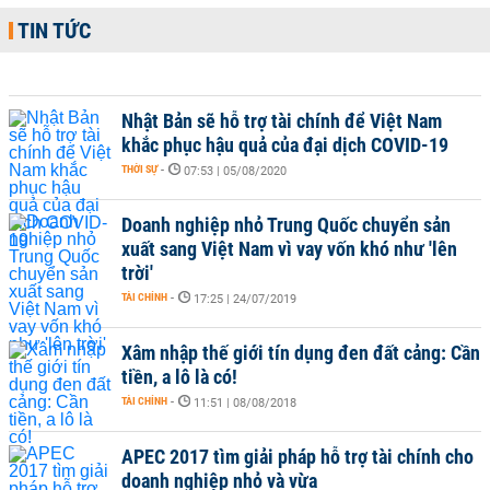
TIN TỨC
Nhật Bản sẽ hỗ trợ tài chính để Việt Nam
khắc phục hậu quả của đại dịch COVID-19
THỜI SỰ
-
07:53 | 05/08/2020
Doanh nghiệp nhỏ Trung Quốc chuyển sản
xuất sang Việt Nam vì vay vốn khó như 'lên
trời'
TÀI CHÍNH
-
17:25 | 24/07/2019
Xâm nhập thế giới tín dụng đen đất cảng: Cần
tiền, a lô là có!
TÀI CHÍNH
-
11:51 | 08/08/2018
APEC 2017 tìm giải pháp hỗ trợ tài chính cho
doanh nghiệp nhỏ và vừa