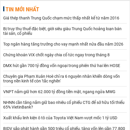
TIN MỚI NHẤT
Giá thép thanh Trung Quốc chạm mức thấp nhất kể từ năm 2016
Bị truy thu thuế đặc biệt, giới siêu giàu Trung Quốc hoảng loạn bán
tài sản, cổ phiếu
Top ngân hàng tăng trưởng cho vay mạnh nhất nửa đầu năm 2026
Chứng khoán VIX chốt ngày chia cổ tức ngay trong tháng 8
DMX hút gần 700 tỷ đồng vốn ngoại trong phiên thứ hai lên HOSE
Chuyên gia Phạm Xuân Hoè chỉ ra 6 nguyên nhân khiến dòng vốn
trong nền kinh tế còn 'tắc nghẽn'
VNPT nắm giữ hơn 62.000 tỷ đồng tiền mặt, ngang ngửa MWG
NHNN cần tăng nắm giữ bao nhiêu cổ phiếu CTG để sở hữu tối thiểu
65% VietinBank?
Xuất khẩu linh kiện ô tô của Toyota Việt Nam vượt mốc 1 tỷ USD
BIDV sắp phát hành gần 500 triệu cổ phiếu, tăng vốn lên gần 77.800