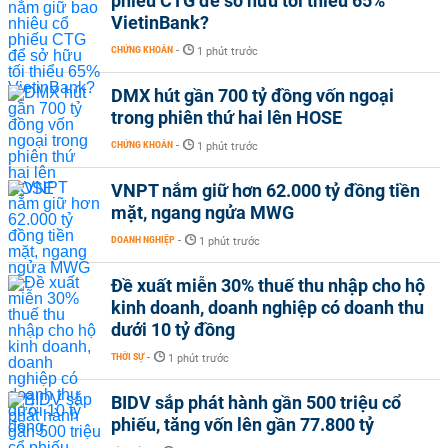
phiếu CTG để sở hữu tối thiểu 65%
VietinBank?
CHỨNG KHOÁN
-
1 phút trước
DMX hút gần 700 tỷ đồng vốn ngoại
trong phiên thứ hai lên HOSE
CHỨNG KHOÁN
-
1 phút trước
VNPT nắm giữ hơn 62.000 tỷ đồng tiền
mặt, ngang ngửa MWG
DOANH NGHIỆP
-
1 phút trước
Đề xuất miễn 30% thuế thu nhập cho hộ
kinh doanh, doanh nghiệp có doanh thu
dưới 10 tỷ đồng
THỜI SỰ
-
1 phút trước
BIDV sắp phát hành gần 500 triệu cổ
phiếu, tăng vốn lên gần 77.800 tỷ