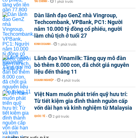
TÀI CHÍNH
-
1 phút trước
Dàn lãnh đạo GenZ nhà Vingroup,
Techcombank, VPBank, PC1: Người
nắm 10.000 tỷ đồng cổ phiếu, người
làm chủ tịch ở tuổi 27
KINH DOANH
-
1 phút trước
Lãnh đạo Vinamilk: Tăng quy mô đàn
bò thêm 8.000 con, đã chốt giá nguyên
liệu đến tháng 11
DOANH NGHIỆP
-
4 phút trước
Việt Nam muốn phát triển quỹ hưu trí:
Từ tiết kiệm gia đình thành nguồn cấp
vốn dài hạn và kinh nghiệm từ Malaysia
QUỐC TẾ
-
2 giờ trước