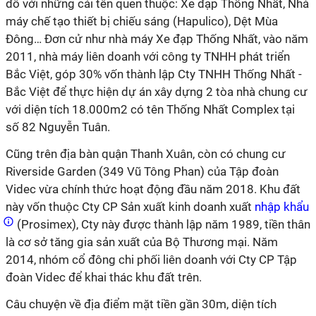
đô với những cái tên quen thuộc: Xe đạp Thống Nhất, Nhà
máy chế tạo thiết bị chiếu sáng (Hapulico), Dệt Mùa
Đông… Đơn cử như nhà máy Xe đạp Thống Nhất, vào năm
2011, nhà máy liên doanh với công ty TNHH phát triển
Bắc Việt, góp 30% vốn thành lập Cty TNHH Thống Nhất -
Bắc Việt để thực hiện dự án xây dựng 2 tòa nhà chung cư
với diện tích 18.000m2 có tên Thống Nhất Complex tại
số 82 Nguyễn Tuân.
Cũng trên địa bàn quận Thanh Xuân, còn có chung cư
Riverside Garden (349 Vũ Tông Phan) của Tập đoàn
Videc vừa chính thức hoạt động đầu năm 2018. Khu đất
này vốn thuộc Cty CP Sản xuất kinh doanh xuất
nhập khẩu
(Prosimex), Cty này được thành lập năm 1989, tiền thân
là cơ sở tăng gia sản xuất của Bộ Thương mại. Năm
2014, nhóm cổ đông chi phối liên doanh với Cty CP Tập
đoàn Videc để khai thác khu đất trên.
Câu chuyện về địa điểm mặt tiền gần 30m, diện tích