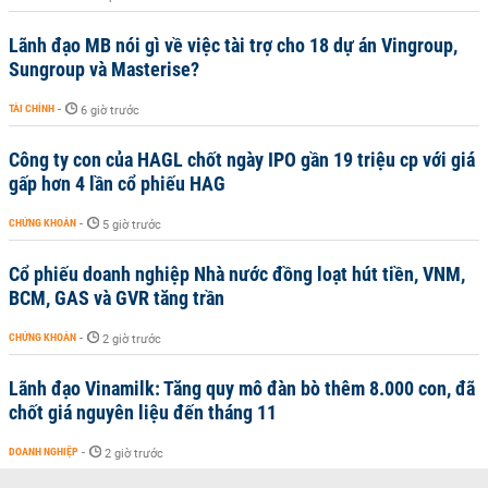
Lãnh đạo MB nói gì về việc tài trợ cho 18 dự án Vingroup,
Sungroup và Masterise?
TÀI CHÍNH
-
6 giờ trước
Công ty con của HAGL chốt ngày IPO gần 19 triệu cp với giá
gấp hơn 4 lần cổ phiếu HAG
CHỨNG KHOÁN
-
5 giờ trước
Cổ phiếu doanh nghiệp Nhà nước đồng loạt hút tiền, VNM,
BCM, GAS và GVR tăng trần
CHỨNG KHOÁN
-
2 giờ trước
Lãnh đạo Vinamilk: Tăng quy mô đàn bò thêm 8.000 con, đã
chốt giá nguyên liệu đến tháng 11
DOANH NGHIỆP
-
2 giờ trước