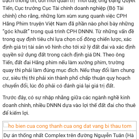
bạch thông tin, đổi mới quản trị” mới đây, ông Đặng Quyết
Tiến, Cục trưởng Cục Tài chính doanh nghiệp (Bộ Tài
chính) cho rằng, những lùm xùm xung quanh việc CPH
Hãng Phim truyện Việt Nam đã phần nào phơi bày những
“góc khuất” trong quá trình CPH DNNN. Từ những vấn đề
trong quy định tiêu chí lựa chọn cổ đông chiến lược, xác
định giá trị tài sản vô hình cho tới xử lý đất đai và xác định
quyền sử dụng đất trong cách định giá DN. Theo ông
Tiến, đất đai Hãng phim nếu làm xưởng phim, trường
quay thì phải làm đúng mục đích. Nếu thay đổi làm chung
cư, siêu thị thì phải xin thành phố chấp thuận quy hoạch
chuyển đổi, lúc đó phải có đánh giá lại giá trị đất.
Trước đây, có sự nhập nhằng giữa các ngành nghề kinh
doanh chính, nhiều DNNN dựa vào lợi thế đất đai cho thuê
để kiếm lợi.
Dự án thống nhất Complex trên đường Nguyễn Tuân (Hà