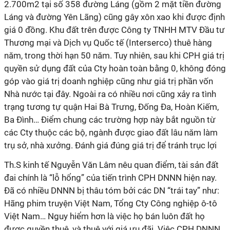
2.700m2 tại số 358 đường Láng (gồm 2 mặt tiền đường
Láng và đường Yên Lãng) cũng gây xôn xao khi được định
giá 0 đồng. Khu đất trên được Công ty TNHH MTV Đầu tư
Thương mại và Dịch vụ Quốc tế (Interserco) thuê hàng
năm, trong thời hạn 50 năm. Tuy nhiên, sau khi CPH giá trị
quyền sử dụng đất của Cty hoàn toàn bằng 0, không đóng
góp vào giá trị doanh nghiệp cũng như giá trị phần vốn
Nhà nước tại đây. Ngoài ra có nhiều nơi cũng xảy ra tình
trạng tương tự quận Hai Bà Trưng, Đống Đa, Hoàn Kiếm,
Ba Đình… Điểm chung các trường hợp này bắt nguồn từ
các Cty thuộc các bộ, ngành được giao đất lâu năm làm
trụ sở, nhà xưởng. Đánh giá đúng giá trị để tránh trục lợi
Th.S kinh tế Nguyễn Văn Lâm nêu quan điểm, tài sản đất
đai chính là “lỗ hổng” của tiến trình CPH DNNN hiện nay.
Đã có nhiều DNNN bị thâu tóm bởi các DN “trái tay” như:
Hãng phim truyện Việt Nam, Tổng Cty Công nghiệp ô-tô
Việt Nam… Nguy hiểm hơn là việc họ bán luôn đất họ
được quyền thuê, và thuê với giá ưu đãi. Việc CPH DNNN