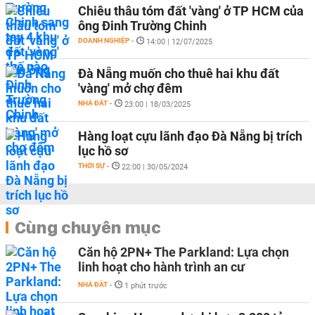
Chiêu thâu tóm đất 'vàng' ở TP HCM của
ông Đinh Trường Chinh
DOANH NGHIỆP
-
14:00 | 12/07/2025
Đà Nẵng muốn cho thuê hai khu đất
'vàng' mở chợ đêm
NHÀ ĐẤT
-
23:00 | 18/03/2025
Hàng loạt cựu lãnh đạo Đà Nẵng bị trích
lục hồ sơ
THỜI SỰ
-
22:00 | 30/05/2024
Cùng chuyên mục
Căn hộ 2PN+ The Parkland: Lựa chọn
linh hoạt cho hành trình an cư
NHÀ ĐẤT
-
1 phút trước