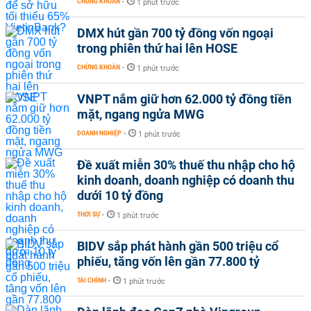
CHỨNG KHOÁN
-
1 phút trước
DMX hút gần 700 tỷ đồng vốn ngoại
trong phiên thứ hai lên HOSE
CHỨNG KHOÁN
-
1 phút trước
VNPT nắm giữ hơn 62.000 tỷ đồng tiền
mặt, ngang ngửa MWG
DOANH NGHIỆP
-
1 phút trước
Đề xuất miễn 30% thuế thu nhập cho hộ
kinh doanh, doanh nghiệp có doanh thu
dưới 10 tỷ đồng
THỜI SỰ
-
1 phút trước
BIDV sắp phát hành gần 500 triệu cổ
phiếu, tăng vốn lên gần 77.800 tỷ
TÀI CHÍNH
-
1 phút trước