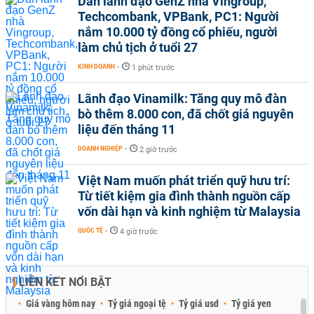
Dàn lãnh đạo GenZ nhà Vingroup,
Techcombank, VPBank, PC1: Người
nắm 10.000 tỷ đồng cổ phiếu, người
làm chủ tịch ở tuổi 27
KINH DOANH
-
1 phút trước
Lãnh đạo Vinamilk: Tăng quy mô đàn
bò thêm 8.000 con, đã chốt giá nguyên
liệu đến tháng 11
DOANH NGHIỆP
-
2 giờ trước
Việt Nam muốn phát triển quỹ hưu trí:
Từ tiết kiệm gia đình thành nguồn cấp
vốn dài hạn và kinh nghiệm từ Malaysia
QUỐC TẾ
-
4 giờ trước
LIÊN KẾT NỔI BẬT
Giá vàng hôm nay
Tỷ giá ngoại tệ
Tỷ giá usd
Tỷ giá yen