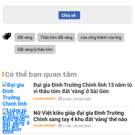
Chia sẻ
đất vàng
Thâu tóm đất vàng
của công thành của ông
Đất vàng bị thâu tóm
Có thể bạn quan tâm
Đại gia Đinh Trường Chinh lĩnh 13 năm tù
vì thâu tóm đất 'vàng' ở Sài Gòn
DOANH NGHIỆP
-
23:00 | 25/09/2025
Nữ Việt kiều giúp đại gia Đinh Trường
Chinh sang tay 4 khu đất 'vàng' thế nào
DOANH NGHIỆP
-
11:00 | 20/09/2025