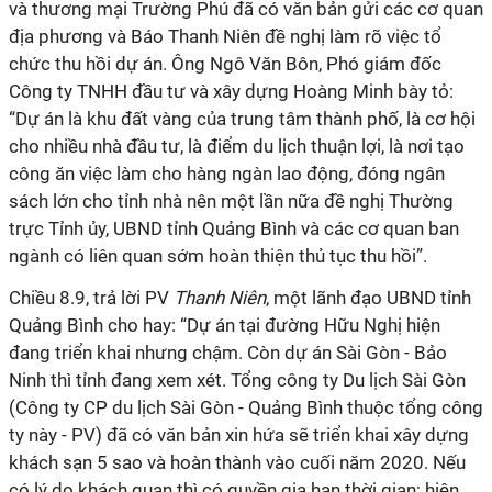
và thương mại Trường Phú đã có văn bản gửi các cơ quan
địa phương và Báo Thanh Niên đề nghị làm rõ việc tổ
chức thu hồi dự án. Ông Ngô Văn Bôn, Phó giám đốc
Công ty TNHH đầu tư và xây dựng Hoàng Minh bày tỏ:
“Dự án là khu đất vàng của trung tâm thành phố, là cơ hội
cho nhiều nhà đầu tư, là điểm du lịch thuận lợi, là nơi tạo
công ăn việc làm cho hàng ngàn lao động, đóng ngân
sách lớn cho tỉnh nhà nên một lần nữa đề nghị Thường
trực Tỉnh ủy, UBND tỉnh Quảng Bình và các cơ quan ban
ngành có liên quan sớm hoàn thiện thủ tục thu hồi”.
Chiều 8.9, trả lời PV
Thanh Niên
, một lãnh đạo UBND tỉnh
Quảng Bình cho hay: “Dự án tại đường Hữu Nghị hiện
đang triển khai nhưng chậm. Còn dự án Sài Gòn - Bảo
Ninh thì tỉnh đang xem xét. Tổng công ty Du lịch Sài Gòn
(Công ty CP du lịch Sài Gòn - Quảng Bình thuộc tổng công
ty này - PV) đã có văn bản xin hứa sẽ triển khai xây dựng
khách sạn 5 sao và hoàn thành vào cuối năm 2020. Nếu
có lý do khách quan thì có quyền gia hạn thời gian; hiện