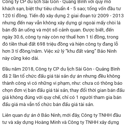
Công ty CP du lịch Sài Gòn - Quảng Bình với quy mô
khách sạn, biệt thự tiêu chuẩn 4 - 5 sao; tổng vốn đầu tư
120 tỉ đồng. Tiến độ xây dựng 2 giai đoạn từ 2009 - 2013
nhưng đến nay vẫn không xây dựng gì ngoài mấy chòi lá
bán đồ ăn uống và một số cảnh quan. Được biết, đến
ngày 30.6, công ty này còn nợ thuế hơn 1 tỉ đồng, trong
đó tiền thuê đất 698 triệu đồng và hiện công ty đang lỗ
hơn 3 tỉ đồng/năm. Việc xử lý “khu đất vàng” Bảo Ninh
này cũng kéo dài.
Đầu năm 2018, Công ty CP du lịch Sài Gòn - Quảng Bình
đã 2 lần tổ chức đấu giá tài sản dự án nhưng đều không
thành công vì có những vi phạm, như: chưa có thông báo
chọn đơn vị bán đấu giá tài sản, thay đổi thời gian bán đấu
giá không đúng với quy chế, chỉ có 1 người tham gia bán
đấu giá mà vẫn tổ chức bán đấu giá tài sản.
Liên quan dự án ở Bảo Ninh, mới đây, Công ty TNHH đầu
tư và xây dựng Hoàng Minh và Công ty TNHH xây dựng