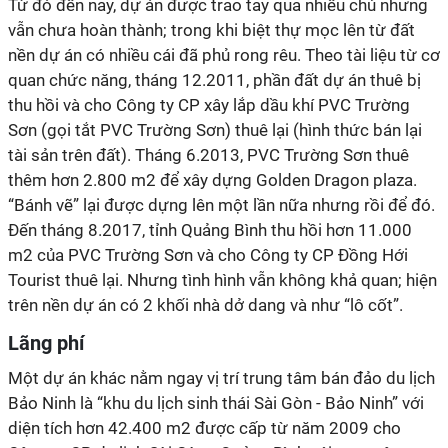
Từ đó đến nay, dự án được trao tay qua nhiều chủ nhưng
vẫn chưa hoàn thành; trong khi biệt thự mọc lên từ đất
nền dự án có nhiều cái đã phủ rong rêu. Theo tài liệu từ cơ
quan chức năng, tháng 12.2011, phần đất dự án thuê bị
thu hồi và cho Công ty CP xây lắp dầu khí PVC Trường
Sơn (gọi tắt PVC Trường Sơn) thuê lại (hình thức bán lại
tài sản trên đất). Tháng 6.2013, PVC Trường Sơn thuê
thêm hơn 2.800 m2 để xây dựng Golden Dragon plaza.
“Bánh vẽ” lại được dựng lên một lần nữa nhưng rồi để đó.
Đến tháng 8.2017, tỉnh Quảng Bình thu hồi hơn 11.000
m2 của PVC Trường Sơn và cho Công ty CP Đồng Hới
Tourist thuê lại. Nhưng tình hình vẫn không khả quan; hiện
trên nền dự án có 2 khối nhà dở dang và như “lô cốt”.
Lãng phí
Một dự án khác nằm ngay vị trí trung tâm bán đảo du lịch
Bảo Ninh là “khu du lịch sinh thái Sài Gòn - Bảo Ninh” với
diện tích hơn 42.400 m2 được cấp từ năm 2009 cho