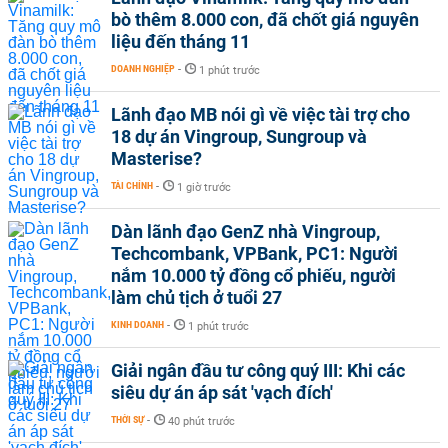
bò thêm 8.000 con, đã chốt giá nguyên
liệu đến tháng 11
DOANH NGHIỆP
-
1 phút trước
Lãnh đạo MB nói gì về việc tài trợ cho
18 dự án Vingroup, Sungroup và
Masterise?
TÀI CHÍNH
-
1 giờ trước
Dàn lãnh đạo GenZ nhà Vingroup,
Techcombank, VPBank, PC1: Người
nắm 10.000 tỷ đồng cổ phiếu, người
làm chủ tịch ở tuổi 27
KINH DOANH
-
1 phút trước
Giải ngân đầu tư công quý III: Khi các
siêu dự án áp sát 'vạch đích'
THỜI SỰ
-
40 phút trước