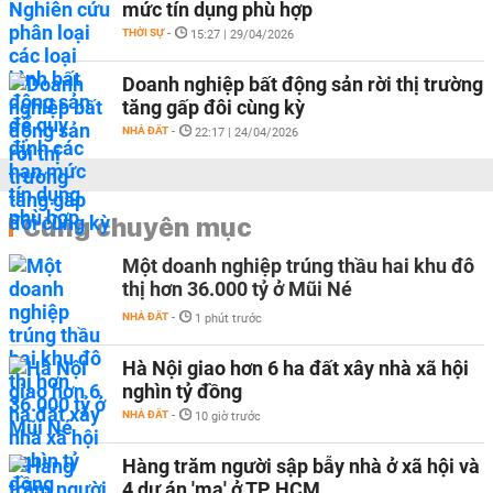
mức tín dụng phù hợp
THỜI SỰ
-
15:27 | 29/04/2026
Doanh nghiệp bất động sản rời thị trường
tăng gấp đôi cùng kỳ
NHÀ ĐẤT
-
22:17 | 24/04/2026
Cùng chuyên mục
Một doanh nghiệp trúng thầu hai khu đô
thị hơn 36.000 tỷ ở Mũi Né
NHÀ ĐẤT
-
1 phút trước
Hà Nội giao hơn 6 ha đất xây nhà xã hội
nghìn tỷ đồng
NHÀ ĐẤT
-
10 giờ trước
Hàng trăm người sập bẫy nhà ở xã hội và
4 dự án 'ma' ở TP HCM