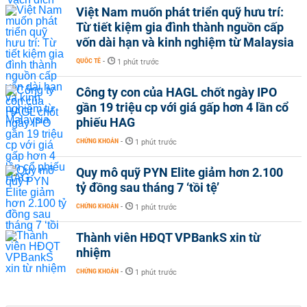
Việt Nam muốn phát triển quỹ hưu trí:
Từ tiết kiệm gia đình thành nguồn cấp
vốn dài hạn và kinh nghiệm từ Malaysia
QUỐC TẾ
-
1 phút trước
Công ty con của HAGL chốt ngày IPO
gần 19 triệu cp với giá gấp hơn 4 lần cổ
phiếu HAG
CHỨNG KHOÁN
-
1 phút trước
Quy mô quỹ PYN Elite giảm hơn 2.100
tỷ đồng sau tháng 7 ‘tồi tệ’
CHỨNG KHOÁN
-
1 phút trước
Thành viên HĐQT VPBankS xin từ
nhiệm
CHỨNG KHOÁN
-
1 phút trước