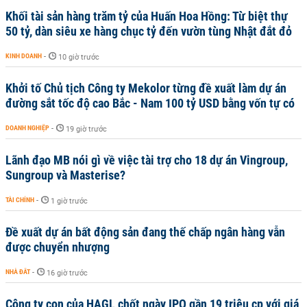
Khối tài sản hàng trăm tỷ của Huấn Hoa Hồng: Từ biệt thự
50 tỷ, dàn siêu xe hàng chục tỷ đến vườn tùng Nhật đắt đỏ
KINH DOANH
-
10 giờ trước
Khởi tố Chủ tịch Công ty Mekolor từng đề xuất làm dự án
đường sắt tốc độ cao Bắc - Nam 100 tỷ USD bằng vốn tự có
DOANH NGHIỆP
-
19 giờ trước
Lãnh đạo MB nói gì về việc tài trợ cho 18 dự án Vingroup,
Sungroup và Masterise?
TÀI CHÍNH
-
1 giờ trước
Đề xuất dự án bất động sản đang thế chấp ngân hàng vẫn
được chuyển nhượng
NHÀ ĐẤT
-
16 giờ trước
Công ty con của HAGL chốt ngày IPO gần 19 triệu cp với giá