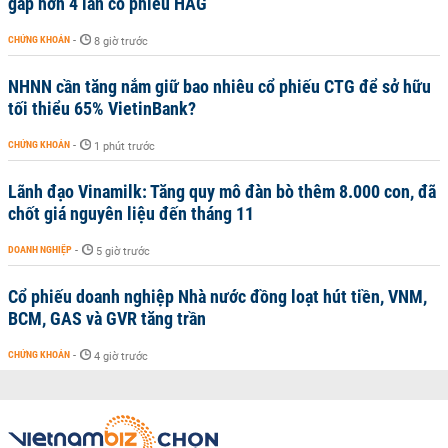
gấp hơn 4 lần cổ phiếu HAG
CHỨNG KHOÁN
-
8 giờ trước
NHNN cần tăng nắm giữ bao nhiêu cổ phiếu CTG để sở hữu
tối thiểu 65% VietinBank?
CHỨNG KHOÁN
-
1 phút trước
Lãnh đạo Vinamilk: Tăng quy mô đàn bò thêm 8.000 con, đã
chốt giá nguyên liệu đến tháng 11
DOANH NGHIỆP
-
5 giờ trước
Cổ phiếu doanh nghiệp Nhà nước đồng loạt hút tiền, VNM,
BCM, GAS và GVR tăng trần
CHỨNG KHOÁN
-
4 giờ trước