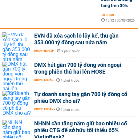
tăng trên 30%
TÀI CHÍNH
-
15:12 | 05/08/2026
EVN đã xóa sạch lỗ lũy kế, thu gần
353.000 tỷ đồng sau nửa năm
DOANH NGHIỆP
-
1 phút trước
DMX hút gần 700 tỷ đồng vốn ngoại
trong phiên thứ hai lên HOSE
CHỨNG KHOÁN
-
1 phút trước
Tự doanh sang tay gần 700 tỷ đồng cổ
phiếu DMX cho ai?
CHỨNG KHOÁN
-
1 phút trước
NHNN cần tăng nắm giữ bao nhiêu cổ
phiếu CTG để sở hữu tối thiểu 65%
VietinBank?