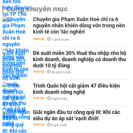
Cùng chuyên mục
Chuyên gia Phạm Xuân Hoè chỉ ra 6
nguyên nhân khiến dòng vốn trong nền
kinh tế còn 'tắc nghẽn'
THỜI SỰ
-
1 phút trước
Đề xuất miễn 30% thuế thu nhập cho hộ
kinh doanh, doanh nghiệp có doanh thu
dưới 10 tỷ đồng
THỜI SỰ
-
36 phút trước
Trình Quốc hội cắt giảm 47 điều kiện
kinh doanh công nghệ
THỜI SỰ
-
4 giờ trước
Giải ngân đầu tư công quý III: Khi các
siêu dự án áp sát 'vạch đích'
THỜI SỰ
-
8 giờ trước