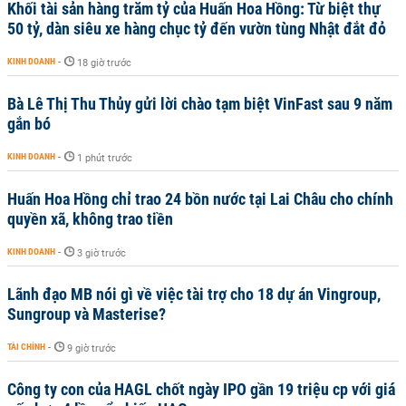
Khối tài sản hàng trăm tỷ của Huấn Hoa Hồng: Từ biệt thự
50 tỷ, dàn siêu xe hàng chục tỷ đến vườn tùng Nhật đắt đỏ
KINH DOANH
-
18 giờ trước
Bà Lê Thị Thu Thủy gửi lời chào tạm biệt VinFast sau 9 năm
gắn bó
KINH DOANH
-
1 phút trước
Huấn Hoa Hồng chỉ trao 24 bồn nước tại Lai Châu cho chính
quyền xã, không trao tiền
KINH DOANH
-
3 giờ trước
Lãnh đạo MB nói gì về việc tài trợ cho 18 dự án Vingroup,
Sungroup và Masterise?
TÀI CHÍNH
-
9 giờ trước
Công ty con của HAGL chốt ngày IPO gần 19 triệu cp với giá