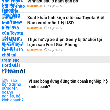
VinFast sau 9 năm gắn bó
KINH DOANH
-
13 giờ trước
Xuất khẩu linh kiện ô tô của Toyota Việt
Nam vượt mốc 1 tỷ USD
KINH DOANH
-
15 giờ trước
Thực hư vụ xe điện Geely bị từ chối tại
trạm sạc Ford Giải Phóng
KINH DOANH
-
16 giờ trước
Tin mới
Vì sao bỗng dưng đứng tên doanh nghiệp, hộ
kinh doanh?