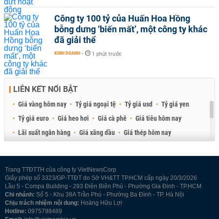
Công ty 100 tỷ của Huấn Hoa Hồng
bỗng dưng ‘biến mất’, một công ty khác
đã giải thể
KINH DOANH
-
1 phút trước
LIÊN KẾT NỔI BẬT
Giá vàng hôm nay
Tỷ giá ngoại tệ
Tỷ giá usd
Tỷ giá yen
Tỷ giá euro
Giá heo hơi
Giá cà phê
Giá tiêu hôm nay
Lãi suất ngân hàng
Giá xăng dầu
Giá thép hôm nay
Giá sầu riêng
Giá thịt heo
Giá gạo
Giá cao su
Best Retail Brokers
Diễn đàn đầu tư Việt Nam 2026
Trang TTĐTTH của công ty VietNewsCorp
Giấy phép số 3323/GP-TTĐT do Sở VH&TT TP.HCM cấp ngày 20/3/2026
Lầu 5 - Compa Building - 293 Điện Biên Phủ - Phường Gia Định - TP.HCM
Chi nhánh:
Số 5 - Khu 38A Trần Phú - Phường Ba Đình - TP. Hà Nội
Chịu trách nhiệm nội dung:
Hoàng Hữu Lợi
Hotline:
0975798489