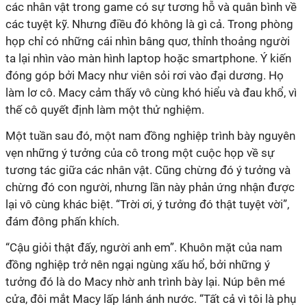
các nhân vật trong game có sự tương hỗ và quân bình về
các tuyệt kỹ. Nhưng điều đó không là gì cả. Trong phòng
họp chỉ có những cái nhìn bâng quơ, thỉnh thoảng người
ta lại nhìn vào màn hình laptop hoặc smartphone. Ý kiến
đóng góp bởi Macy như viên sỏi rơi vào đại dương. Họ
làm lơ cô. Macy cảm thấy vô cùng khó hiểu và đau khổ, vì
thế cô quyết định làm một thử nghiệm.
Một tuần sau đó, một nam đồng nghiệp trình bày nguyên
vẹn những ý tưởng của cô trong một cuộc họp về sự
tương tác giữa các nhân vật. Cũng chừng đó ý tưởng và
chừng đó con người, nhưng lần này phản ứng nhận được
lại vô cùng khác biệt. “Trời ơi, ý tưởng đó thật tuyệt vời”,
đám đông phấn khích.
“Cậu giỏi thật đấy, người anh em”. Khuôn mặt của nam
đồng nghiệp trở nên ngại ngùng xấu hổ, bởi những ý
tưởng đó là do Macy nhờ anh trình bày lại. Núp bên mé
cửa, đôi mắt Macy lấp lánh ánh nước. “Tất cả vì tôi là phụ