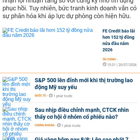
nhận lợi nhuận tăng so với cùng kỳ nhờ tín dụng
phục hồi. Tuy nhiên, bức tranh kinh doanh vẫn có
sự phân hóa khi áp lực dự phòng còn hiện hữu.
FE Credit báo lãi
hơn 152 tỷ đồng
nửa đầu năm
2026
TÀI CHÍNH
-
15:01 | 20/07/2026
S&P 500 lên đỉnh mới khi thị trường lao
động Mỹ suy yếu
QUỐC TẾ
-
1 phút trước
Sau nhịp điều chỉnh mạnh, CTCK nhìn
thấy cơ hội ở nhóm cổ phiếu nào?
CHỨNG KHOÁN
-
1 phút trước
Giá vàng hôm nay 8/8: Lên cao nhất 7