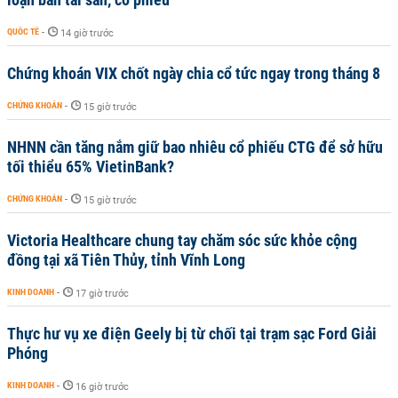
QUỐC TẾ
-
14 giờ trước
Chứng khoán VIX chốt ngày chia cổ tức ngay trong tháng 8
CHỨNG KHOÁN
-
15 giờ trước
NHNN cần tăng nắm giữ bao nhiêu cổ phiếu CTG để sở hữu
tối thiểu 65% VietinBank?
CHỨNG KHOÁN
-
15 giờ trước
Victoria Healthcare chung tay chăm sóc sức khỏe cộng
đồng tại xã Tiên Thủy, tỉnh Vĩnh Long
KINH DOANH
-
17 giờ trước
Thực hư vụ xe điện Geely bị từ chối tại trạm sạc Ford Giải
Phóng
KINH DOANH
-
16 giờ trước