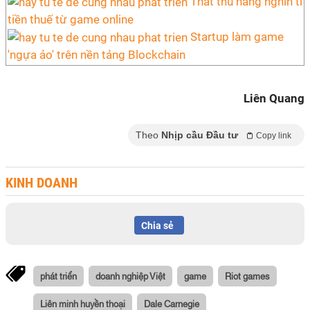
Thất thu hàng nghìn tỉ
tiền thuế từ game online
Startup làm game
'ngựa ảo' trên nền tảng Blockchain
Liên Quang
Theo
Nhịp cầu Đầu tư
Copy link
KINH DOANH
Chia sẻ
phát triển
doanh nghiệp Việt
game
Riot games
Liên minh huyền thoại
Dale Carnegie