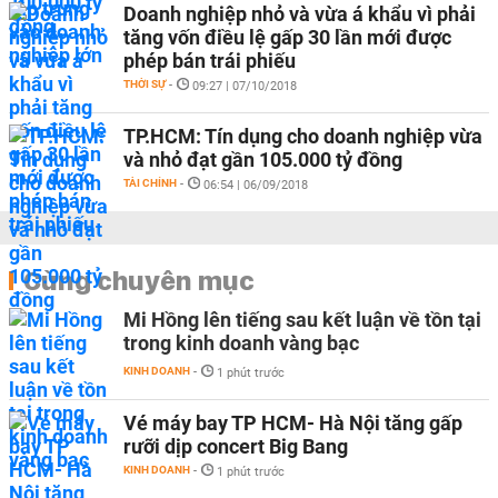
Doanh nghiệp nhỏ và vừa á khẩu vì phải
tăng vốn điều lệ gấp 30 lần mới được
phép bán trái phiếu
THỜI SỰ
-
09:27 | 07/10/2018
TP.HCM: Tín dụng cho doanh nghiệp vừa
và nhỏ đạt gần 105.000 tỷ đồng
TÀI CHÍNH
-
06:54 | 06/09/2018
Cùng chuyên mục
Mi Hồng lên tiếng sau kết luận về tồn tại
trong kinh doanh vàng bạc
KINH DOANH
-
1 phút trước
Vé máy bay TP HCM- Hà Nội tăng gấp
rưỡi dịp concert Big Bang
KINH DOANH
-
1 phút trước