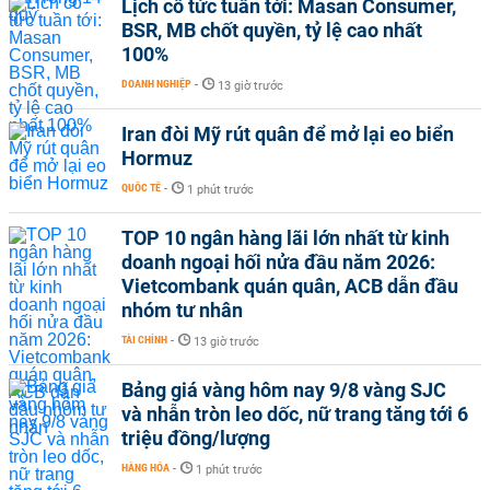
Lịch cổ tức tuần tới: Masan Consumer,
BSR, MB chốt quyền, tỷ lệ cao nhất
100%
DOANH NGHIỆP
-
13 giờ trước
Iran đòi Mỹ rút quân để mở lại eo biển
Hormuz
QUỐC TẾ
-
1 phút trước
TOP 10 ngân hàng lãi lớn nhất từ kinh
doanh ngoại hối nửa đầu năm 2026:
Vietcombank quán quân, ACB dẫn đầu
nhóm tư nhân
TÀI CHÍNH
-
13 giờ trước
Bảng giá vàng hôm nay 9/8 vàng SJC
và nhẫn tròn leo dốc, nữ trang tăng tới 6
triệu đồng/lượng
HÀNG HÓA
-
1 phút trước