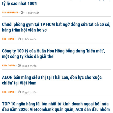
tỷ lệ cao nhất 100%
DOANH NGHIỆP
-
13 giờ trước
Chuỗi phòng gym tại TP HCM bất ngờ đóng cửa tất cả cơ sở,
hàng trăm hội viên bơ vơ
KINH DOANH
-
1 phút trước
Công ty 100 tỷ của Huấn Hoa Hồng bỗng dưng ‘biến mất’,
một công ty khác đã giải thể
KINH DOANH
-
18 giờ trước
AEON bán mảng siêu thị tại Thái Lan, dồn lực cho ‘cuộc
chiến’ tại Việt Nam
KINH DOANH
-
12 giờ trước
TOP 10 ngân hàng lãi lớn nhất từ kinh doanh ngoại hối nửa
đầu năm 2026: Vietcombank quán quân, ACB dẫn đầu nhóm