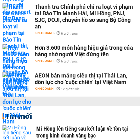
Thanh tra Chính phủ chỉ ra loạt vi phạm
tại Bảo Tín Mạnh Hải, Mi Hồng, PNJ,
SJC, DOJI, chuyển hồ sơ sang Bộ Công
an
KINH DOANH
-
6 giờ trước
Hơn 3.600 món hàng hiệu giả trong cửa
hàng nhờ người Việt đứng tên
KINH DOANH
-
6 giờ trước
AEON bán mảng siêu thị tại Thái Lan,
dồn lực cho ‘cuộc chiến’ tại Việt Nam
KINH DOANH
-
12 giờ trước
Tin mới
Mi Hồng lên tiếng sau kết luận về tồn tại
trong kinh doanh vàng bạc