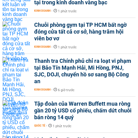
tại trong kinh doanh vàng bạc
KINH DOANH
-
1 phút trước
Chuỗi phòng gym tại TP HCM bất ngờ
đóng cửa tất cả cơ sở, hàng trăm hội
viên bơ vơ
KINH DOANH
-
1 phút trước
Thanh tra Chính phủ chỉ ra loạt vi phạm
tại Bảo Tín Mạnh Hải, Mi Hồng, PNJ,
SJC, DOJI, chuyển hồ sơ sang Bộ Công
an
KINH DOANH
-
6 giờ trước
Tập đoàn của Warren Buffett mua ròng
gần 20 tỷ USD cổ phiếu, chấm dứt chuỗi
bán ròng 14 quý
QUỐC TẾ
-
1 phút trước