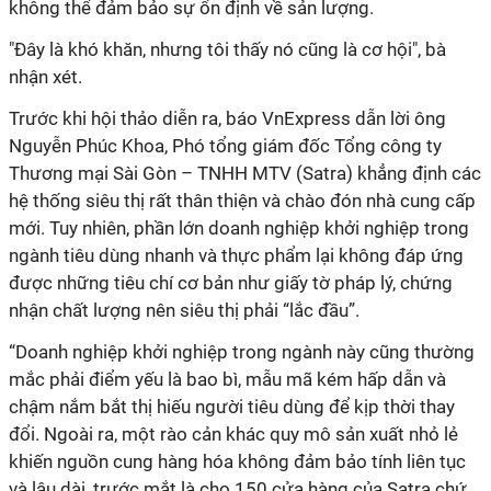
không thể đảm bảo sự ổn định về sản lượng.
"Đây là khó khăn, nhưng tôi thấy nó cũng là cơ hội", bà
nhận xét.
Trước khi hội thảo diễn ra, báo VnExpress dẫn lời ông
Nguyễn Phúc Khoa, Phó tổng giám đốc Tổng công ty
Thương mại Sài Gòn – TNHH MTV (Satra) khẳng định các
hệ thống siêu thị rất thân thiện và chào đón nhà cung cấp
mới. Tuy nhiên, phần lớn doanh nghiệp khởi nghiệp trong
ngành tiêu dùng nhanh và thực phẩm lại không đáp ứng
được những tiêu chí cơ bản như giấy tờ pháp lý, chứng
nhận chất lượng nên siêu thị phải “lắc đầu”.
“Doanh nghiệp khởi nghiệp trong ngành này cũng thường
mắc phải điểm yếu là bao bì, mẫu mã kém hấp dẫn và
chậm nắm bắt thị hiếu người tiêu dùng để kịp thời thay
đổi. Ngoài ra, một rào cản khác quy mô sản xuất nhỏ lẻ
khiến nguồn cung hàng hóa không đảm bảo tính liên tục
và lâu dài, trước mắt là cho 150 cửa hàng của Satra chứ