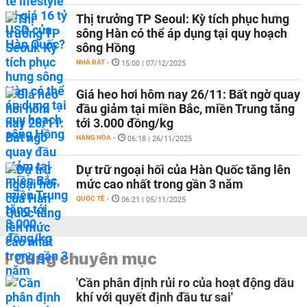
Thị trưởng TP Seoul: Kỳ tích phục hưng
sông Hàn có thể áp dụng tại quy hoạch
sông Hồng
NHÀ ĐẤT
-
15:00 | 07/12/2025
Giá heo hơi hôm nay 26/11: Bất ngờ quay
đầu giảm tại miền Bắc, miền Trung tăng
tới 3.000 đồng/kg
HÀNG HÓA
-
06:18 | 26/11/2025
Dự trữ ngoại hối của Hàn Quốc tăng lên
mức cao nhất trong gần 3 năm
QUỐC TẾ
-
06:21 | 05/11/2025
Cùng chuyên mục
'Cần phân định rủi ro của hoạt động dầu
khí với quyết định đầu tư sai'