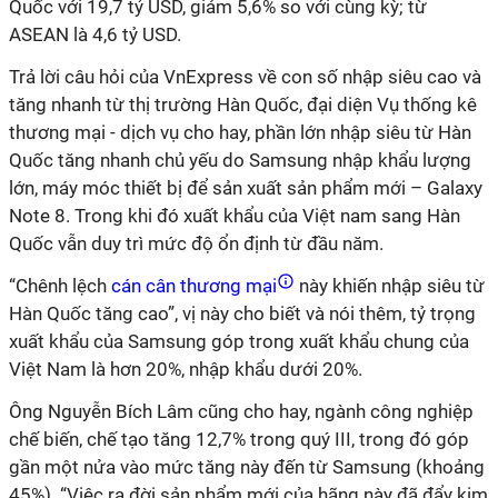
Quốc với 19,7 tỷ USD, giảm 5,6% so với cùng kỳ; từ
ASEAN là 4,6 tỷ USD.
Trả lời câu hỏi của VnExpress về con số nhập siêu cao và
tăng nhanh từ thị trường Hàn Quốc, đại diện Vụ thống kê
thương mại - dịch vụ cho hay, phần lớn nhập siêu từ Hàn
Quốc tăng nhanh chủ yếu do Samsung nhập khẩu lượng
lớn, máy móc thiết bị để sản xuất sản phẩm mới – Galaxy
Note 8. Trong khi đó xuất khẩu của Việt nam sang Hàn
Quốc vẫn duy trì mức độ ổn định từ đầu năm.
“Chênh lệch
cán cân thương mại
này khiến nhập siêu từ
Hàn Quốc tăng cao”, vị này cho biết và nói thêm, tỷ trọng
xuất khẩu của Samsung góp trong xuất khẩu chung của
Việt Nam là hơn 20%, nhập khẩu dưới 20%.
Ông Nguyễn Bích Lâm cũng cho hay, ngành công nghiệp
chế biến, chế tạo tăng 12,7% trong quý III, trong đó góp
gần một nửa vào mức tăng này đến từ Samsung (khoảng
45%). “Việc ra đời sản phẩm mới của hãng này đã đẩy kim