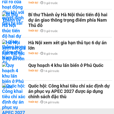
THỜI SỰ
-
3 giờ trước
Bí thư Thành ủy Hà Nội thúc tiến độ hai
dự án giao thông trọng điểm phía Nam
Thủ đô
THỜI SỰ
-
3 giờ trước
Hà Nội xem xét gia hạn thủ tục 6 dự án
lớn
THỜI SỰ
-
8 giờ trước
Quy hoạch 4 khu lấn biển ở Phú Quốc
THỜI SỰ
-
14 giờ trước
Quốc hội: Công khai tiêu chí xác định dự
án phục vụ APEC 2027 được áp dụng
chính sách đặc thù
THỜI SỰ
-
24 giờ trước