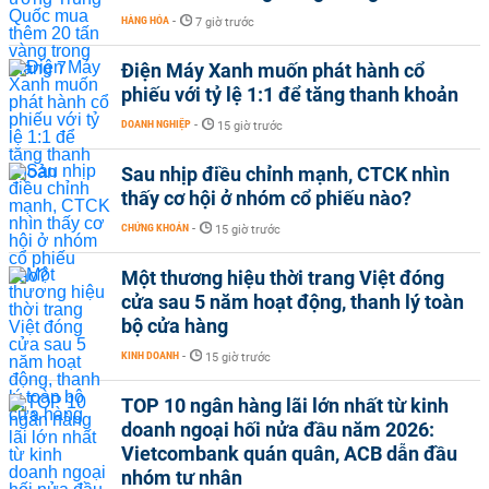
HÀNG HÓA
-
7 giờ trước
Điện Máy Xanh muốn phát hành cổ
phiếu với tỷ lệ 1:1 để tăng thanh khoản
DOANH NGHIỆP
-
15 giờ trước
Sau nhịp điều chỉnh mạnh, CTCK nhìn
thấy cơ hội ở nhóm cổ phiếu nào?
CHỨNG KHOÁN
-
15 giờ trước
Một thương hiệu thời trang Việt đóng
cửa sau 5 năm hoạt động, thanh lý toàn
bộ cửa hàng
KINH DOANH
-
15 giờ trước
TOP 10 ngân hàng lãi lớn nhất từ kinh
doanh ngoại hối nửa đầu năm 2026:
Vietcombank quán quân, ACB dẫn đầu
nhóm tư nhân