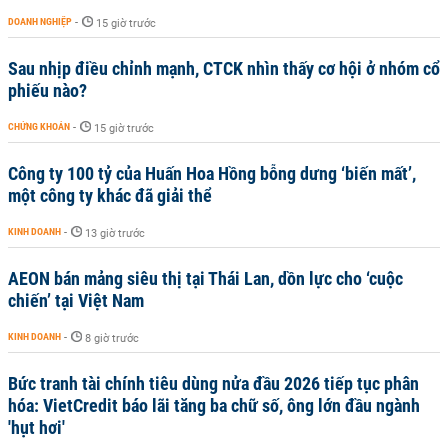
DOANH NGHIỆP
-
15 giờ trước
Sau nhịp điều chỉnh mạnh, CTCK nhìn thấy cơ hội ở nhóm cổ
phiếu nào?
CHỨNG KHOÁN
-
15 giờ trước
Công ty 100 tỷ của Huấn Hoa Hồng bỗng dưng ‘biến mất’,
một công ty khác đã giải thể
KINH DOANH
-
13 giờ trước
AEON bán mảng siêu thị tại Thái Lan, dồn lực cho ‘cuộc
chiến’ tại Việt Nam
KINH DOANH
-
8 giờ trước
Bức tranh tài chính tiêu dùng nửa đầu 2026 tiếp tục phân
hóa: VietCredit báo lãi tăng ba chữ số, ông lớn đầu ngành
'hụt hơi'