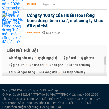
TÀI CHÍNH
-
9 giờ trước
Công ty 100 tỷ của Huấn Hoa Hồng
bỗng dưng ‘biến mất’, một công ty khác
đã giải thể
KINH DOANH
-
13 giờ trước
LIÊN KẾT NỔI BẬT
Giá vàng hôm nay
Tỷ giá ngoại tệ
Tỷ giá usd
Tỷ giá yen
Tỷ giá euro
Giá heo hơi
Giá cà phê
Giá tiêu hôm nay
Lãi suất ngân hàng
Giá xăng dầu
Giá thép hôm nay
Giá sầu riêng
Giá thịt heo
Giá gạo
Giá cao su
Best Retail Brokers
Diễn đàn đầu tư Việt Nam 2026
Trang TTĐTTH của công ty VietNewsCorp
Giấy phép số 3323/GP-TTĐT do Sở VH&TT TP.HCM cấp ngày 20/3/2026
Lầu 5 - Compa Building - 293 Điện Biên Phủ - Phường Gia Định - TP.HCM
Chi nhánh:
Số 5 - Khu 38A Trần Phú - Phường Ba Đình - TP. Hà Nội
Chịu trách nhiệm nội dung:
Hoàng Hữu Lợi