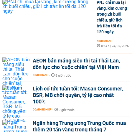
PNJ chỉ mua lại
vàng, kim cương
trong 2h buổi
chiều, giữ lịch
trả tiền tối đa
120 ngày
KINH DOANH
-
09:47 | 24/07/2026
AEON bán mảng siêu thị tại Thái Lan,
dồn lực cho ‘cuộc chiến’ tại Việt Nam
KINH DOANH
-
8 giờ trước
Lịch cổ tức tuần tới: Masan Consumer,
BSR, MB chốt quyền, tỷ lệ cao nhất
100%
DOANH NGHIỆP
-
9 giờ trước
Ngân hàng Trung ương Trung Quốc mua
thêm 20 tấn vàng trong tháng 7