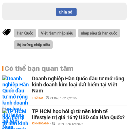
Chia sẻ
Hàn Quốc
Việt Nam nhập siêu
nhập siêu từ hàn quốc
thị trường nhập siêu
Có thể bạn quan tâm
Doanh nghiệp Hàn Quốc đầu tư mở rộng
kinh doanh kim loại đất hiếm tại Việt
Nam
THỜI SỰ
-
21:04 | 17/12/2025
TP HCM học hỏi gì từ nền kinh tế
lifestyle trị giá 16 tỷ USD của Hàn Quốc?
KINH DOANH
-
10:29 | 09/12/2025