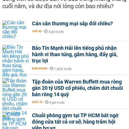
cuối năm, và dư địa nới lỏng còn bao nhiêu?
Cán cân thương mại sắp đổi chiều?
THỜI SỰ
-
3 giờ trước
Bảo Tín Mạnh Hải lên tiếng phủ nhận
hành vi thao túng, găm hàng, đẩy giá,
trục lợi
KINH DOANH
-
1 phút trước
Tập đoàn của Warren Buffett mua ròng
gần 20 tỷ USD cổ phiếu, chấm dứt chuỗi
bán ròng 14 quý
QUỐC TẾ
-
4 giờ trước
Chuỗi phòng gym tại TP HCM bất ngờ
đóng cửa tất cả cơ sở, hàng trăm hội
viên bơ vơ