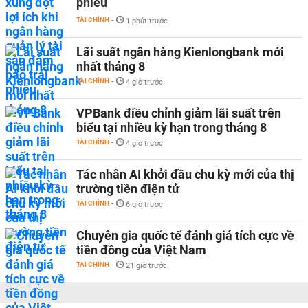
phiếu
TÀI CHÍNH
-
1 phút trước
Lãi suất ngân hàng Kienlongbank mới
nhất tháng 8
TÀI CHÍNH
-
4 giờ trước
VPBank điều chỉnh giảm lãi suất trên
biểu tại nhiều kỳ hạn trong tháng 8
TÀI CHÍNH
-
4 giờ trước
Tác nhân AI khởi đầu chu kỳ mới của thị
trường tiền điện tử
TÀI CHÍNH
-
6 giờ trước
Chuyên gia quốc tế đánh giá tích cực về
tiền đồng của Việt Nam
TÀI CHÍNH
-
21 giờ trước