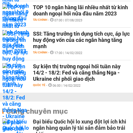
TOP 10 ngân hàng lãi nhiều nhất từ kinh
doanh ngoại hối nửa đầu năm 2023
TÀI CHÍNH
-
07:00 | 07/08/2023
SSI: Tăng trưởng tín dụng tích cực, áp lực
huy động vốn của các ngân hàng tăng
mạnh
TÀI CHÍNH
-
17:00 | 14/02/2022
Sự kiện thị trường ngoại hối tuần này
14/2 - 18/2: Fed và căng thẳng Nga -
Ukraine chi phối giao dịch
QUỐC TẾ
-
06:00 | 14/02/2022
Cùng chuyên mục
Đại biểu Quốc hội lo xung đột lợi ích khi
ngân hàng quản lý tài sản đảm bảo trái