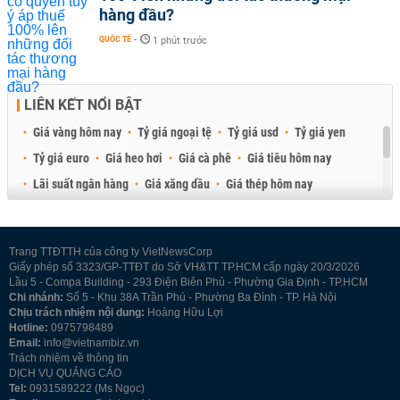
hàng đầu?
QUỐC TẾ
-
1 phút trước
LIÊN KẾT NỔI BẬT
Giá vàng hôm nay
Tỷ giá ngoại tệ
Tỷ giá usd
Tỷ giá yen
Tỷ giá euro
Giá heo hơi
Giá cà phê
Giá tiêu hôm nay
Lãi suất ngân hàng
Giá xăng dầu
Giá thép hôm nay
Giá sầu riêng
Giá thịt heo
Giá gạo
Giá cao su
Best Retail Brokers
Diễn đàn đầu tư Việt Nam 2026
Trang TTĐTTH của công ty VietNewsCorp
Giấy phép số 3323/GP-TTĐT do Sở VH&TT TP.HCM cấp ngày 20/3/2026
Lầu 5 - Compa Building - 293 Điện Biên Phủ - Phường Gia Định - TP.HCM
Chi nhánh:
Số 5 - Khu 38A Trần Phú - Phường Ba Đình - TP. Hà Nội
Chịu trách nhiệm nội dung:
Hoàng Hữu Lợi
Hotline:
0975798489
Email:
info@vietnambiz.vn
Trách nhiệm về thông tin
DỊCH VỤ QUẢNG CÁO
Tel:
0931589222 (Ms Ngọc)