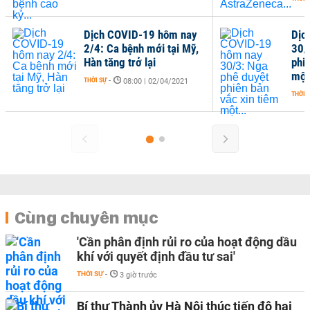
Dịch COVID-19 hôm nay
Dịc
2/4: Ca bệnh mới tại Mỹ,
30/
Hàn tăng trở lại
phi
một
THỜI SỰ
-
08:00 | 02/04/2021
THỜI 
Cùng chuyên mục
'Cần phân định rủi ro của hoạt động dầu
khí với quyết định đầu tư sai'
THỜI SỰ
-
3 giờ trước
Bí thư Thành ủy Hà Nội thúc tiến độ hai