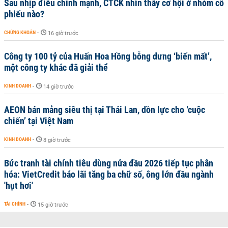
Sau nhịp điều chỉnh mạnh, CTCK nhìn thấy cơ hội ở nhóm cổ
phiếu nào?
CHỨNG KHOÁN
-
16 giờ trước
Công ty 100 tỷ của Huấn Hoa Hồng bỗng dưng ‘biến mất’,
một công ty khác đã giải thể
KINH DOANH
-
14 giờ trước
AEON bán mảng siêu thị tại Thái Lan, dồn lực cho ‘cuộc
chiến’ tại Việt Nam
KINH DOANH
-
8 giờ trước
Bức tranh tài chính tiêu dùng nửa đầu 2026 tiếp tục phân
hóa: VietCredit báo lãi tăng ba chữ số, ông lớn đầu ngành
'hụt hơi'
TÀI CHÍNH
-
15 giờ trước