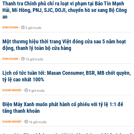
Thanh tra Chính phủ chỉ ra loạt vi phạm tại Bảo Tín Mạnh
Hải, Mi Hồng, PNJ, SJC, DOJI, chuyển hồ sơ sang Bộ Công
an
KINH DOANH
-
2 giờ trước
Một thương hiệu thời trang Việt đóng cửa sau 5 năm hoạt
động, thanh lý toàn bộ cửa hàng
KINH DOANH
-
15 giờ trước
Lịch cổ tức tuần tới: Masan Consumer, BSR, MB chốt quyền,
tỷ lệ cao nhất 100%
DOANH NGHIỆP
-
9 giờ trước
Điện Máy Xanh muốn phát hành cổ phiếu với tỷ lệ 1:1 để
tăng thanh khoản
DOANH NGHIỆP
-
16 giờ trước