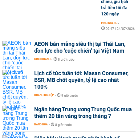
chiều, giữ lịch
trả tiền tối đa
120 ngày
KINH DOANH
-
09:47 | 24/07/2026
AEON bán mảng siêu thị tại Thái Lan,
dồn lực cho ‘cuộc chiến’ tại Việt Nam
KINH DOANH
-
8 giờ trước
Lịch cổ tức tuần tới: Masan Consumer,
BSR, MB chốt quyền, tỷ lệ cao nhất
100%
DOANH NGHIỆP
-
9 giờ trước
Ngân hàng Trung ương Trung Quốc mua
thêm 20 tấn vàng trong tháng 7
HÀNG HÓA
-
8 giờ trước