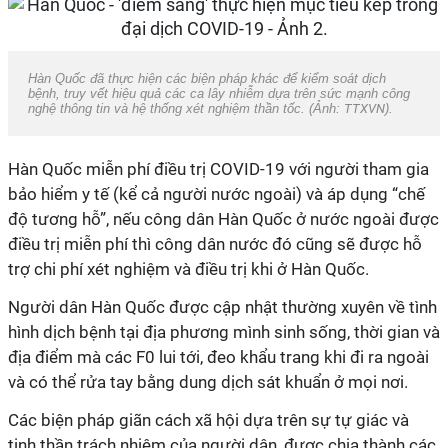
Hàn Quốc đã thực hiện các biện pháp khác để kiểm soát dịch
bệnh, truy vết hiệu quả các ca lây nhiễm dựa trên sức mạnh công
nghệ thông tin và hệ thống xét nghiệm thần tốc. (Ảnh:
TTXVN
).
Hàn Quốc miễn phí điều trị COVID-19 với người tham gia
bảo hiểm y tế (kể cả người nước ngoài) và áp dụng “chế
độ tương hỗ”, nếu công dân Hàn Quốc ở nước ngoài được
điều trị miễn phí thì công dân nước đó cũng sẽ được hỗ
trợ chi phí xét nghiệm và điều trị khi ở Hàn Quốc.
Người dân Hàn Quốc được cập nhật thường xuyên về tình
hình dịch bệnh tại địa phương mình sinh sống, thời gian và
địa điểm mà các F0 lui tới, đeo khẩu trang khi đi ra ngoài
và có thể rửa tay bằng dung dịch sát khuẩn ở mọi nơi.
Các biện pháp giãn cách xã hội dựa trên sự tự giác và
tinh thần trách nhiệm của người dân, được chia thành các