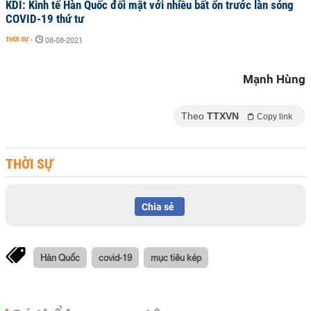
KDI: Kinh tế Hàn Quốc đối mặt với nhiều bất ổn trước làn sóng
COVID-19 thứ tư
THỜI SỰ
-
08-08-2021
Mạnh Hùng
Theo
TTXVN
Copy link
THỜI SỰ
Chia sẻ
Hàn Quốc
covid-19
mục tiêu kép