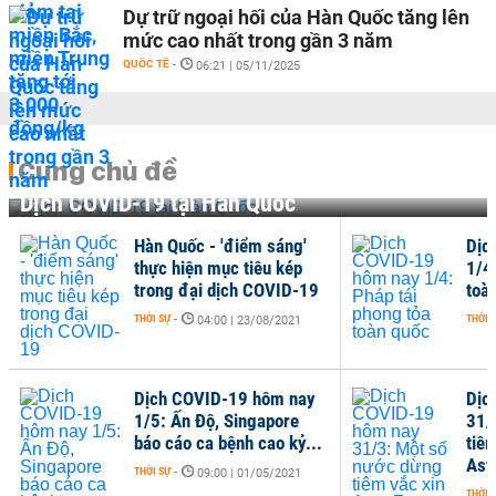
Dự trữ ngoại hối của Hàn Quốc tăng lên
mức cao nhất trong gần 3 năm
QUỐC TẾ
-
06:21 | 05/11/2025
Cùng chủ đề
Dịch COVID-19 tại Hàn Quốc
Hàn Quốc - 'điểm sáng'
Dịc
thực hiện mục tiêu kép
1/4
trong đại dịch COVID-19
toà
THỜI SỰ
-
THỜI 
04:00 | 23/08/2021
Dịch COVID-19 hôm nay
Dịc
1/5: Ấn Độ, Singapore
31/
báo cáo ca bệnh cao kỷ...
tiê
Ast
THỜI SỰ
-
09:00 | 01/05/2021
THỜI 