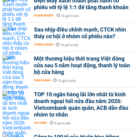
Điện Máy Xanh muốn phát hành cổ
phiếu với tỷ lệ 1:1 để tăng thanh khoản
DOANH NGHIỆP
-
16 giờ trước
Sau nhịp điều chỉnh mạnh, CTCK nhìn
thấy cơ hội ở nhóm cổ phiếu nào?
CHỨNG KHOÁN
-
16 giờ trước
Một thương hiệu thời trang Việt đóng
cửa sau 5 năm hoạt động, thanh lý toàn
bộ cửa hàng
KINH DOANH
-
15 giờ trước
TOP 10 ngân hàng lãi lớn nhất từ kinh
doanh ngoại hối nửa đầu năm 2026:
Vietcombank quán quân, ACB dẫn đầu
nhóm tư nhân
TÀI CHÍNH
-
9 giờ trước
Công ty 100 tỷ của Huấn Hoa Hồng