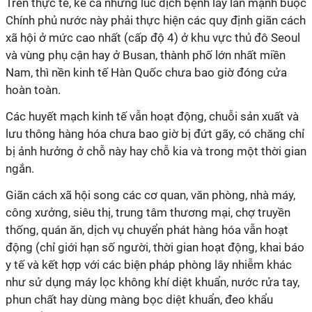
Trên thực tế, kể cả những lúc dịch bệnh lây lan mạnh buộc
Chính phủ nước này phải thực hiện các quy định giãn cách
xã hội ở mức cao nhất (cấp độ 4) ở khu vực thủ đô Seoul
và vùng phụ cận hay ở Busan, thành phố lớn nhất miền
Nam, thì nền kinh tế Hàn Quốc chưa bao giờ đóng cửa
hoàn toàn.
Các huyết mạch kinh tế vẫn hoạt động, chuỗi sản xuất và
lưu thông hàng hóa chưa bao giờ bị đứt gãy, có chăng chỉ
bị ảnh hưởng ở chỗ này hay chỗ kia và trong một thời gian
ngắn.
Giãn cách xã hội song các cơ quan, văn phòng, nhà máy,
công xưởng, siêu thị, trung tâm thương mại, chợ truyền
thống, quán ăn, dịch vụ chuyển phát hàng hóa vẫn hoạt
động (chỉ giới hạn số người, thời gian hoạt động, khai báo
y tế và kết hợp với các biện pháp phòng lây nhiễm khác
như sử dụng máy lọc không khí diệt khuẩn, nước rửa tay,
phun chất hay dùng màng bọc diệt khuẩn, đeo khẩu