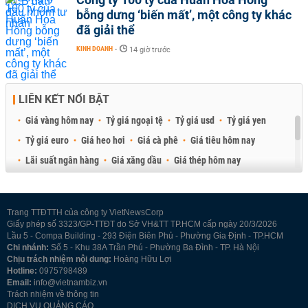
bỗng dưng ‘biến mất’, một công ty khác
đã giải thể
KINH DOANH
-
14 giờ trước
LIÊN KẾT NỔI BẬT
Giá vàng hôm nay
Tỷ giá ngoại tệ
Tỷ giá usd
Tỷ giá yen
Tỷ giá euro
Giá heo hơi
Giá cà phê
Giá tiêu hôm nay
Lãi suất ngân hàng
Giá xăng dầu
Giá thép hôm nay
Giá sầu riêng
Giá thịt heo
Giá gạo
Giá cao su
Best Retail Brokers
Diễn đàn đầu tư Việt Nam 2026
Trang TTĐTTH của công ty VietNewsCorp
Giấy phép số 3323/GP-TTĐT do Sở VH&TT TP.HCM cấp ngày 20/3/2026
Lầu 5 - Compa Building - 293 Điện Biên Phủ - Phường Gia Định - TP.HCM
Chi nhánh:
Số 5 - Khu 38A Trần Phú - Phường Ba Đình - TP. Hà Nội
Chịu trách nhiệm nội dung:
Hoàng Hữu Lợi
Hotline:
0975798489
Email:
info@vietnambiz.vn
Trách nhiệm về thông tin
DỊCH VỤ QUẢNG CÁO