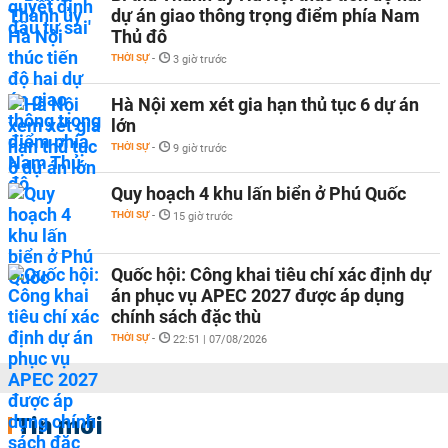
dự án giao thông trọng điểm phía Nam
Thủ đô
THỜI SỰ
-
3 giờ trước
Hà Nội xem xét gia hạn thủ tục 6 dự án
lớn
THỜI SỰ
-
9 giờ trước
Quy hoạch 4 khu lấn biển ở Phú Quốc
THỜI SỰ
-
15 giờ trước
Quốc hội: Công khai tiêu chí xác định dự
án phục vụ APEC 2027 được áp dụng
chính sách đặc thù
THỜI SỰ
-
22:51 | 07/08/2026
Tin mới