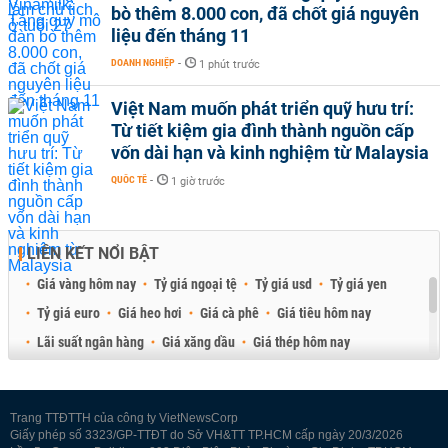
bò thêm 8.000 con, đã chốt giá nguyên
liệu đến tháng 11
DOANH NGHIỆP
-
1 phút trước
Việt Nam muốn phát triển quỹ hưu trí:
Từ tiết kiệm gia đình thành nguồn cấp
vốn dài hạn và kinh nghiệm từ Malaysia
QUỐC TẾ
-
1 giờ trước
LIÊN KẾT NỔI BẬT
Giá vàng hôm nay
Tỷ giá ngoại tệ
Tỷ giá usd
Tỷ giá yen
Tỷ giá euro
Giá heo hơi
Giá cà phê
Giá tiêu hôm nay
Lãi suất ngân hàng
Giá xăng dầu
Giá thép hôm nay
Giá sầu riêng
Giá thịt heo
Giá gạo
Giá cao su
Best Retail Brokers
Diễn đàn đầu tư Việt Nam 2026
Trang TTĐTTH của công ty VietNewsCorp
Giấy phép số 3323/GP-TTĐT do Sở VH&TT TP.HCM cấp ngày 20/3/2026