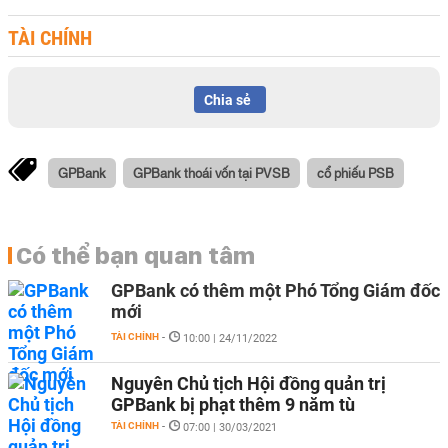
TÀI CHÍNH
Chia sẻ
GPBank
GPBank thoái vốn tại PVSB
cổ phiếu PSB
Có thể bạn quan tâm
GPBank có thêm một Phó Tổng Giám đốc
mới
TÀI CHÍNH
-
10:00 | 24/11/2022
Nguyên Chủ tịch Hội đồng quản trị
GPBank bị phạt thêm 9 năm tù
TÀI CHÍNH
-
07:00 | 30/03/2021