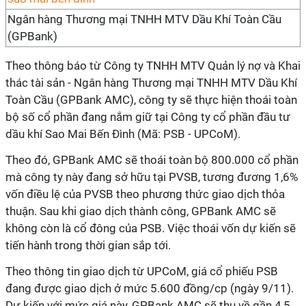
Ngân hàng Thương mại TNHH MTV Dầu Khí Toàn Cầu
(GPBank)
Theo thông báo từ Công ty TNHH MTV Quản lý nợ và Khai
thác tài sản - Ngân hàng Thương mại TNHH MTV Dầu Khí
Toàn Cầu (GPBank AMC), công ty sẽ thực hiện thoái toàn
bộ số cổ phần đang nắm giữ tại Công ty cổ phần đầu tư
dầu khí Sao Mai Bến Đình (Mã: PSB - UPCoM).
Theo đó, GPBank AMC sẽ thoái toàn bộ 800.000 cổ phần
mà công ty này đang sở hữu tại PVSB, tương đương 1,6%
vốn điều lệ của PVSB theo phương thức giao dịch thỏa
thuận. Sau khi giao dịch thành công, GPBank AMC sẽ
không còn là cổ đông của PSB. Việc thoái vốn dự kiến sẽ
tiến hành trong thời gian sắp tới.
Theo thông tin giao dịch từ UPCoM, giá cổ phiếu PSB
đang được giao dịch ở mức 5.600 đồng/cp (ngày 9/11).
Dự kiến với mức giá này, GPBank AMC sẽ thu về gần 4,5