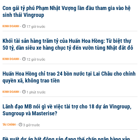
Con gái tỷ phú Phạm Nhật Vượng lần đầu tham gia vào hệ
sinh thái Vingroup
KINH DOANH
-
17 giờ trước
Khối tài sản hàng trăm tỷ của Huấn Hoa Hồng: Từ biệt thự
50 tỷ, dàn siêu xe hàng chục tỷ đến vườn tùng Nhật đắt đỏ
KINH DOANH
-
12 giờ trước
Huấn Hoa Hồng chỉ trao 24 bồn nước tại Lai Châu cho chính
quyền xã, không trao tiền
KINH DOANH
-
1 phút trước
Lãnh đạo MB nói gì về việc tài trợ cho 18 dự án Vingroup,
Sungroup và Masterise?
TÀI CHÍNH
-
3 giờ trước
Đề xuất dự án bất động sản đang thế chấp ngân hàng vẫn