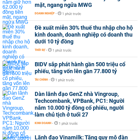
mặt, ngang ngửa MWG
DOANH NGHIỆP
-
1 phút trước
Đề xuất miễn 30% thuế thu nhập cho hộ
kinh doanh, doanh nghiệp có doanh thu
dưới 10 tỷ đồng
THỜI SỰ
-
1 phút trước
BIDV sắp phát hành gần 500 triệu cổ
phiếu, tăng vốn lên gần 77.800 tỷ
TÀI CHÍNH
-
1 phút trước
Dàn lãnh đạo GenZ nhà Vingroup,
Techcombank, VPBank, PC1: Người
nắm 10.000 tỷ đồng cổ phiếu, người
làm chủ tịch ở tuổi 27
KINH DOANH
-
1 phút trước
Lãnh đạo Vinamilk: Tăng quy mô đàn