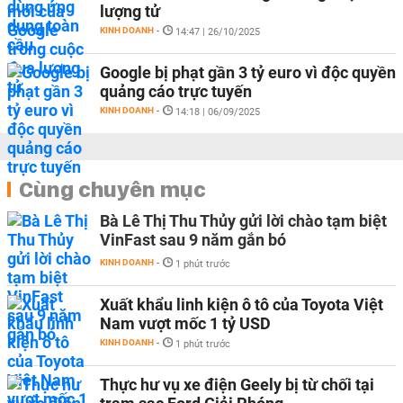
lượng tử
KINH DOANH
-
14:47 | 26/10/2025
Google bị phạt gần 3 tỷ euro vì độc quyền
quảng cáo trực tuyến
KINH DOANH
-
14:18 | 06/09/2025
Cùng chuyên mục
Bà Lê Thị Thu Thủy gửi lời chào tạm biệt
VinFast sau 9 năm gắn bó
KINH DOANH
-
1 phút trước
Xuất khẩu linh kiện ô tô của Toyota Việt
Nam vượt mốc 1 tỷ USD
KINH DOANH
-
1 phút trước
Thực hư vụ xe điện Geely bị từ chối tại