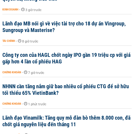
KINH DOANH
-
3 giờ trước
Lãnh đạo MB nói gì về việc tài trợ cho 18 dự án Vingroup,
Sungroup và Masterise?
TÀI CHÍNH
-
8 giờ trước
Công ty con của HAGL chốt ngày IPO gần 19 triệu cp với giá
gấp hơn 4 lần cổ phiếu HAG
CHỨNG KHOÁN
-
7 giờ trước
NHNN cần tăng nắm giữ bao nhiêu cổ phiếu CTG để sở hữu
tối thiểu 65% VietinBank?
CHỨNG KHOÁN
-
1 phút trước
Lãnh đạo Vinamilk: Tăng quy mô đàn bò thêm 8.000 con, đã
chốt giá nguyên liệu đến tháng 11