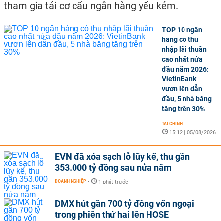
tham gia tái cơ cấu ngân hàng yếu kém.
TOP 10 ngân
hàng có thu
nhập lãi thuần
cao nhất nửa
đầu năm 2026:
VietinBank
vươn lên dẫn
đầu, 5 nhà băng
tăng trên 30%
TÀI CHÍNH
-
15:12 | 05/08/2026
EVN đã xóa sạch lỗ lũy kế, thu gần
353.000 tỷ đồng sau nửa năm
DOANH NGHIỆP
-
1 phút trước
DMX hút gần 700 tỷ đồng vốn ngoại
trong phiên thứ hai lên HOSE