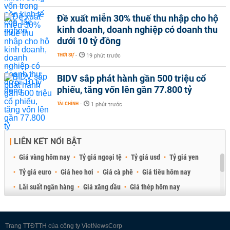
Đề xuất miễn 30% thuế thu nhập cho hộ
kinh doanh, doanh nghiệp có doanh thu
dưới 10 tỷ đồng
THỜI SỰ
-
19 phút trước
BIDV sắp phát hành gần 500 triệu cổ
phiếu, tăng vốn lên gần 77.800 tỷ
TÀI CHÍNH
-
1 phút trước
LIÊN KẾT NỔI BẬT
Giá vàng hôm nay
Tỷ giá ngoại tệ
Tỷ giá usd
Tỷ giá yen
Tỷ giá euro
Giá heo hơi
Giá cà phê
Giá tiêu hôm nay
Lãi suất ngân hàng
Giá xăng dầu
Giá thép hôm nay
Giá sầu riêng
Giá thịt heo
Giá gạo
Giá cao su
Best Retail Brokers
Diễn đàn đầu tư Việt Nam 2026
Trang TTĐTTH của công ty VietNewsCorp