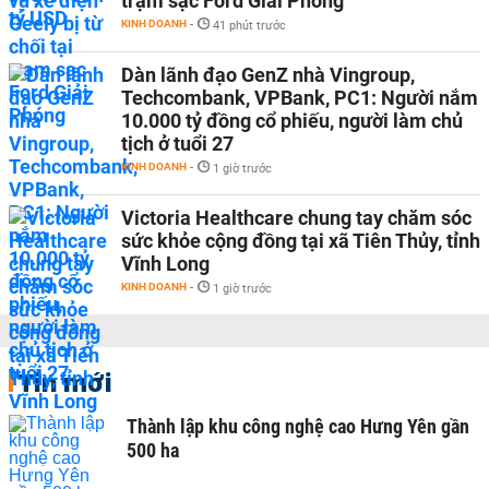
trạm sạc Ford Giải Phóng
KINH DOANH
-
41 phút trước
Dàn lãnh đạo GenZ nhà Vingroup,
Techcombank, VPBank, PC1: Người nắm
10.000 tỷ đồng cổ phiếu, người làm chủ
tịch ở tuổi 27
KINH DOANH
-
1 giờ trước
Victoria Healthcare chung tay chăm sóc
sức khỏe cộng đồng tại xã Tiên Thủy, tỉnh
Vĩnh Long
KINH DOANH
-
1 giờ trước
Tin mới
Thành lập khu công nghệ cao Hưng Yên gần
500 ha