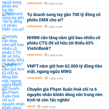
CHỨNG KHOÁN
-
1 phút trước
Tự doanh sang tay gần 700 tỷ đồng cổ
phiếu DMX cho ai?
CHỨNG KHOÁN
-
1 phút trước
NHNN cần tăng nắm giữ bao nhiêu cổ
phiếu CTG để sở hữu tối thiểu 65%
VietinBank?
CHỨNG KHOÁN
-
1 phút trước
VNPT nắm giữ hơn 62.000 tỷ đồng tiền
mặt, ngang ngửa MWG
DOANH NGHIỆP
-
1 phút trước
Chuyên gia Phạm Xuân Hoè chỉ ra 6
nguyên nhân khiến dòng vốn trong nền
kinh tế còn 'tắc nghẽn'
THỜI SỰ
-
1 phút trước