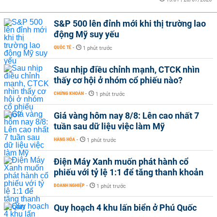
S&P 500 lên đỉnh mới khi thị trường lao
động Mỹ suy yếu
QUỐC TẾ
-
1 phút trước
Sau nhịp điều chỉnh mạnh, CTCK nhìn
thấy cơ hội ở nhóm cổ phiếu nào?
CHỨNG KHOÁN
-
1 phút trước
Giá vàng hôm nay 8/8: Lên cao nhất 7
tuần sau dữ liệu việc làm Mỹ
HÀNG HÓA
-
1 phút trước
Điện Máy Xanh muốn phát hành cổ
phiếu với tỷ lệ 1:1 để tăng thanh khoản
DOANH NGHIỆP
-
1 phút trước
Quy hoạch 4 khu lấn biển ở Phú Quốc