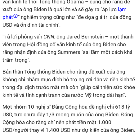
vấn kinh tế thời Tổng thống Obama – cũng cho rằng đề
xuất của ông Biden là quá lớn và sẽ gây ra "áp lực
lạm
phát
" nghiêm trọng cũng như "đe dọa giá trị của đồng
USD và ổn định tài chính".
Trả lời phỏng vấn
CNN
, ông Jared Bernstein – một thành
viên trong Hội đồng cố vấn kinh tế của ông Biden cho
rằng nhận định của ông Summers "sai lầm một cách khá
trầm trọng".
Bản thân Tổng thống Biden cho rằng đề xuất của ông
không chỉ nhằm mục đích hỗ trợ người dân và nền kinh tế
trong đại dịch trước mắt mà còn "giúp cải thiện sức khỏe
kinh tế và tính cạnh tranh của nước Mỹ trong dài hạn".
Một nhóm 10 nghị sĩ Đảng Cộng hòa đề nghị chi 618 tỷ
USD, tức chưa đầy 1/3 mong muốn của ông Biden. Đảng
Cộng hòa cho rằng chỉ nên phát tiền mặt 1.000
USD/người thay vì 1.400 USD như dự kiến của ông Biden.