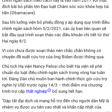
chỉnh ngân sách theo cách này là vào năm 2017 với mục
đích bãi bỏ phần lớn Đạo luật Chăm sóc sức khỏe hợp túi
tiền (Obamacare).
Sau khi lưỡng viện bỏ phiếu đồng ý áp dụng quy trình điều
chỉnh ngân sách hôm 5/2/2021, các ủy ban liên quan sẽ
bắt đầu quá trình soạn thảo các điều khoản chi tiết từ thứ
Hai ngày 8/2.
Vì còn chưa được soạn thảo nên chắc chắn không có
chuyện đề xuất cứu trợ của ông Biden được thông qua.
Chủ tịch Hạ viện Nancy Pelosi cho biết Hạ viện sẽ phê
chuẩn dự luật điều chỉnh ngân sách trong vòng hai tuần
tới. Đảng Dân chủ muốn ban hành chính thức gói cứu trợ
nghìn tỷ USD trước ngày 14/3 – thời điểm mà chương
trình trợ cấp
thất nghiệp
bổ sung hết hạn.
"Dập tắt đại dịch và mang hỗ trợ đến cho người dân Mỹ là
nhiệm vụ được ưu tiên cao nhất và khẩn cấp nhất của