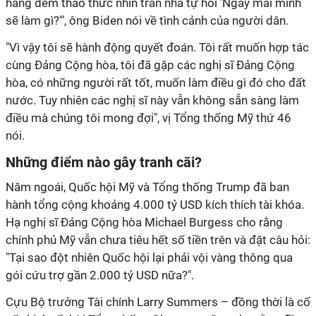
hàng đêm thao thức nhìn trần nhà tự hỏi 'Ngày mai mình
sẽ làm gì?'", ông Biden nói về tình cảnh của người dân.
"Vì vậy tôi sẽ hành động quyết đoán. Tôi rất muốn hợp tác
cùng Đảng Cộng hòa, tôi đã gặp các nghị sĩ Đảng Cộng
hòa, có những người rất tốt, muốn làm điều gì đó cho đất
nước. Tuy nhiên các nghị sĩ này vẫn không sẵn sàng làm
điều mà chúng tôi mong đợi", vị Tổng thống Mỹ thứ 46
nói.
Những điểm nào gây tranh cãi?
Năm ngoái, Quốc hội Mỹ và Tổng thống Trump đã ban
hành tổng cộng khoảng 4.000 tỷ USD kích thích tài khóa.
Hạ nghị sĩ Đảng Cộng hòa Michael Burgess cho rằng
chính phủ Mỹ vẫn chưa tiêu hết số tiền trên và đặt câu hỏi:
"Tại sao đột nhiên Quốc hội lại phải vội vàng thông qua
gói cứu trợ gần 2.000 tỷ USD nữa?".
Cựu Bộ trưởng Tài chính Larry Summers – đồng thời là cố