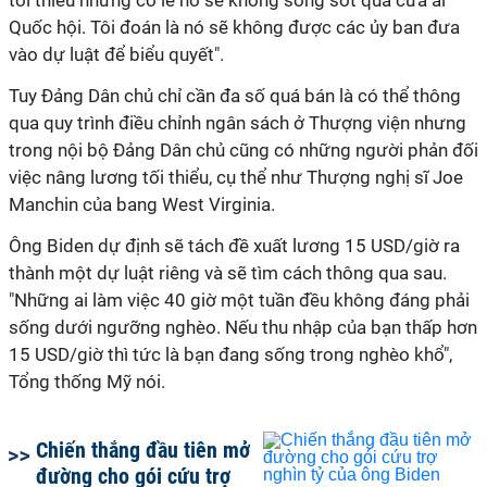
tối thiểu nhưng có lẽ nó sẽ không sống sót qua cửa ải
Quốc hội. Tôi đoán là nó sẽ không được các ủy ban đưa
vào dự luật để biểu quyết".
Tuy Đảng Dân chủ chỉ cần đa số quá bán là có thể thông
qua quy trình điều chỉnh ngân sách ở Thượng viện nhưng
trong nội bộ Đảng Dân chủ cũng có những người phản đối
việc nâng lương tối thiểu, cụ thể như Thượng nghị sĩ Joe
Manchin của bang West Virginia.
Ông Biden dự định sẽ tách đề xuất lương 15 USD/giờ ra
thành một dự luật riêng và sẽ tìm cách thông qua sau.
"Những ai làm việc 40 giờ một tuần đều không đáng phải
sống dưới ngưỡng nghèo. Nếu thu nhập của bạn thấp hơn
15 USD/giờ thì tức là bạn đang sống trong nghèo khổ",
Tổng thống Mỹ nói.
Chiến thắng đầu tiên mở
đường cho gói cứu trợ