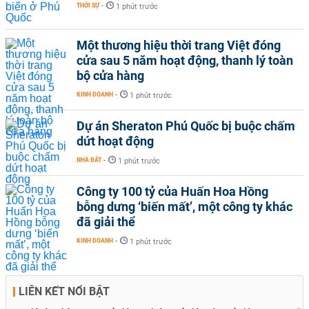
THỜI SỰ
-
1 phút trước
Một thương hiệu thời trang Việt đóng
cửa sau 5 năm hoạt động, thanh lý toàn
bộ cửa hàng
KINH DOANH
-
1 phút trước
Dự án Sheraton Phú Quốc bị buộc chấm
dứt hoạt động
NHÀ ĐẤT
-
1 phút trước
Công ty 100 tỷ của Huấn Hoa Hồng
bỗng dưng ‘biến mất’, một công ty khác
đã giải thể
KINH DOANH
-
1 phút trước
LIÊN KẾT NỔI BẬT