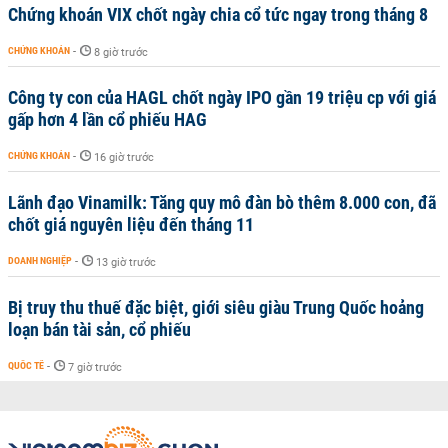
Chứng khoán VIX chốt ngày chia cổ tức ngay trong tháng 8
CHỨNG KHOÁN
-
8 giờ trước
Công ty con của HAGL chốt ngày IPO gần 19 triệu cp với giá
gấp hơn 4 lần cổ phiếu HAG
CHỨNG KHOÁN
-
16 giờ trước
Lãnh đạo Vinamilk: Tăng quy mô đàn bò thêm 8.000 con, đã
chốt giá nguyên liệu đến tháng 11
DOANH NGHIỆP
-
13 giờ trước
Bị truy thu thuế đặc biệt, giới siêu giàu Trung Quốc hoảng
loạn bán tài sản, cổ phiếu
QUỐC TẾ
-
7 giờ trước