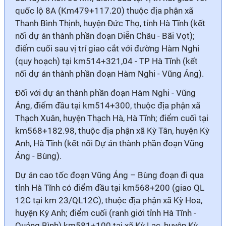
quốc lộ 8A (Km479+117.20) thuộc địa phận xã
Thanh Bình Thịnh, huyện Đức Thọ, tỉnh Hà Tĩnh (kết
nối dự án thành phần đoạn Diễn Châu - Bãi Vọt);
điểm cuối sau vị trí giao cắt với đường Hàm Nghi
(quy hoạch) tại km514+321,04 - TP Hà Tĩnh (kết
nối dự án thành phần đoạn Hàm Nghi - Vũng Áng).
Đối với dự án thành phần đoạn Hàm Nghi - Vũng
Áng, điểm đầu tại km514+300, thuộc địa phận xã
Thạch Xuân, huyện Thạch Hà, Hà Tĩnh; điểm cuối tại
km568+182.98, thuộc địa phận xã Kỳ Tân, huyện Kỳ
Anh, Hà Tĩnh (kết nối Dự án thành phần đoạn Vũng
Áng - Bùng).
Dự án cao tốc đoạn Vũng Áng – Bùng đoạn đi qua
tỉnh Hà Tĩnh có điểm đầu tại km568+200 (giao QL
12C tại km 23/QL12C), thuộc địa phận xã Kỳ Hoa,
huyện Kỳ Anh; điểm cuối (ranh giới tỉnh Hà Tĩnh -
Quảng Bình) km581+100 tại xã Kỳ Lạc, huyện Kỳ