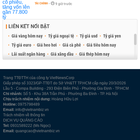
TÀI CHÍNH
-
9 giờ trước
LIÊN KẾT NỔI BẬT
Giá vàng hôm nay
Tỷ giá ngoại tệ
Tỷ giá usd
Tỷ giá yen
Tỷ giá euro
Giá heo hơi
Giá cà phê
Giá tiêu hôm nay
Lãi suất ngân hàng
Giá xăng dầu
Giá thép hôm nay
Giá sầu riêng
Giá thịt heo
Giá gạo
Giá cao su
Best Retail Brokers
Diễn đàn đầu tư Việt Nam 2026
Trang TTĐTTH của công ty VietNewsCorp
Giấy phép số 3323/GP-TTĐT do Sở VH&TT TP.HCM cấp ngày 20/3/2026
Lầu 5 - Compa Building - 293 Điện Biên Phủ - Phường Gia Định - TP.HCM
Chi nhánh:
Số 5 - Khu 38A Trần Phú - Phường Ba Đình - TP. Hà Nội
Chịu trách nhiệm nội dung:
Hoàng Hữu Lợi
Hotline:
0975798489
Email:
info@vietnambiz.vn
Trách nhiệm về thông tin
DỊCH VỤ QUẢNG CÁO
Tel:
0931589222 (Ms Ngọc)
Email:
quangcao@vietnambiz.vn