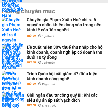
Cùng chuyên mục
Chuyên gia Phạm Xuân Hoè chỉ ra 6
nguyên nhân khiến dòng vốn trong nền
kinh tế còn 'tắc nghẽn'
THỜI SỰ
-
8 giờ trước
Đề xuất miễn 30% thuế thu nhập cho hộ
kinh doanh, doanh nghiệp có doanh thu
dưới 10 tỷ đồng
THỜI SỰ
-
9 giờ trước
Trình Quốc hội cắt giảm 47 điều kiện
kinh doanh công nghệ
THỜI SỰ
-
13 giờ trước
Giải ngân đầu tư công quý III: Khi các
siêu dự án áp sát 'vạch đích'
THỜI SỰ
-
17 giờ trước