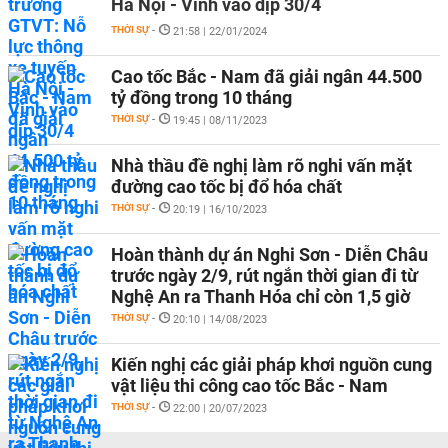
Hà Nội - Vinh vào dịp 30/4
THỜI SỰ
-
21:58 | 22/01/2024
Cao tốc Bắc - Nam đã giải ngân 44.500
tỷ đồng trong 10 tháng
THỜI SỰ
-
19:45 | 08/11/2023
Nhà thầu đề nghị làm rõ nghi vấn mặt
đường cao tốc bị đổ hóa chất
THỜI SỰ
-
20:19 | 16/10/2023
Hoàn thành dự án Nghi Sơn - Diễn Châu
trước ngày 2/9, rút ngắn thời gian đi từ
Nghệ An ra Thanh Hóa chỉ còn 1,5 giờ
THỜI SỰ
-
20:10 | 14/08/2023
Kiến nghị các giải pháp khơi nguồn cung
vật liệu thi công cao tốc Bắc - Nam
THỜI SỰ
-
22:00 | 20/07/2023