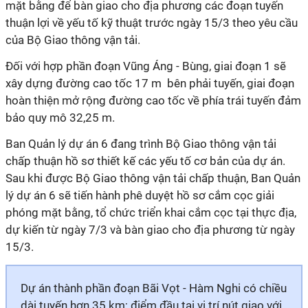
mặt bằng
để bàn giao cho địa phương các đoạn tuyến
thuận lợi về yếu tố kỹ thuật trước ngày 15/3 theo yêu cầu
của Bộ
Giao thông vận tải
.
Đối với hợp phần đoạn Vũng Áng - Bùng, giai đoạn 1 sẽ
xây dựng đường cao tốc 17 m bên phải tuyến, giai đoạn
hoàn thiện mở rộng đường cao tốc về phía trái tuyến đảm
bảo quy mô 32,25 m.
Ban
Quản lý dự án
6 đang trình Bộ
Giao thông vận tải
chấp thuận hồ sơ thiết kế các yếu tố cơ bản của dự án.
Sau khi được Bộ
Giao thông vận tải
chấp thuận, Ban
Quản
lý dự án
6 sẽ tiến hành phê duyệt hồ sơ cắm cọc
giải
phóng mặt bằng
, tổ chức triển khai cắm cọc tại thực địa,
dự kiến từ ngày 7/3 và bàn giao cho địa phương từ ngày
15/3.
Dự án thành phần đoạn Bãi Vọt - Hàm Nghi có chiều
dài tuyến hơn 35 km; điểm đầu tại vị trí nút giao với