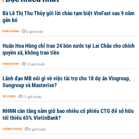
Bà Lê Thị Thu Thủy gửi lời chào tạm biệt VinFast sau 9 năm
gắn bó
KINH DOANH
-
6 giờ trước
Huấn Hoa Hồng chỉ trao 24 bồn nước tại Lai Châu cho chính
quyền xã, không trao tiền
KINH DOANH
-
12 giờ trước
Lãnh đạo MB nói gì về việc tài trợ cho 18 dự án Vingroup,
Sungroup và Masterise?
TÀI CHÍNH
-
17 giờ trước
NHNN cần tăng nắm giữ bao nhiêu cổ phiếu CTG để sở hữu
tối thiểu 65% VietinBank?
CHỨNG KHOÁN
-
8 giờ trước