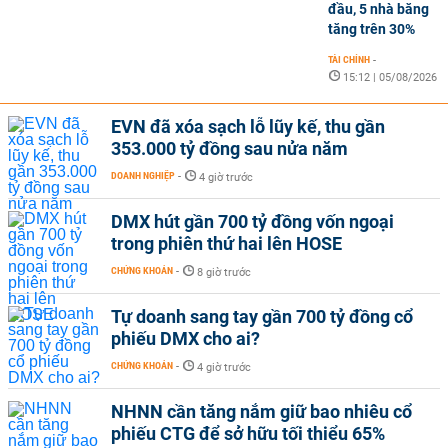
đầu, 5 nhà băng
tăng trên 30%
TÀI CHÍNH
-
15:12 | 05/08/2026
EVN đã xóa sạch lỗ lũy kế, thu gần
353.000 tỷ đồng sau nửa năm
DOANH NGHIỆP
-
4 giờ trước
DMX hút gần 700 tỷ đồng vốn ngoại
trong phiên thứ hai lên HOSE
CHỨNG KHOÁN
-
8 giờ trước
Tự doanh sang tay gần 700 tỷ đồng cổ
phiếu DMX cho ai?
CHỨNG KHOÁN
-
4 giờ trước
NHNN cần tăng nắm giữ bao nhiêu cổ
phiếu CTG để sở hữu tối thiểu 65%