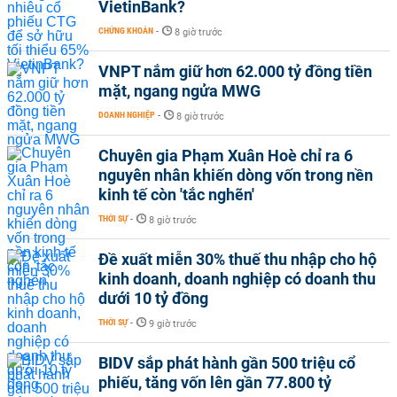
VietinBank?
CHỨNG KHOÁN
-
8 giờ trước
VNPT nắm giữ hơn 62.000 tỷ đồng tiền
mặt, ngang ngửa MWG
DOANH NGHIỆP
-
8 giờ trước
Chuyên gia Phạm Xuân Hoè chỉ ra 6
nguyên nhân khiến dòng vốn trong nền
kinh tế còn 'tắc nghẽn'
THỜI SỰ
-
8 giờ trước
Đề xuất miễn 30% thuế thu nhập cho hộ
kinh doanh, doanh nghiệp có doanh thu
dưới 10 tỷ đồng
THỜI SỰ
-
9 giờ trước
BIDV sắp phát hành gần 500 triệu cổ
phiếu, tăng vốn lên gần 77.800 tỷ