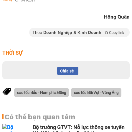
-
15-11-2021
Hồng Quân
Theo
Doanh Nghiệp & Kinh Doanh
Copy link
THỜI SỰ
Chia sẻ
cao tốc Bắc - Nam phía Đông
cao tốc Bãi Vọt - Vũng Áng
Có thể bạn quan tâm
Bộ trưởng GTVT: Nỗ lực thông xe tuyến