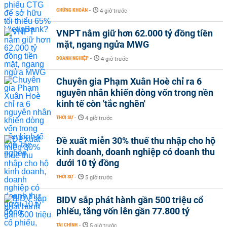
CHỨNG KHOÁN
-
4 giờ trước
VNPT nắm giữ hơn 62.000 tỷ đồng tiền
mặt, ngang ngửa MWG
DOANH NGHIỆP
-
4 giờ trước
Chuyên gia Phạm Xuân Hoè chỉ ra 6
nguyên nhân khiến dòng vốn trong nền
kinh tế còn 'tắc nghẽn'
THỜI SỰ
-
4 giờ trước
Đề xuất miễn 30% thuế thu nhập cho hộ
kinh doanh, doanh nghiệp có doanh thu
dưới 10 tỷ đồng
THỜI SỰ
-
5 giờ trước
BIDV sắp phát hành gần 500 triệu cổ
phiếu, tăng vốn lên gần 77.800 tỷ
TÀI CHÍNH
-
5 giờ trước