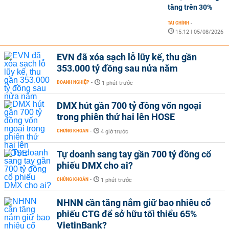
tăng trên 30%
TÀI CHÍNH
-
15:12 | 05/08/2026
EVN đã xóa sạch lỗ lũy kế, thu gần
353.000 tỷ đồng sau nửa năm
DOANH NGHIỆP
-
1 phút trước
DMX hút gần 700 tỷ đồng vốn ngoại
trong phiên thứ hai lên HOSE
CHỨNG KHOÁN
-
4 giờ trước
Tự doanh sang tay gần 700 tỷ đồng cổ
phiếu DMX cho ai?
CHỨNG KHOÁN
-
1 phút trước
NHNN cần tăng nắm giữ bao nhiêu cổ
phiếu CTG để sở hữu tối thiểu 65%
VietinBank?