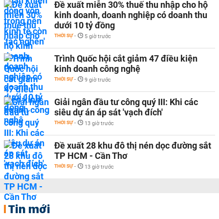
Đề xuất miễn 30% thuế thu nhập cho hộ
kinh doanh, doanh nghiệp có doanh thu
dưới 10 tỷ đồng
THỜI SỰ
-
5 giờ trước
Trình Quốc hội cắt giảm 47 điều kiện
kinh doanh công nghệ
THỜI SỰ
-
9 giờ trước
Giải ngân đầu tư công quý III: Khi các
siêu dự án áp sát 'vạch đích'
THỜI SỰ
-
13 giờ trước
Đề xuất 28 khu đô thị nén dọc đường sắt
TP HCM - Cần Thơ
THỜI SỰ
-
13 giờ trước
Tin mới