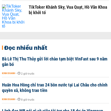
TikToker Khánh Sky, Vua Quạt, Hồ Văn Khoa
bị khởi tố
Đọc nhiều nhất
Bà Lê Thị Thu Thủy gửi lời chào tạm biệt VinFast sau 9 năm
gắn bó
KINH DOANH
-
2 giờ trước
Huấn Hoa Hồng chỉ trao 24 bồn nước tại Lai Châu cho chính
quyền xã, không trao tiền
KINH DOANH
-
8 giờ trước
Lãnh đạo MB nói gì về việc tài trợ cho 18 dự án Vingroup,