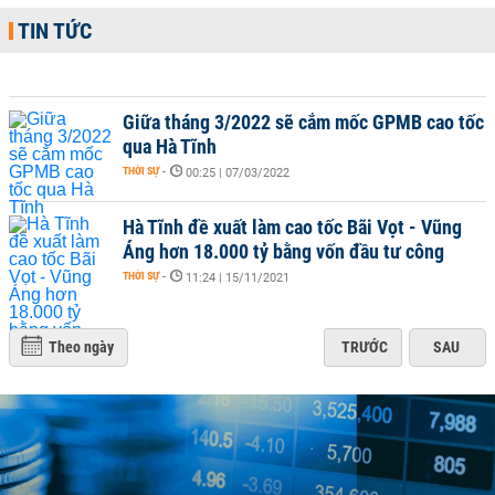
TIN TỨC
Giữa tháng 3/2022 sẽ cắm mốc GPMB cao tốc
qua Hà Tĩnh
THỜI SỰ
-
00:25 | 07/03/2022
Hà Tĩnh đề xuất làm cao tốc Bãi Vọt - Vũng
Áng hơn 18.000 tỷ bằng vốn đầu tư công
THỜI SỰ
-
11:24 | 15/11/2021
Theo ngày
TRƯỚC
SAU