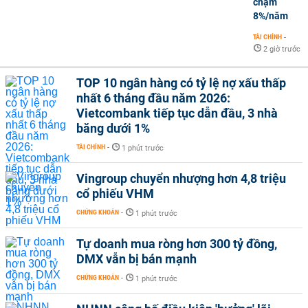
chạm
8%/năm
TÀI CHÍNH
-
2 giờ trước
TOP 10 ngân hàng có tỷ lệ nợ xấu thấp
nhất 6 tháng đầu năm 2026:
Vietcombank tiếp tục dẫn đầu, 3 nhà
băng dưới 1%
TÀI CHÍNH
-
1 phút trước
Vingroup chuyển nhượng hơn 4,8 triệu
cổ phiếu VHM
CHỨNG KHOÁN
-
1 phút trước
Tự doanh mua ròng hơn 300 tỷ đồng,
DMX vẫn bị bán mạnh
CHỨNG KHOÁN
-
1 phút trước