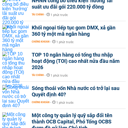
NHNN công bố điều kiện 'hưởng' lãi
suất ưu đãi gói 220.000 tỷ đồng
TÀI CHÍNH
-
1 phút trước
Khối ngoại tiếp tục gom DMX, xả gần
360 tỷ một mã ngân hàng
CHỨNG KHOÁN
-
1 phút trước
TOP 10 ngân hàng có tổng thu nhập
hoạt động (TOI) cao nhất nửa đầu năm
2026
TÀI CHÍNH
-
1 phút trước
Sóng thoái vốn Nhà nước có trở lại sau
Quyết định 40?
CHỨNG KHOÁN
-
1 phút trước
Một công ty quản lý quỹ sắp đổi tên
thành OCB Capital, Phó Tổng OCBS
được đề cử làm Chủ tịch