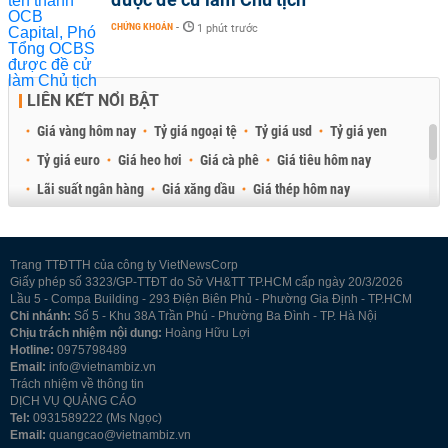
CHỨNG KHOÁN
-
1 phút trước
LIÊN KẾT NỔI BẬT
Giá vàng hôm nay
Tỷ giá ngoại tệ
Tỷ giá usd
Tỷ giá yen
Tỷ giá euro
Giá heo hơi
Giá cà phê
Giá tiêu hôm nay
Lãi suất ngân hàng
Giá xăng dầu
Giá thép hôm nay
Giá sầu riêng
Giá thịt heo
Giá gạo
Giá cao su
Best Retail Brokers
Diễn đàn đầu tư Việt Nam 2026
Trang TTĐTTH của công ty VietNewsCorp
Giấy phép số 3323/GP-TTĐT do Sở VH&TT TP.HCM cấp ngày 20/3/2026
Lầu 5 - Compa Building - 293 Điện Biên Phủ - Phường Gia Định - TP.HCM
Chi nhánh:
Số 5 - Khu 38A Trần Phú - Phường Ba Đình - TP. Hà Nội
Chịu trách nhiệm nội dung:
Hoàng Hữu Lợi
Hotline:
0975798489
Email:
info@vietnambiz.vn
Trách nhiệm về thông tin
DỊCH VỤ QUẢNG CÁO
Tel:
0931589222 (Ms Ngọc)
Email:
quangcao@vietnambiz.vn