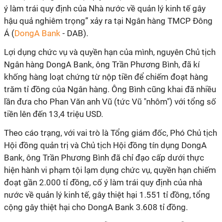
ý làm trái quy định của Nhà nước về quản lý kinh tế gây
hậu quả nghiêm trọng” xảy ra tại Ngân hàng TMCP Đông
Á (
DongA Bank
- DAB).
Lợi dụng chức vụ và quyền hạn của mình, nguyên Chủ tịch
Ngân hàng DongA Bank, ông Trần Phương Bình, đã kí
khống hàng loạt chứng từ nộp tiền để chiếm đoạt hàng
trăm tỉ đồng của Ngân hàng. Ông Bình cũng khai đã nhiều
lần đưa cho Phan Văn anh Vũ (tức Vũ "nhôm") với tổng số
tiền lên đến 13,4 triệu USD.
Theo cáo trạng, với vai trò là Tổng giám đốc, Phó Chủ tịch
Hội đồng quản trị và Chủ tịch Hội đồng tín dụng DongA
Bank, ông Trần Phương Bình đã chỉ đạo cấp dưới thực
hiện hành vi phạm tội lạm dụng chức vụ, quyền hạn chiếm
đoạt gần 2.000 tỉ đồng, cố ý làm trái quy định của nhà
nước về quản lý kinh tế, gây thiệt hại 1.551 tỉ đồng, tổng
cộng gây thiệt hại cho DongA Bank 3.608 tỉ đồng.