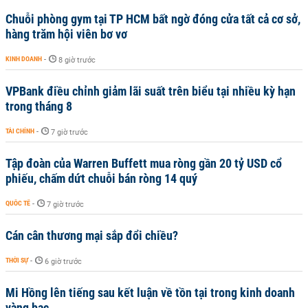
Chuỗi phòng gym tại TP HCM bất ngờ đóng cửa tất cả cơ sở,
hàng trăm hội viên bơ vơ
KINH DOANH
-
8 giờ trước
VPBank điều chỉnh giảm lãi suất trên biểu tại nhiều kỳ hạn
trong tháng 8
TÀI CHÍNH
-
7 giờ trước
Tập đoàn của Warren Buffett mua ròng gần 20 tỷ USD cổ
phiếu, chấm dứt chuỗi bán ròng 14 quý
QUỐC TẾ
-
7 giờ trước
Cán cân thương mại sắp đổi chiều?
THỜI SỰ
-
6 giờ trước
Mi Hồng lên tiếng sau kết luận về tồn tại trong kinh doanh
vàng bạc