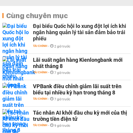
Cùng chuyên mục
Đại biểu Quốc hội lo xung đột lợi ích khi
ngân hàng quản lý tài sản đảm bảo trái
phiếu
TÀI CHÍNH
-
2 giờ trước
Lãi suất ngân hàng Kienlongbank mới
nhất tháng 8
TÀI CHÍNH
-
7 giờ trước
VPBank điều chỉnh giảm lãi suất trên
biểu tại nhiều kỳ hạn trong tháng 8
TÀI CHÍNH
-
7 giờ trước
Tác nhân AI khởi đầu chu kỳ mới của thị
trường tiền điện tử
TÀI CHÍNH
-
9 giờ trước