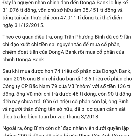
Đây là nguyên nhân chính dẫn đến DongA Bank lỗ lũy kế
31.076 tỉ đồng, vốn chủ sở hữu âm 25.451 tỉ đồng và
tổng tài sản thực chỉ còn 47.011 tỉ đồng tại thời điểm
ngày 31/12/2015.
Theo cơ quan điều tra, ông Trần Phương Bình đã có 9 lần
chỉ đạo xuất chi tiền sai nguyên tắc để mua cổ phần,
chiếm đoạt tiền của DongA Bank rồi mua cổ phần của
chính DongA Bank.
Sau khi mua được hơn 74 triệu cổ phần của DongA Bank,
năm 2015 ông Bình chỉ đạo bán đi 13,6 triệu cổ phần cho
Công ty CP Bắc Nam 79 của Vũ "nhôm" với số tiền 136 tỉ
đồng, ông Vũ mới chỉ trả được 46 tỉ đồng, còn 90 tỉ đồng
đến nay chưa trả. Gần 61 triệu cổ phần còn lại, ông Bình
và người thân đứng tên sở hữu, đã bị cơ quan cảnh sát
điều tra kê biên toàn bộ vào tháng 3/2018.
Ngoài ra, ông Bình còn chỉ đạo nhân viên dưới quyền lập
khống 200 tỉ đồng để giúp bị cáo Phan Văn Anh Vũ mua