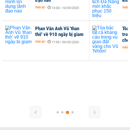
THỜI SỰ
-
THỜI 
15:00 | 10/05/2020
Phan Văn Anh Vũ 'than
Tòa
thở' về 910 ngày bị giam
tro
cho
THỜI SỰ
-
17:00 | 09/05/2020
THỜI 