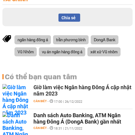
Chia sẻ
ngân hàng đông á
trần phương bình
DongA Bank
Vũ Nhôm
vụ án ngân hàng đông á
xét xử Vũ nhôm
Có thể bạn quan tâm
Giờ làm việc Ngân hàng Đông Á cập nhật
năm 2023
CẦN BIẾT
-
17:00 | 26/12/2022
Danh sách Auto Banking, ATM Ngân
hàng Đông Á (DongA Bank) gần nhất
CẦN BIẾT
-
18:31 | 21/11/2022