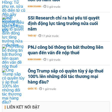
KINH DOANH
-
3 giờ trước
SSI Research chỉ ra hai yếu tố quyết
định động lực tăng trưởng nửa cuối
năm
THỜI SỰ
-
17 phút trước
PNJ công bố thông tin bất thường liên
quan đến vấn đề nộp thuế
KINH DOANH
-
1 giờ trước
Ông Trump sắp có quyền tùy ý áp thuế
100% lên những đối tác thương mại
hàng đầu?
QUỐC TẾ
-
1 giờ trước
LIÊN KẾT NỔI BẬT