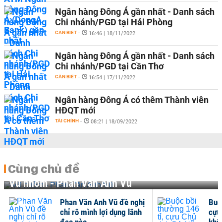
Ngân hàng Đông Á gần nhất - Danh sách
Chi nhánh/PGD tại Hải Phòng
CẦN BIẾT
-
16:46 | 18/11/2022
Ngân hàng Đông Á gần nhất - Danh sách
Chi nhánh/PGD tại Cần Thơ
CẦN BIẾT
-
16:54 | 17/11/2022
Ngân hàng Đông Á có thêm Thành viên
HĐQT mới
TÀI CHÍNH
-
08:21 | 18/09/2022
Cùng chủ đề
Vũ nhôm - Phan Văn Anh Vũ
Phan Văn Anh Vũ đề nghị
Buộ
chỉ rõ mình lợi dụng lãnh
cựu
đạo nào
khắ