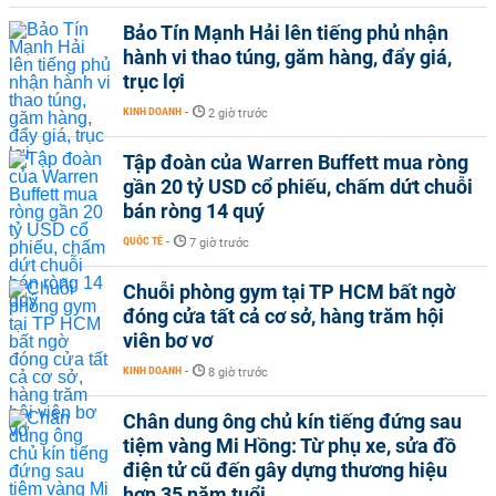
Bảo Tín Mạnh Hải lên tiếng phủ nhận
hành vi thao túng, găm hàng, đẩy giá,
trục lợi
KINH DOANH
-
2 giờ trước
Tập đoàn của Warren Buffett mua ròng
gần 20 tỷ USD cổ phiếu, chấm dứt chuỗi
bán ròng 14 quý
QUỐC TẾ
-
7 giờ trước
Chuỗi phòng gym tại TP HCM bất ngờ
đóng cửa tất cả cơ sở, hàng trăm hội
viên bơ vơ
KINH DOANH
-
8 giờ trước
Chân dung ông chủ kín tiếng đứng sau
tiệm vàng Mi Hồng: Từ phụ xe, sửa đồ
điện tử cũ đến gây dựng thương hiệu
hơn 35 năm tuổi