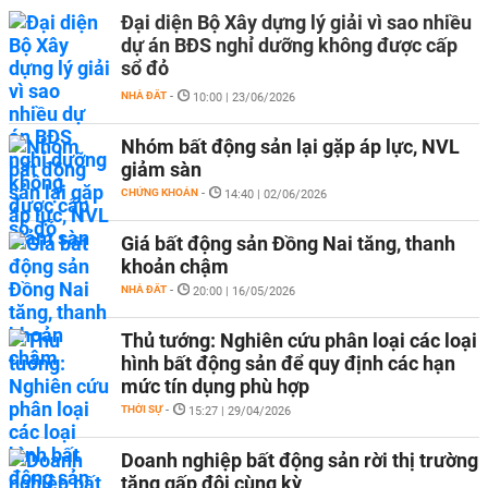
Đại diện Bộ Xây dựng lý giải vì sao nhiều
dự án BĐS nghỉ dưỡng không được cấp
sổ đỏ
NHÀ ĐẤT
-
10:00 | 23/06/2026
Nhóm bất động sản lại gặp áp lực, NVL
giảm sàn
CHỨNG KHOÁN
-
14:40 | 02/06/2026
Giá bất động sản Đồng Nai tăng, thanh
khoản chậm
NHÀ ĐẤT
-
20:00 | 16/05/2026
Thủ tướng: Nghiên cứu phân loại các loại
hình bất động sản để quy định các hạn
mức tín dụng phù hợp
THỜI SỰ
-
15:27 | 29/04/2026
Doanh nghiệp bất động sản rời thị trường
tăng gấp đôi cùng kỳ