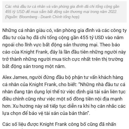
Các nhà đầu tư cá nhân và văn phòng gia đình đã chi tổng cộng gần
455 tỷ USD để mua sắm bất động sản thương mại trong năm 2022.
(Nguồn:
Bloomberg - Doanh Chính tổng hợp
).
Những cá nhân giàu có, văn phòng gia đình và các công ty
đầu tư của họ đã chi tổng cộng gần 455 tỷ USD vào năm
ngoái cho lĩnh vực bất động sản thương mại. Theo báo
cáo của Knight Frank, đây là lần đầu tiên những người này
trở thành những người mua tích cực nhất trên thị trường
bất động sản trong một năm.
Alex James, người đứng đầu bộ phận tư vấn khách hàng
cá nhân của Knight Frank, cho biết: “Những nhà đầu tư cá
nhân đang tận dụng lợi thế từ việc định giá tài sản liên tục
điều chỉnh cũng như việc một số đồng tiền nội địa mạnh
hơn. Xu hướng này sẽ tiếp tục diễn ra khi họ cân nhắc các
lựa chọn để bảo vệ tài sản của bản thân”.
Các số liệu được Knight Frank công bố cũng đã nhấn