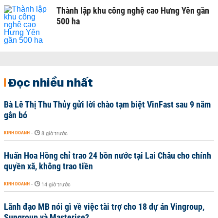
Thành lập khu công nghệ cao Hưng Yên gần
500 ha
Đọc nhiều nhất
Bà Lê Thị Thu Thủy gửi lời chào tạm biệt VinFast sau 9 năm
gắn bó
KINH DOANH
-
8 giờ trước
Huấn Hoa Hồng chỉ trao 24 bồn nước tại Lai Châu cho chính
quyền xã, không trao tiền
KINH DOANH
-
14 giờ trước
Lãnh đạo MB nói gì về việc tài trợ cho 18 dự án Vingroup,
Sungroup và Masterise?