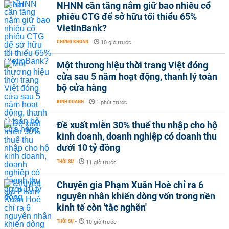
NHNN cần tăng nắm giữ bao nhiêu cổ
phiếu CTG để sở hữu tối thiểu 65%
VietinBank?
CHỨNG KHOÁN
-
10 giờ trước
Một thương hiệu thời trang Việt đóng
cửa sau 5 năm hoạt động, thanh lý toàn
bộ cửa hàng
KINH DOANH
-
1 phút trước
Đề xuất miễn 30% thuế thu nhập cho hộ
kinh doanh, doanh nghiệp có doanh thu
dưới 10 tỷ đồng
THỜI SỰ
-
11 giờ trước
Chuyên gia Phạm Xuân Hoè chỉ ra 6
nguyên nhân khiến dòng vốn trong nền
kinh tế còn 'tắc nghẽn'
THỜI SỰ
-
10 giờ trước