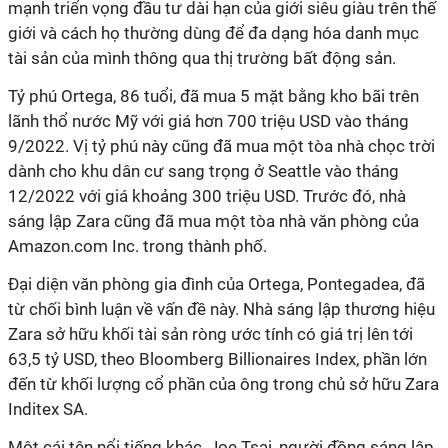
mạnh triển vọng đầu tư dài hạn của giới siêu giàu trên thế
giới và cách họ thường dùng để đa dạng hóa danh mục
tài sản của mình thông qua thị trường bất động sản.
Tỷ phú Ortega, 86 tuổi, đã mua 5 mặt bằng kho bãi trên
lãnh thổ nước Mỹ với giá hơn 700 triệu USD vào tháng
9/2022. Vị tỷ phú này cũng đã mua một tòa nhà chọc trời
dành cho khu dân cư sang trọng ở Seattle vào tháng
12/2022 với giá khoảng 300 triệu USD. Trước đó, nhà
sáng lập Zara cũng đã mua một tòa nhà văn phòng của
Amazon.com Inc. trong thành phố.
Đại diện văn phòng gia đình của Ortega, Pontegadea, đã
từ chối bình luận về vấn đề này. Nhà sáng lập thương hiệu
Zara sở hữu khối tài sản ròng ước tính có giá trị lên tới
63,5 tỷ USD, theo Bloomberg Billionaires Index, phần lớn
đến từ khối lượng cổ phần của ông trong chủ sở hữu Zara
Inditex SA.
Một cái tên nổi tiếng khác, Joe Tsai, người đồng sáng lập