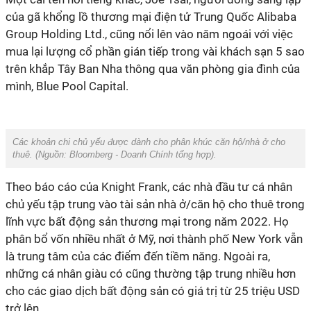
của gã khổng lồ thương mại điện tử Trung Quốc Alibaba
Group Holding Ltd., cũng nổi lên vào năm ngoái với việc
mua lại lượng cổ phần gián tiếp trong vài khách sạn 5 sao
trên khắp Tây Ban Nha thông qua văn phòng gia đình của
mình, Blue Pool Capital.
Các khoản chi chủ yếu được dành cho phân khúc căn hộ/nhà ở cho
thuê. (Nguồn:
Bloomberg - Doanh Chính tổng hợp
).
Theo báo cáo của Knight Frank, các nhà đầu tư cá nhân
chủ yếu tập trung vào tài sản nhà ở/căn hộ cho thuê trong
lĩnh vực bất động sản thương mại trong năm 2022. Họ
phân bổ vốn nhiều nhất ở Mỹ, nơi thành phố New York vẫn
là trung tâm của các điểm đến tiềm năng. Ngoài ra,
những cá nhân giàu có cũng thường tập trung nhiều hơn
cho các giao dịch bất động sản có giá trị từ 25 triệu USD
trở lên.