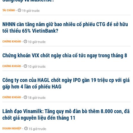
TÀI CHÍNH
-
19 giờ trước
NHNN cần tăng nắm giữ bao nhiêu cổ phiếu CTG để sở hữu
tối thiểu 65% VietinBank?
CHỨNG KHOÁN
-
10 giờ trước
Chứng khoán VIX chốt ngày chia cổ tức ngay trong tháng 8
CHỨNG KHOÁN
-
10 giờ trước
Công ty con của HAGL chốt ngày IPO gần 19 triệu cp với giá
gấp hơn 4 lần cổ phiếu HAG
CHỨNG KHOÁN
-
18 giờ trước
Lãnh đạo Vinamilk: Tăng quy mô đàn bò thêm 8.000 con, đã
chốt giá nguyên liệu đến tháng 11
DOANH NGHIỆP
-
15 giờ trước