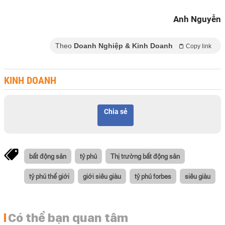
Anh Nguyễn
Theo
Doanh Nghiệp & Kinh Doanh
Copy link
KINH DOANH
Chia sẻ
bất động sản
tỷ phú
Thị trường bất động sản
tỷ phú thế giới
giới siêu giàu
tỷ phú forbes
siêu giàu
Có thể bạn quan tâm