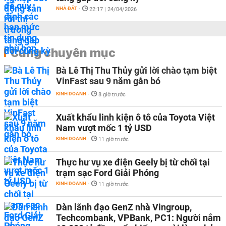
NHÀ ĐẤT
-
22:17 | 24/04/2026
Cùng chuyên mục
Bà Lê Thị Thu Thủy gửi lời chào tạm biệt
VinFast sau 9 năm gắn bó
KINH DOANH
-
8 giờ trước
Xuất khẩu linh kiện ô tô của Toyota Việt
Nam vượt mốc 1 tỷ USD
KINH DOANH
-
11 giờ trước
Thực hư vụ xe điện Geely bị từ chối tại
trạm sạc Ford Giải Phóng
KINH DOANH
-
11 giờ trước
Dàn lãnh đạo GenZ nhà Vingroup,
Techcombank, VPBank, PC1: Người nắm