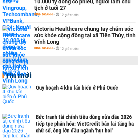
10.000 tỷ đồng cổ phiếu, người làm chủ
tịch ở tuổi 27
KINH DOANH
-
12 giờ trước
Victoria Healthcare chung tay chăm sóc
sức khỏe cộng đồng tại xã Tiên Thủy, tỉnh
Vĩnh Long
KINH DOANH
-
12 giờ trước
Tin mới
Quy hoạch 4 khu lấn biển ở Phú Quốc
Bức tranh tài chính tiêu dùng nửa đầu 2026
tiếp tục phân hóa: VietCredit báo lãi tăng ba
chữ số, ông lớn đầu ngành 'hụt hơi'