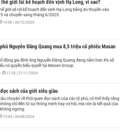
 thế giới lùi kế hoạch đến vịnh Hạ Long, vì sao?
hế giới sẽ rời kế hoạch đến vịnh Hạ Long bằng du thuyền vào
5 và chuyển sang tháng 6/2025.
10:08 | 30/12/2024
ỷ phú Nguyễn Đăng Quang mua 8,5 triệu cổ phiếu Masan
cổ đông gia đình ông Nguyễn Đăng Quang đang nắm hơn 4% số
iếu có quyền biểu quyết tại Masan Group.
-
11:35 | 21/11/2024
đọc sách của giới siêu giàu
âu chuyện về thói quen đọc sách của các tỷ phú, có thể thấy rằng
không chỉ đến từ sự thông minh hay cơ hội, mà còn là kết quả của
i không ngừng.
10:04 | 30/08/2024