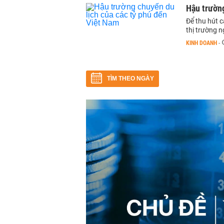
Hậu trường
Để thu hút c
thị trường 
KINH DOANH
-
TÌM THEO NGÀY