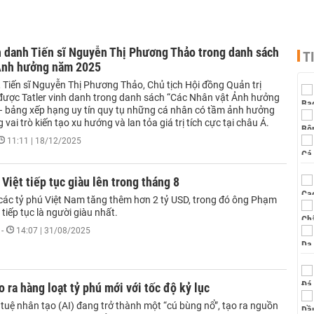
h danh Tiến sĩ Nguyễn Thị Phương Thảo ‎trong danh sách
T
Ảnh hưởng năm 2025
 Tiến sĩ Nguyễn Thị Phương Thảo, Chủ tịch Hội đồng Quản trị
a được Tatler vinh danh trong danh sách “Các Nhân vật Ảnh hưởng
 bảng xếp hạng uy tín quy tụ những cá nhân có tầm ảnh hưởng
 vai trò kiến tạo xu hướng và lan tỏa giá trị tích cực tại châu Á.
11:11 | 18/12/2025
 Việt tiếp tục giàu lên trong tháng 8
 các tỷ phú Việt Nam tăng thêm hơn 2 tỷ USD, trong đó ông Phạm
iếp tục là người giàu nhất.
-
14:07 | 31/08/2025
o ra hàng loạt tỷ phú mới với tốc độ kỷ lục
 tuệ nhân tạo (AI) đang trở thành một “cú bùng nổ”, tạo ra nguồn