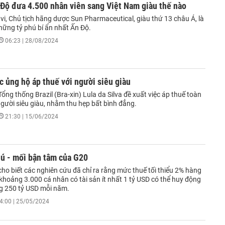
Độ đưa 4.500 nhân viên sang Việt Nam giàu thế nào
vi, Chủ tịch hãng dược Sun Pharmaceutical, giàu thứ 13 châu Á, là
hững tỷ phú bí ẩn nhất Ấn Độ.
06:23 | 28/08/2024
 ủng hộ áp thuế với người siêu giàu
ổng thống Brazil (Bra-xin) Lula da Silva đề xuất việc áp thuế toàn
người siêu giàu, nhằm thu hẹp bất bình đẳng.
21:30 | 15/06/2024
hú - mối bận tâm của G20
ho biết các nghiên cứu đã chỉ ra rằng mức thuế tối thiểu 2% hàng
khoảng 3.000 cá nhân có tài sản ít nhất 1 tỷ USD có thể huy động
 250 tỷ USD mỗi năm.
4:00 | 25/05/2024