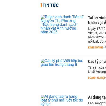
TIN TỨC
Tatler vin
Nhân vật 
Ngày 17/12,
Vietjet, vừ
năm 2025” –
nổi bật, đóng
KINH DOANH
-
Các tỷ phú
Tài sản của
Nhật Vượng t
DOANH NGHIỆP
AI đang tạ
Làn sóng trí