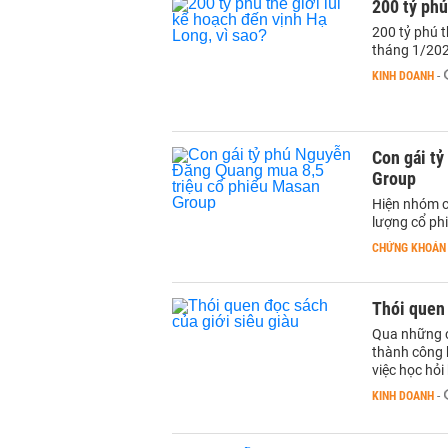
200 tỷ phú
200 tỷ phú t
tháng 1/202
KINH DOANH
-
Con gái t
Group
Hiện nhóm 
lượng cổ ph
CHỨNG KHOÁN
Thói quen 
Qua những c
thành công 
việc học hỏ
KINH DOANH
-