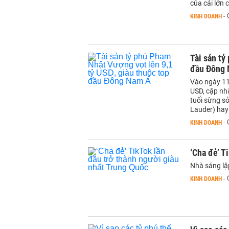
của cải lớn 
KINH DOANH
-
Tài sản tỷ
đầu Đông
Vào ngày 11
USD, cập nhậ
tuổi sừng sỏ
Lauder) hay 
KINH DOANH
-
‘Cha đẻ’ T
Nhà sáng lập
KINH DOANH
-