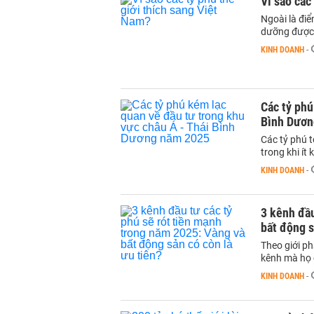
Vì sao các
Ngoài là điể
dưỡng được 
KINH DOANH
-
Các tỷ phú
Bình Dươn
Các tỷ phú 
trong khi ít
KINH DOANH
-
3 kênh đầu
bất động s
Theo giới ph
kênh mà họ 
KINH DOANH
-