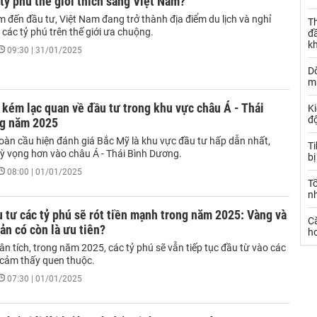
 tỷ phú thế giới thích sang Việt Nam?
m đến đầu tư, Việt Nam đang trở thành địa điểm du lịch và nghỉ
Th
các tỷ phú trên thế giới ưa chuộng.
đ
k
09:30 | 31/01/2025
Dò
m
 kém lạc quan về đầu tư trong khu vực châu Á - Thái
Ki
đ
g năm 2025
toàn cầu hiện đánh giá Bắc Mỹ là khu vực đầu tư hấp dẫn nhất,
T
 kỳ vọng hơn vào châu Á - Thái Bình Dương.
bị
08:00 | 01/01/2025
T
n
 tư các tỷ phú sẽ rót tiền mạnh trong năm 2025: Vàng và
C
ản có còn là ưu tiên?
ho
ân tích, trong năm 2025, các tỷ phú sẽ vẫn tiếp tục đầu từ vào các
cảm thấy quen thuộc.
07:30 | 01/01/2025