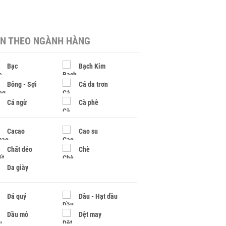
IN THEO NGÀNH HÀNG
Bạc
Bạch Kim
Bông - Sợi
Cá da trơn
Cá ngừ
Cà phê
Cacao
Cao su
Chất dẻo
Chè
Da giày
Đá quý
Dầu - Hạt dầu
Dầu mỏ
Dệt may