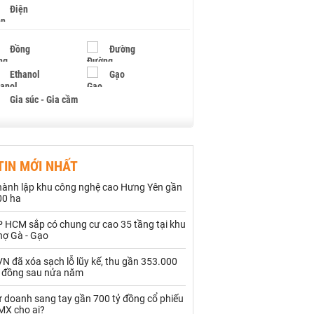
Điện
Đồng
Đường
Ethanol
Gạo
Gia súc - Gia cầm
Giấy
Gỗ
TIN MỚI NHẤT
Hạt điều
Hồ tiêu - Hạt tiêu
hành lập khu công nghệ cao Hưng Yên gần
Khí đốt
00 ha
P HCM sắp có chung cư cao 35 tầng tại khu
Kim loại khác
Mắc ca
hợ Gà - Gạo
Muối
Ngũ cốc
N đã xóa sạch lỗ lũy kế, thu gần 353.000
ỷ đồng sau nửa năm
Nhựa - Hạt nhựa
ự doanh sang tay gần 700 tỷ đồng cổ phiếu
MX cho ai?