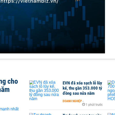
ng cho
EVN đã xóa sạch lỗ lũy
 năm
kế, thu gần 353.000 tỷ
đồng sau nửa năm
DOANH NGHIỆP
-
1 phút trước