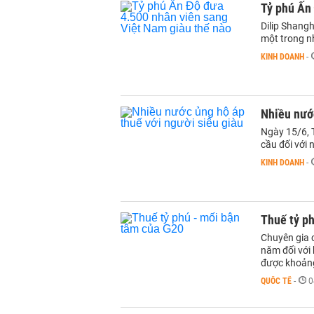
Tỷ phú Ấn 
Dilip Shangh
một trong n
KINH DOANH
-
Nhiều nước
Ngày 15/6, T
cầu đối với 
KINH DOANH
-
Thuế tỷ p
Chuyên gia c
năm đối với 
được khoảng
QUỐC TẾ
-
0