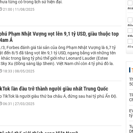
chưa từng có trong lịch sử hiện đại.
21:00 | 11/08/2025
 phú Phạm Nhật Vượng vọt lên 9,1 tỷ USD, giàu thuộc top
 Nam Á
/3, Forbes đánh giá tài sản của ông Phạm Nhật Vượng là 6,7 tỷ
t đến 8/5 đã tăng vọt lên 9,1 tỷ USD, ngang bằng với những tên
 khác trong làng tỷ phú thế giới như Leonard Lauder (Estee
Sky Xu (Đồng sáng lập Shein). Việt Nam chỉ còn 4 tỷ phú đô la.
18:33 | 08/05/2025
T
5
ikTok lần đầu trở thành người giàu nhất Trung Quốc
T
 TikTok là người giàu thứ ba châu Á, đứng sau hai tỷ phú Ấn Độ.
C
06:31 | 27/03/2025
EV
t
T
D