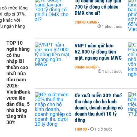
Tự doanh sang tay gần
700 tỷ đồng cổ phiếu
g có mức tăng
DMX cho ai?
i xấp xỉ 37%,
g khác với
CHỨNG KHOÁN
-
ấu ngân hàng
1 phút trước
TOP 10
VNPT nắm giữ hơn
ngân hàng
62.000 tỷ đồng tiền
có thu
mặt, ngang ngửa MWG
nhập lãi
thuần cao
DOANH NGHIỆP
-
1 phút trước
nhất nửa
đầu năm
2026:
VietinBank
Đề xuất miễn 30% thuế
vươn lên
thu nhập cho hộ kinh
dẫn đầu, 5
doanh, doanh nghiệp có
nhà băng
doanh thu dưới 10 tỷ
tăng trên
đồng
30%
THỜI SỰ
-
1 giờ trước