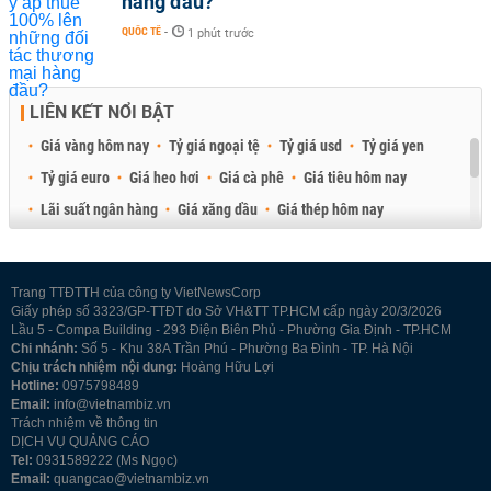
hàng đầu?
QUỐC TẾ
-
1 phút trước
LIÊN KẾT NỔI BẬT
Giá vàng hôm nay
Tỷ giá ngoại tệ
Tỷ giá usd
Tỷ giá yen
Tỷ giá euro
Giá heo hơi
Giá cà phê
Giá tiêu hôm nay
Lãi suất ngân hàng
Giá xăng dầu
Giá thép hôm nay
Giá sầu riêng
Giá thịt heo
Giá gạo
Giá cao su
Best Retail Brokers
Diễn đàn đầu tư Việt Nam 2026
Trang TTĐTTH của công ty VietNewsCorp
Giấy phép số 3323/GP-TTĐT do Sở VH&TT TP.HCM cấp ngày 20/3/2026
Lầu 5 - Compa Building - 293 Điện Biên Phủ - Phường Gia Định - TP.HCM
Chi nhánh:
Số 5 - Khu 38A Trần Phú - Phường Ba Đình - TP. Hà Nội
Chịu trách nhiệm nội dung:
Hoàng Hữu Lợi
Hotline:
0975798489
Email:
info@vietnambiz.vn
Trách nhiệm về thông tin
DỊCH VỤ QUẢNG CÁO
Tel:
0931589222 (Ms Ngọc)
Email:
quangcao@vietnambiz.vn