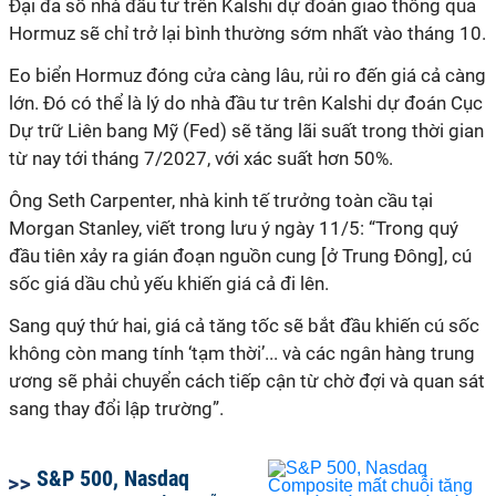
Đại đa số nhà đầu tư trên Kalshi dự đoán giao thông qua
Hormuz sẽ chỉ trở lại bình thường sớm nhất vào tháng 10.
Eo biển Hormuz đóng cửa càng lâu, rủi ro đến giá cả càng
lớn. Đó có thể là lý do nhà đầu tư trên Kalshi dự đoán Cục
Dự trữ Liên bang Mỹ (Fed) sẽ tăng lãi suất trong thời gian
từ nay tới tháng 7/2027, với xác suất hơn 50%.
Ông Seth Carpenter, nhà kinh tế trưởng toàn cầu tại
Morgan Stanley, viết trong lưu ý ngày 11/5: “Trong quý
đầu tiên xảy ra gián đoạn nguồn cung [ở Trung Đông], cú
sốc giá dầu chủ yếu khiến giá cả đi lên.
Sang quý thứ hai, giá cả tăng tốc sẽ bắt đầu khiến cú sốc
không còn mang tính ‘tạm thời’... và các ngân hàng trung
ương sẽ phải chuyển cách tiếp cận từ chờ đợi và quan sát
sang thay đổi lập trường”.
S&P 500, Nasdaq