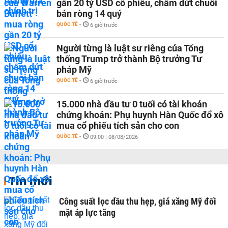
gần 20 tỷ USD cổ phiếu, chấm dứt chuỗi
bán ròng 14 quý
QUỐC TẾ
-
6 giờ trước
Người từng là luật sư riêng của Tổng
thống Trump trở thành Bộ trưởng Tư
pháp Mỹ
QUỐC TẾ
-
6 giờ trước
15.000 nhà đầu tư 0 tuổi có tài khoản
chứng khoán: Phụ huynh Hàn Quốc đổ xô
mua cổ phiếu tích sản cho con
QUỐC TẾ
-
09:00 | 08/08/2026
Tin mới
Công suất lọc dầu thu hẹp, giá xăng Mỹ đối
mặt áp lực tăng