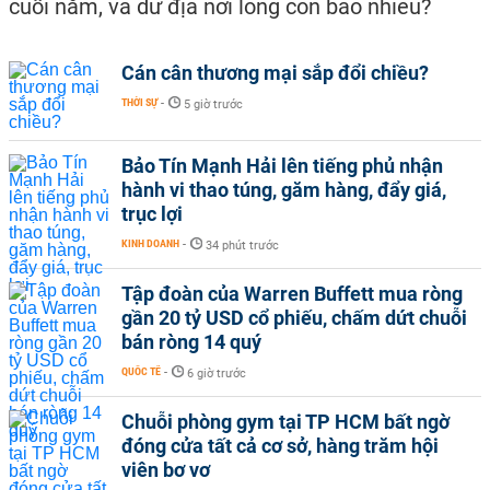
cuối năm, và dư địa nới lỏng còn bao nhiêu?
Cán cân thương mại sắp đổi chiều?
THỜI SỰ
-
5 giờ trước
Bảo Tín Mạnh Hải lên tiếng phủ nhận
hành vi thao túng, găm hàng, đẩy giá,
trục lợi
KINH DOANH
-
34 phút trước
Tập đoàn của Warren Buffett mua ròng
gần 20 tỷ USD cổ phiếu, chấm dứt chuỗi
bán ròng 14 quý
QUỐC TẾ
-
6 giờ trước
Chuỗi phòng gym tại TP HCM bất ngờ
đóng cửa tất cả cơ sở, hàng trăm hội
viên bơ vơ