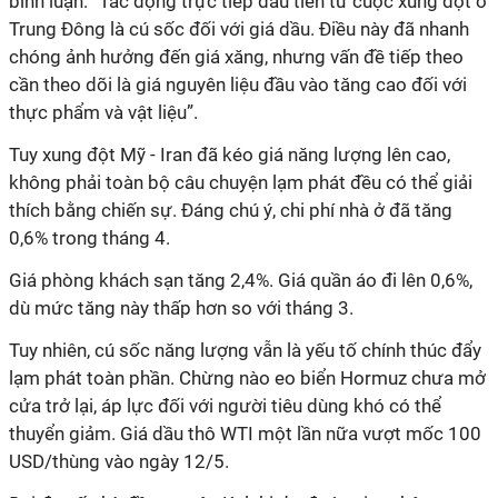
bình luận: “Tác động trực tiếp đầu tiên từ cuộc xung đột ở
Trung Đông là cú sốc đối với giá dầu. Điều này đã nhanh
chóng ảnh hưởng đến giá xăng, nhưng vấn đề tiếp theo
cần theo dõi là giá nguyên liệu đầu vào tăng cao đối với
thực phẩm và vật liệu”.
Tuy xung đột Mỹ - Iran đã kéo giá năng lượng lên cao,
không phải
toàn bộ câu chuyện lạm phát đều có thể giải
thích bằng chiến
sự
. Đáng chú ý
, chi phí nhà ở
đã tăng
0,6% trong tháng
4.
G
iá phòng khách sạn tăng 2,4%. Giá quần áo
đi lên
0,6%,
dù
mức tăng này thấp hơn so với tháng
3
.
Tuy nhiên, cú sốc năng lượng vẫn là yếu tố chính thúc đẩy
lạm phát toàn phần. Chừng nào eo biển Hormuz chưa mở
cửa trở lại, áp lực đối với người tiêu dùng khó có thể
thuyển giảm. Giá dầu thô WTI một lần nữa vượt mốc 100
USD/thùng vào ngày 12/5.