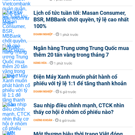
Lịch cổ tức tuần tới: Masan Consumer,
BSR, MBBank chốt quyền, tỷ lệ cao nhất
100%
DOANH NGHIỆP
-
1 phút trước
Ngân hàng Trung ương Trung Quốc mua
thêm 20 tấn vàng trong tháng 7
HÀNG HÓA
-
1 phút trước
Điện Máy Xanh muốn phát hành cổ
phiếu với tỷ lệ 1:1 để tăng thanh khoản
DOANH NGHIỆP
-
6 giờ trước
Sau nhịp điều chỉnh mạnh, CTCK nhìn
thấy cơ hội ở nhóm cổ phiếu nào?
CHỨNG KHOÁN
-
6 giờ trước
Một thương hiệu thời trang Việt đóng