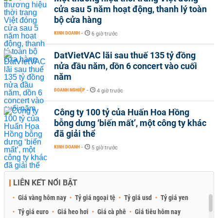
cửa sau 5 năm hoạt động, thanh lý toàn
bộ cửa hàng
KINH DOANH
-
6 giờ trước
DatVietVAC lãi sau thuế 135 tỷ đồng
nửa đầu năm, dồn 6 concert vào cuối
năm
DOANH NGHIỆP
-
4 giờ trước
Công ty 100 tỷ của Huấn Hoa Hồng
bỗng dưng ‘biến mất’, một công ty khác
đã giải thể
KINH DOANH
-
5 giờ trước
LIÊN KẾT NỔI BẬT
Giá vàng hôm nay
Tỷ giá ngoại tệ
Tỷ giá usd
Tỷ giá yen
Tỷ giá euro
Giá heo hơi
Giá cà phê
Giá tiêu hôm nay