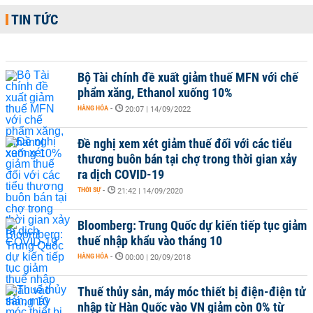
TIN TỨC
Bộ Tài chính đề xuất giảm thuế MFN với chế
phẩm xăng, Ethanol xuống 10%
HÀNG HÓA
-
20:07 | 14/09/2022
Đề nghị xem xét giảm thuế đối với các tiểu
thương buôn bán tại chợ trong thời gian xảy
ra dịch COVID-19
THỜI SỰ
-
21:42 | 14/09/2020
Bloomberg: Trung Quốc dự kiến tiếp tục giảm
thuế nhập khẩu vào tháng 10
HÀNG HÓA
-
00:00 | 20/09/2018
Thuế thủy sản, máy móc thiết bị điện-điện tử
nhập từ Hàn Quốc vào VN giảm còn 0% từ