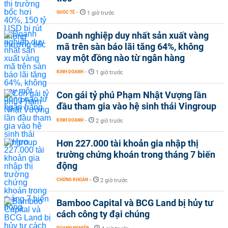
QUỐC TẾ
-
1 giờ trước
Doanh nghiệp duy nhất sản xuất vàng
mã trên sàn báo lãi tăng 64%, không
vay một đồng nào từ ngân hàng
KINH DOANH
-
1 giờ trước
Con gái tỷ phú Phạm Nhật Vượng lần
đầu tham gia vào hệ sinh thái Vingroup
KINH DOANH
-
2 giờ trước
Hơn 227.000 tài khoản gia nhập thị
trường chứng khoán trong tháng 7 biến
động
CHỨNG KHOÁN
-
2 giờ trước
Bamboo Capital và BCG Land bị hủy tư
cách công ty đại chúng
DOANH NGHIỆP