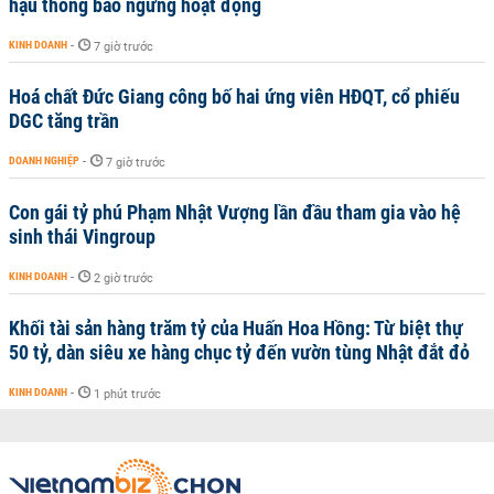
hậu thông báo ngừng hoạt động
KINH DOANH
-
7 giờ trước
Hoá chất Đức Giang công bố hai ứng viên HĐQT, cổ phiếu
DGC tăng trần
DOANH NGHIỆP
-
7 giờ trước
Con gái tỷ phú Phạm Nhật Vượng lần đầu tham gia vào hệ
sinh thái Vingroup
KINH DOANH
-
2 giờ trước
Khối tài sản hàng trăm tỷ của Huấn Hoa Hồng: Từ biệt thự
50 tỷ, dàn siêu xe hàng chục tỷ đến vườn tùng Nhật đắt đỏ
KINH DOANH
-
1 phút trước