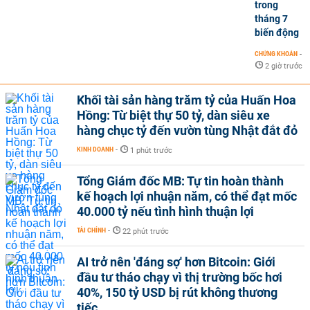
trong
tháng 7
biến động
CHỨNG KHOÁN
-
2 giờ trước
Khối tài sản hàng trăm tỷ của Huấn Hoa
Hồng: Từ biệt thự 50 tỷ, dàn siêu xe
hàng chục tỷ đến vườn tùng Nhật đắt đỏ
KINH DOANH
-
1 phút trước
Tổng Giám đốc MB: Tự tin hoàn thành
kế hoạch lợi nhuận năm, có thể đạt mốc
40.000 tỷ nếu tình hình thuận lợi
TÀI CHÍNH
-
22 phút trước
AI trở nên 'đáng sợ' hơn Bitcoin: Giới
đầu tư tháo chạy vì thị trường bốc hơi
40%, 150 tỷ USD bị rút không thương
tiếc