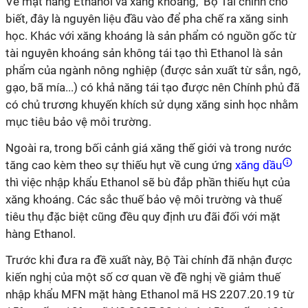
Về mặt hàng Ethanol và xăng khoáng,
Bộ Tài chính cho
biết, đây là nguyên liệu đầu vào để pha chế ra xăng sinh
học. Khác với xăng khoáng là sản phẩm có nguồn gốc từ
tài nguyên khoáng sản không tái tạo thì Ethanol là sản
phẩm của ngành nông nghiệp (được sản xuất từ sắn, ngô,
gạo, bã mía...) có khả năng tái tạo được nên Chính phủ đã
có chủ trương khuyến khích sử dụng xăng sinh học nhằm
mục tiêu bảo vệ môi trường.
Ngoài ra, trong bối cảnh giá xăng thế giới và trong nước
tăng cao kèm theo sự thiếu hụt về cung ứng
xăng dầu
thì việc nhập khẩu Ethanol sẽ bù đắp phần thiếu hụt của
xăng khoáng. Các sắc thuế bảo vệ môi trường và thuế
tiêu thụ đặc biệt cũng đều quy định ưu đãi đối với mặt
hàng Ethanol.
Trước khi đưa ra đề xuất này, Bộ Tài chính đã nhận được
kiến nghị của một số cơ quan về đề nghị về giảm thuế
nhập khẩu MFN mặt hàng Ethanol mã HS 2207.20.19 từ