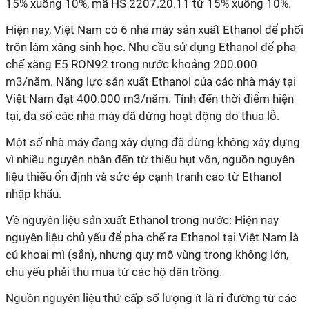
15% xuống 10%, mã HS 2207.20.11 từ 15% xuống 10%.
Hiện nay, Việt Nam có 6 nhà máy sản xuất Ethanol để phối
trộn làm xăng sinh học. Nhu cầu sử dụng Ethanol để pha
chế xăng E5 RON92 trong nước khoảng 200.000
m3/năm. Năng lực sản xuất Ethanol của các nhà máy tại
Việt Nam đạt 400.000 m3/năm. Tính đến thời điểm hiện
tại, đa số các nhà máy đã dừng hoạt động do thua lỗ.
Một số nhà máy đang xây dựng đã dừng không xây dựng
vì nhiều nguyên nhân đến từ thiếu hụt vốn, nguồn nguyên
liệu thiếu ổn định và sức ép cạnh tranh cao từ Ethanol
nhập khẩu.
Về nguyên liệu sản xuất Ethanol trong nước: Hiện nay
nguyên liệu chủ yếu để pha chế ra Ethanol tại Việt Nam là
củ khoai mì (sắn), nhưng quy mô vùng trong không lớn,
chu yếu phải thu mua từ các hộ dân trồng.
Nguồn nguyên liệu thứ cấp số lượng ít là rỉ đường từ các