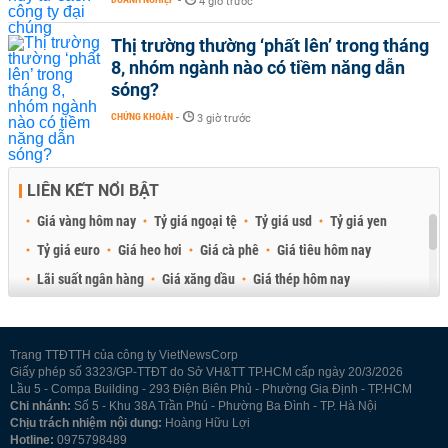
-
4 giờ trước
Thị trường thường ‘phất lên’ trong tháng
8, nhóm ngành nào có tiềm năng dẫn
sóng?
CHỨNG KHOÁN
-
3 giờ trước
LIÊN KẾT NỔI BẬT
Giá vàng hôm nay
Tỷ giá ngoại tệ
Tỷ giá usd
Tỷ giá yen
Tỷ giá euro
Giá heo hơi
Giá cà phê
Giá tiêu hôm nay
Lãi suất ngân hàng
Giá xăng dầu
Giá thép hôm nay
Giá sầu riêng
Giá thịt heo
Giá gạo
Giá cao su
Best Retail Brokers
Diễn đàn đầu tư Việt Nam 2026
Trang TTĐTTH của công ty VietNewsCorp
Giấy phép số 3323/GP-TTĐT do Sở VH&TT TP.HCM cấp ngày 20/3/2026
Lầu 5 - Compa Building - 293 Điện Biên Phủ - Phường Gia Định - TP.HCM
Chi nhánh:
Số 5 - Khu 38A Trần Phú - Phường Ba Đình - TP. Hà Nội
Chịu trách nhiệm nội dung:
Hoàng Hữu Lợi
Hotline:
0975798489