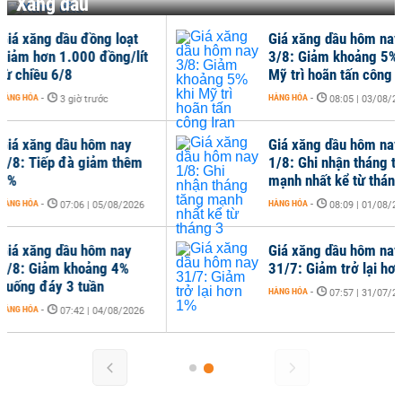
Xăng dầu
ng dầu đồng loạt
Giá xăng dầu hôm nay
ơn 1.000 đồng/lít
3/8: Giảm khoảng 5% khi
ều 6/8
Mỹ trì hoãn tấn công Iran
-
HÀNG HÓA
-
3 giờ trước
08:05 | 03/08/2026
ng dầu hôm nay
Giá xăng dầu hôm nay
iếp đà giảm thêm
1/8: Ghi nhận tháng tăng
mạnh nhất kể từ tháng 3
-
HÀNG HÓA
-
07:06 | 05/08/2026
08:09 | 01/08/2026
ng dầu hôm nay
Giá xăng dầu hôm nay
iảm khoảng 4%
31/7: Giảm trở lại hơn 1%
đáy 3 tuần
HÀNG HÓA
-
07:57 | 31/07/2026
-
07:42 | 04/08/2026