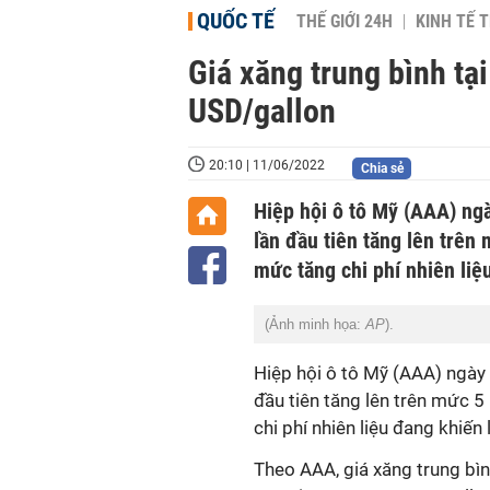
QUỐC TẾ
THẾ GIỚI 24H
KINH TẾ T
Giá xăng trung bình tạ
USD/gallon
20:10 | 11/06/2022
Chia sẻ
Hiệp hội ô tô Mỹ (AAA) ng
lần đầu tiên tăng lên trên 
mức tăng chi phí nhiên liệ
(Ảnh minh họa:
AP
).
Hiệp hội ô tô Mỹ (AAA) ngày
đầu tiên tăng lên trên mức 5 
chi phí nhiên liệu đang khiến
Theo AAA, giá xăng trung bì