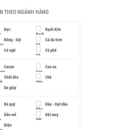
IN THEO NGÀNH HÀNG
Bạc
Bạch Kim
Bông - Sợi
Cá da trơn
Cá ngừ
Cà phê
Cacao
Cao su
Chất dẻo
Chè
Da giày
Đá quý
Dầu - Hạt dầu
Dầu mỏ
Dệt may
Điện