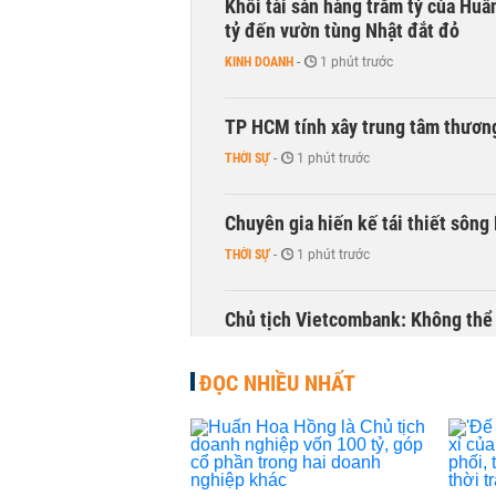
Khối tài sản hàng trăm tỷ của Huấ
tỷ đến vườn tùng Nhật đắt đỏ
KINH DOANH
-
1 phút trước
TP HCM tính xây trung tâm thương
THỜI SỰ
-
1 phút trước
Chuyên gia hiến kế tái thiết sông
THỜI SỰ
-
1 phút trước
Chủ tịch Vietcombank: Không thể q
TÀI CHÍNH
-
1 phút trước
ĐỌC NHIỀU NHẤT
Hàng trăm người sập bẫy nhà ở xã 
NHÀ ĐẤT
-
1 phút trước