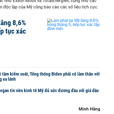
ác như Exxon Mobil và TotalEnergies, cũng như các
ến độc lập của Mỹ cũng báo cáo các số liệu tích cực.
tăng 8,6%
ếp tục xác
t tầm kiểm soát, Tổng thống Biden phải cố làm thân với
g xa lánh
gan tin nền kinh tế Mỹ đủ sức đương đầu với giá dầu
Minh Hằng