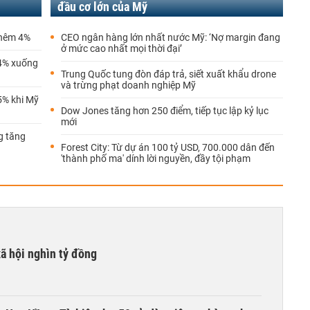
đầu cơ lớn của Mỹ
thêm 4%
CEO ngân hàng lớn nhất nước Mỹ: ‘Nợ margin đang
ở mức cao nhất mọi thời đại’
 4% xuống
Trung Quốc tung đòn đáp trả, siết xuất khẩu drone
và trừng phạt doanh nghiệp Mỹ
5% khi Mỹ
Dow Jones tăng hơn 250 điểm, tiếp tục lập kỷ lục
mới
g tăng
Forest City: Từ dự án 100 tỷ USD, 700.000 dân đến
'thành phố ma' dính lời nguyền, đầy tội phạm
xã hội nghìn tỷ đồng