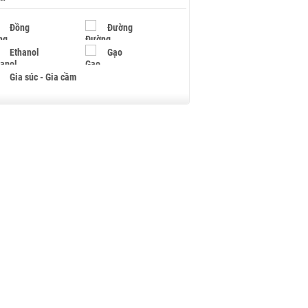
Đồng
Đường
Ethanol
Gạo
Gia súc - Gia cầm
Giấy
Gỗ
Hạt điều
Hồ tiêu - Hạt tiêu
Khí đốt
Kim loại khác
Mắc ca
Muối
Ngũ cốc
Nhựa - Hạt nhựa
Palladium
Phân bón