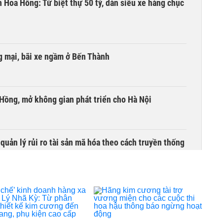
n Hoa Hồng: Từ biệt thự 50 tỷ, dàn siêu xe hàng chục
 mại, bãi xe ngầm ở Bến Thành
 Hồng, mở không gian phát triển cho Hà Nội
uản lý rủi ro tài sản mã hóa theo cách truyền thống
hội và 4 dự án 'ma' ở TP HCM