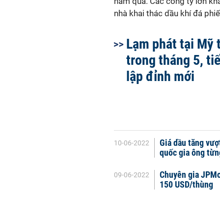
năm qua. Các công ty lớn kh
nhà khai thác dầu khí đá phi
Lạm phát tại Mỹ 
trong tháng 5, ti
lập đỉnh mới
Giá dầu tăng vượ
10-06-2022
quốc gia ông từn
Chuyên gia JPMor
09-06-2022
150 USD/thùng