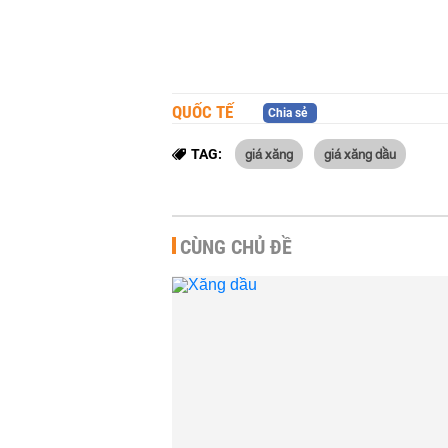
QUỐC TẾ
Chia sẻ
giá xăng
giá xăng dầu
TAG:
CÙNG CHỦ ĐỀ