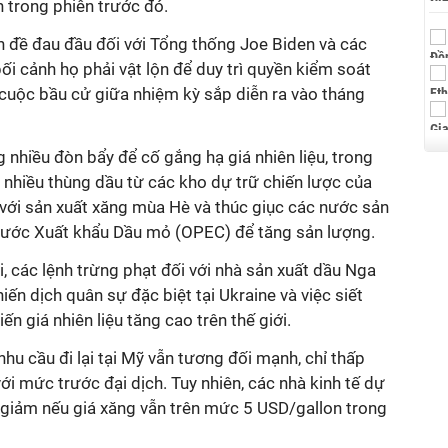
 trong phiên trước đó.
n đề đau đầu đối với Tổng thống Joe Biden và các
ối cảnh họ phải vật lộn để duy trì quyền kiểm soát
cuộc bầu cử giữa nhiệm kỳ sắp diễn ra vào tháng
nhiều đòn bẩy để cố gắng hạ giá nhiên liệu, trong
 nhiều thùng dầu từ các kho dự trữ chiến lược của
 với sản xuất xăng mùa Hè và thúc giục các nước sản
Nước Xuất khẩu Dầu mỏ (OPEC) để tăng sản lượng.
ại, các lệnh trừng phạt đối với nhà sản xuất dầu Nga
iến dịch quân sự đặc biệt tại Ukraine và việc siết
ến giá nhiên liệu tăng cao trên thế giới.
nhu cầu đi lại tại Mỹ vẫn tương đối mạnh, chỉ thấp
i mức trước đại dịch. Tuy nhiên, các nhà kinh tế dự
 giảm nếu giá xăng vẫn trên mức 5 USD/gallon trong