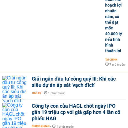
hoạch lợi
nhuận
năm, có
thể đạt
mốc
40.000 tỷ
nếu tình
hình
thuận lợi
TÀI CHÍNH
-
7 giờ trước
Giải ngân đầu tư công quý III: Khi các
siêu dự án áp sát 'vạch đích'
THỜI SỰ
-
1 phút trước
Công ty con của HAGL chốt ngày IPO
gần 19 triệu cp với giá gấp hơn 4 lần cổ
phiếu HAG
CHỨNG KHOÁN
-
1 phút trước