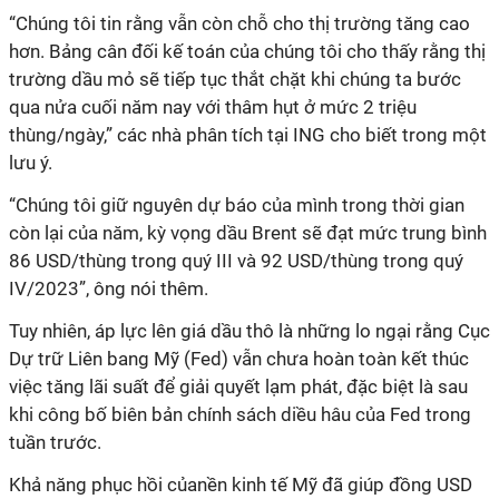
“Chúng tôi tin rằng vẫn còn chỗ cho thị trường tăng cao
hơn. Bảng cân đối kế toán của chúng tôi cho thấy rằng thị
trường dầu mỏ sẽ tiếp tục thắt chặt khi chúng ta bước
qua nửa cuối năm nay với thâm hụt ở mức 2 triệu
thùng/ngày,” các nhà phân tích tại ING cho biết trong một
lưu ý.
“Chúng tôi giữ nguyên dự báo của mình trong thời gian
còn lại của năm, kỳ vọng dầu Brent sẽ đạt mức trung bình
86 USD/thùng trong quý III và 92 USD/thùng trong quý
IV/2023”, ông nói thêm.
Tuy nhiên, áp lực lên giá dầu thô là những lo ngại rằng Cục
Dự trữ Liên bang Mỹ (Fed) vẫn chưa hoàn toàn kết thúc
việc tăng lãi suất để giải quyết lạm phát, đặc biệt là sau
khi công bố biên bản chính sách diều hâu của Fed trong
tuần trước.
Khả năng phục hồi củanền kinh tế Mỹ đã giúp đồng USD