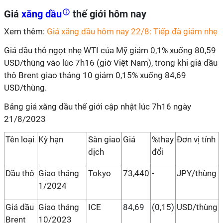
Giá
xăng dầu
thế giới hôm nay
Xem thêm:
Giá xăng dầu hôm nay 22/8: Tiếp đà giảm nhẹ
Giá dầu thô ngọt nhẹ WTI của Mỹ giảm 0,1% xuống 80,59
USD/thùng vào lúc 7h16 (giờ Việt Nam), trong khi giá dầu
thô Brent giao tháng 10 giảm 0,15% xuống 84,69
USD/thùng.
Bảng giá xăng dầu thế giới cập nhật lúc 7h16 ngày
21/8/2023
Tên loại
Kỳ hạn
Sàn giao
Giá
%thay
Đơn vị tính
dịch
đổi
Dầu thô
Giao tháng
Tokyo
73,440
-
JPY/thùng
1/2024
Giá dầu
Giao tháng
ICE
84,69
(0,15)
USD/thùng
Brent
10/2023