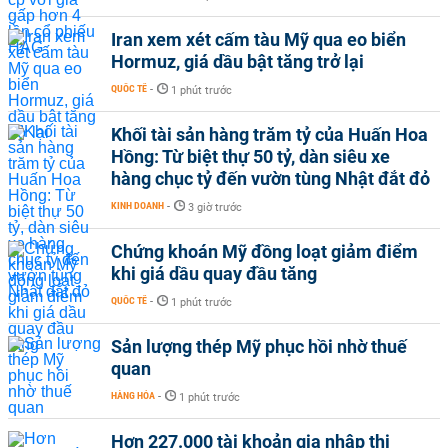
Iran xem xét cấm tàu Mỹ qua eo biển
Hormuz, giá dầu bật tăng trở lại
QUỐC TẾ
-
1 phút trước
Khối tài sản hàng trăm tỷ của Huấn Hoa
Hồng: Từ biệt thự 50 tỷ, dàn siêu xe
hàng chục tỷ đến vườn tùng Nhật đắt đỏ
KINH DOANH
-
3 giờ trước
Chứng khoán Mỹ đồng loạt giảm điểm
khi giá dầu quay đầu tăng
QUỐC TẾ
-
1 phút trước
Sản lượng thép Mỹ phục hồi nhờ thuế
quan
HÀNG HÓA
-
1 phút trước
Hơn 227.000 tài khoản gia nhập thị