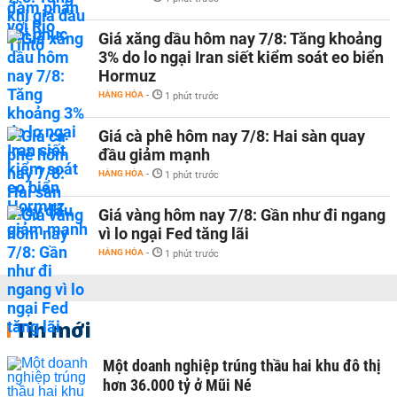
Giá xăng dầu hôm nay 7/8: Tăng khoảng
3% do lo ngại Iran siết kiểm soát eo biển
Hormuz
HÀNG HÓA
-
1 phút trước
Giá cà phê hôm nay 7/8: Hai sàn quay
đầu giảm mạnh
HÀNG HÓA
-
1 phút trước
Giá vàng hôm nay 7/8: Gần như đi ngang
vì lo ngại Fed tăng lãi
HÀNG HÓA
-
1 phút trước
Tin mới
Một doanh nghiệp trúng thầu hai khu đô thị
hơn 36.000 tỷ ở Mũi Né