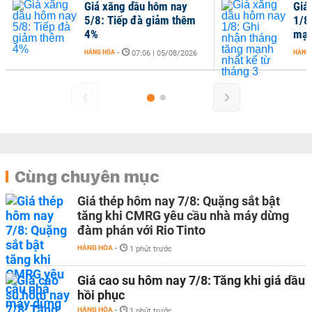
Giá xăng dầu hôm nay
Giá
5/8: Tiếp đà giảm thêm
1/8
4%
mạn
HÀNG HÓA
-
HÀNG
07:06 | 05/08/2026
Cùng chuyên mục
Giá thép hôm nay 7/8: Quặng sắt bật
tăng khi CMRG yêu cầu nhà máy dừng
đàm phán với Rio Tinto
HÀNG HÓA
-
1 phút trước
Giá cao su hôm nay 7/8: Tăng khi giá dầu
hồi phục
HÀNG HÓA
-
1 phút trước