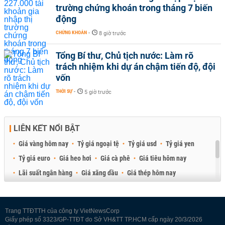
trường chứng khoán trong tháng 7 biến
động
CHỨNG KHOÁN
-
8 giờ trước
Tổng Bí thư, Chủ tịch nước: Làm rõ
trách nhiệm khi dự án chậm tiến độ, đội
vốn
THỜI SỰ
-
5 giờ trước
LIÊN KẾT NỔI BẬT
Giá vàng hôm nay
Tỷ giá ngoại tệ
Tỷ giá usd
Tỷ giá yen
Tỷ giá euro
Giá heo hơi
Giá cà phê
Giá tiêu hôm nay
Lãi suất ngân hàng
Giá xăng dầu
Giá thép hôm nay
Giá sầu riêng
Giá thịt heo
Giá gạo
Giá cao su
Best Retail Brokers
Diễn đàn đầu tư Việt Nam 2026
Trang TTĐTTH của công ty VietNewsCorp
Giấy phép số 3323/GP-TTĐT do Sở VH&TT TP.HCM cấp ngày 20/3/2026