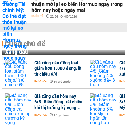
thuận mở lại eo biển Hormuz ngay trong
hôm nay hoặc ngày mai
QUỐC TẾ
-
22:34 | 04/08/2026
Cùng chủ đề
Xăng dầu
Giá xăng dầu đồng loạt
Giá
giảm hơn 1.000 đồng/lít
4/8
từ chiều 6/8
xuố
HÀNG HÓA
-
HÀNG
10 giờ trước
Giá xăng dầu hôm nay
Giá
6/8: Biến động trái chiều
3/8
khi thị trường kỳ vọng...
Mỹ 
HÀNG HÓA
-
HÀNG
17 giờ trước