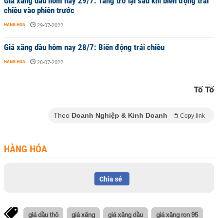
Giá xăng dầu hôm nay 29/7: Tăng trở lại sau khi biến động trái
chiều vào phiên trước
HÀNG HÓA
-
29-07-2022
Giá xăng dầu hôm nay 28/7: Biến động trái chiều
HÀNG HÓA
-
28-07-2022
Tố Tố
Theo
Doanh Nghiệp & Kinh Doanh
Copy link
HÀNG HÓA
Chia sẻ
giá dầu thô
giá xăng
giá xăng dầu
giá xăng ron 95