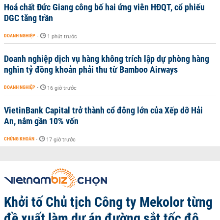
Hoá chất Đức Giang công bố hai ứng viên HĐQT, cổ phiếu
DGC tăng trần
DOANH NGHIỆP
-
1 phút trước
Doanh nghiệp dịch vụ hàng không trích lập dự phòng hàng
nghìn tỷ đồng khoản phải thu từ Bamboo Airways
DOANH NGHIỆP
-
16 giờ trước
VietinBank Capital trở thành cổ đông lớn của Xếp dỡ Hải
An, nắm gần 10% vốn
CHỨNG KHOÁN
-
17 giờ trước
Khởi tố Chủ tịch Công ty Mekolor từng
đề xuất làm dự án đường sắt tốc độ