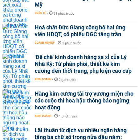
Mỹ
QUỐC TẾ
-
31 phút trước
Hoá chất Đức Giang công bố hai ứng
viên HĐQT, cổ phiếu DGC tăng trần
DOANH NGHIỆP
-
1 phút trước
'Đế chế’ kinh doanh hàng xa xỉ của Lý
Nhã Kỳ: Từ phân phối, thiết kế kim
cương đến thời trang, phụ kiện cao cấp
KINH DOANH
-
2 giờ trước
Hãng kim cương tài trợ vương miện cho
các cuộc thi hoa hậu thông báo ngừng
hoạt động
KINH DOANH
-
1 phút trước
Lãi thuần từ dịch vụ nhiều ngân hàng
tăng ba chữ số trong nửa đầu năm: