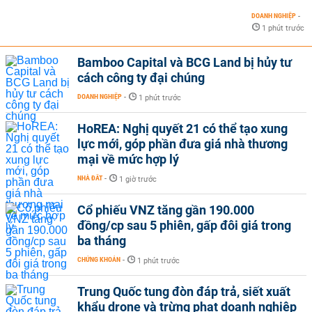
DOANH NGHIỆP
-
1 phút trước
Bamboo Capital và BCG Land bị hủy tư
cách công ty đại chúng
DOANH NGHIỆP
-
1 phút trước
HoREA: Nghị quyết 21 có thể tạo xung
lực mới, góp phần đưa giá nhà thương
mại về mức hợp lý
NHÀ ĐẤT
-
1 giờ trước
Cổ phiếu VNZ tăng gần 190.000
đồng/cp sau 5 phiên, gấp đôi giá trong
ba tháng
CHỨNG KHOÁN
-
1 phút trước
Trung Quốc tung đòn đáp trả, siết xuất
khẩu drone và trừng phạt doanh nghiệp