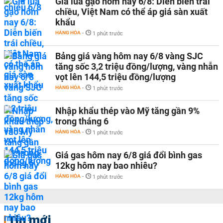
Giá lúa gạo hôm nay 6/8: Diễn biến trái
chiều, Việt Nam có thể áp giá sàn xuất
khẩu
HÀNG HÓA
-
1 phút trước
Bảng giá vàng hôm nay 6/8 vàng SJC
tăng sốc 3,2 triệu đồng/lượng, vàng nhẫn
vọt lên 144,5 triệu đồng/lượng
HÀNG HÓA
-
1 phút trước
Nhập khẩu thép vào Mỹ tăng gần 9%
trong tháng 6
HÀNG HÓA
-
1 phút trước
Giá gas hôm nay 6/8 giá đổi bình gas
12kg hôm nay bao nhiêu?
HÀNG HÓA
-
1 phút trước
Tin mới