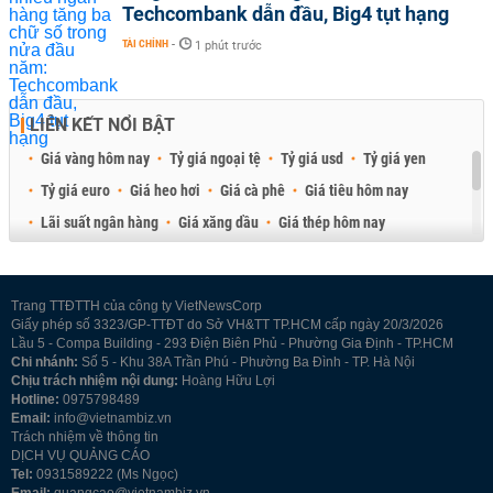
Techcombank dẫn đầu, Big4 tụt hạng
TÀI CHÍNH
-
1 phút trước
LIÊN KẾT NỔI BẬT
Giá vàng hôm nay
Tỷ giá ngoại tệ
Tỷ giá usd
Tỷ giá yen
Tỷ giá euro
Giá heo hơi
Giá cà phê
Giá tiêu hôm nay
Lãi suất ngân hàng
Giá xăng dầu
Giá thép hôm nay
Giá sầu riêng
Giá thịt heo
Giá gạo
Giá cao su
Best Retail Brokers
Diễn đàn đầu tư Việt Nam 2026
Trang TTĐTTH của công ty VietNewsCorp
Giấy phép số 3323/GP-TTĐT do Sở VH&TT TP.HCM cấp ngày 20/3/2026
Lầu 5 - Compa Building - 293 Điện Biên Phủ - Phường Gia Định - TP.HCM
Chi nhánh:
Số 5 - Khu 38A Trần Phú - Phường Ba Đình - TP. Hà Nội
Chịu trách nhiệm nội dung:
Hoàng Hữu Lợi
Hotline:
0975798489
Email:
info@vietnambiz.vn
Trách nhiệm về thông tin
DỊCH VỤ QUẢNG CÁO
Tel:
0931589222 (Ms Ngọc)
Email:
quangcao@vietnambiz.vn