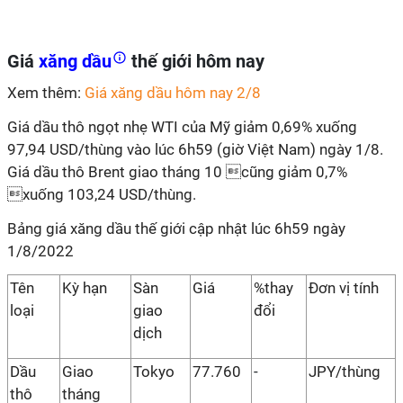
Giá
xăng dầu
thế giới hôm nay
Xem thêm:
Giá xăng dầu hôm nay 2/8
Giá dầu thô ngọt nhẹ WTI của Mỹ giảm 0,69% xuống
97,94 USD/thùng vào lúc 6h59 (giờ Việt Nam) ngày 1/8.
Giá dầu thô Brent giao tháng 10 cũng giảm 0,7%
xuống 103,24 USD/thùng.
Bảng giá xăng dầu thế giới cập nhật lúc 6h59 ngày
1/8/2022
Tên
Kỳ hạn
Sàn
Giá
%thay
Đơn vị tính
loại
giao
đổi
dịch
Dầu
Giao
Tokyo
77.760
-
JPY/thùng
thô
tháng