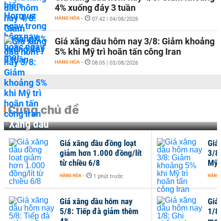
4% xuống đáy 3 tuần
HÀNG HÓA
-
07:42 | 04/08/2026
Giá xăng dầu hôm nay 3/8: Giảm khoảng
5% khi Mỹ trì hoãn tấn công Iran
HÀNG HÓA
-
08:05 | 03/08/2026
Cùng chủ đề
Xăng dầu
Giá xăng dầu đồng loạt
Giá
giảm hơn 1.000 đồng/lít
3/8
từ chiều 6/8
Mỹ 
HÀNG HÓA
-
HÀNG
1 phút trước
Giá xăng dầu hôm nay
Giá
5/8: Tiếp đà giảm thêm
1/8
4%
mạn