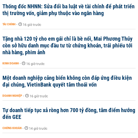
Thống đốc NHNN: Sửa đổi ba luật về tài chính để phát triển
thị trường vốn, giảm phụ thuộc vào ngân hàng
TÀI CHÍNH
-
16 giờ trước
Tặng nhà 120 tỷ cho em gái chỉ là bề nổi, Mai Phương Thúy
còn sở hữu danh mục đầu tư từ chứng khoán, trái phiếu tới
nhà hàng, phim ảnh
KINH DOANH
-
16 giờ trước
Một doanh nghiệp cảng biển không còn đáp ứng điều kiện
đại chúng, VietinBank quyết tâm thoái vốn
DOANH NGHIỆP
-
16 giờ trước
Tự doanh tiếp tục xả ròng hơn 700 tỷ đồng, tâm điểm hướng
đến GEE
CHỨNG KHOÁN
-
14 giờ trước