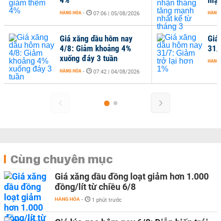
HÀNG HÓA
-
HÀNG
07:06 | 05/08/2026
Giá xăng dầu hôm nay
Giá
4/8: Giảm khoảng 4%
31/
xuống đáy 3 tuần
HÀNG
HÀNG HÓA
-
07:42 | 04/08/2026
Cùng chuyên mục
Giá xăng dầu đồng loạt giảm hơn 1.000
đồng/lít từ chiều 6/8
HÀNG HÓA
-
1 phút trước