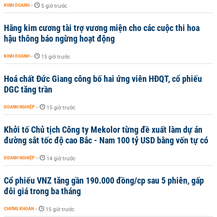
KINH DOANH
-
5 giờ trước
Hãng kim cương tài trợ vương miện cho các cuộc thi hoa
hậu thông báo ngừng hoạt động
KINH DOANH
-
15 giờ trước
Hoá chất Đức Giang công bố hai ứng viên HĐQT, cổ phiếu
DGC tăng trần
DOANH NGHIỆP
-
15 giờ trước
Khởi tố Chủ tịch Công ty Mekolor từng đề xuất làm dự án
đường sắt tốc độ cao Bắc - Nam 100 tỷ USD bằng vốn tự có
DOANH NGHIỆP
-
14 giờ trước
Cổ phiếu VNZ tăng gần 190.000 đồng/cp sau 5 phiên, gấp
đôi giá trong ba tháng
CHỨNG KHOÁN
-
15 giờ trước