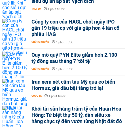
siêu dự án áp sát 'vạch đích'
THỜI SỰ
-
1 phút trước
Công ty con của HAGL chốt ngày IPO
gần 19 triệu cp với giá gấp hơn 4 lần cổ
phiếu HAG
CHỨNG KHOÁN
-
1 phút trước
Quy mô quỹ PYN Elite giảm hơn 2.100
tỷ đồng sau tháng 7 ‘tồi tệ’
CHỨNG KHOÁN
-
1 phút trước
Iran xem xét cấm tàu Mỹ qua eo biển
Hormuz, giá dầu bật tăng trở lại
QUỐC TẾ
-
1 phút trước
Khối tài sản hàng trăm tỷ của Huấn Hoa
Hồng: Từ biệt thự 50 tỷ, dàn siêu xe
hàng chục tỷ đến vườn tùng Nhật đắt đỏ