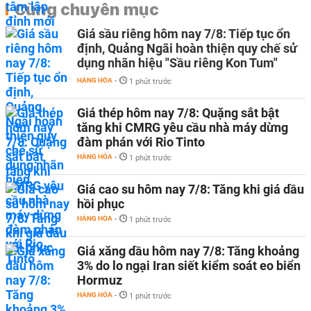
Cùng chuyên mục
Giá sầu riêng hôm nay 7/8: Tiếp tục ổn
định, Quảng Ngãi hoàn thiện quy chế sử
dụng nhãn hiệu "Sầu riêng Kon Tum"
HÀNG HÓA
-
1 phút trước
Giá thép hôm nay 7/8: Quặng sắt bật
tăng khi CMRG yêu cầu nhà máy dừng
đàm phán với Rio Tinto
HÀNG HÓA
-
1 phút trước
Giá cao su hôm nay 7/8: Tăng khi giá dầu
hồi phục
HÀNG HÓA
-
1 phút trước
Giá xăng dầu hôm nay 7/8: Tăng khoảng
3% do lo ngại Iran siết kiểm soát eo biển
Hormuz
HÀNG HÓA
-
1 phút trước