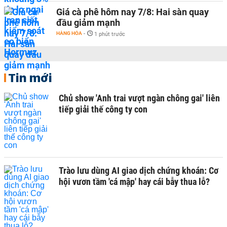
Giá cà phê hôm nay 7/8: Hai sàn quay
đầu giảm mạnh
HÀNG HÓA
-
1 phút trước
Tin mới
Chủ show 'Anh trai vượt ngàn chông gai' liên
tiếp giải thế công ty con
Trào lưu dùng AI giao dịch chứng khoán: Cơ
hội vươn tầm 'cá mập' hay cái bẫy thua lỗ?