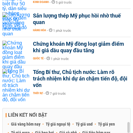
KINH DOANH
-
5 giờ trước
Sản lượng thép Mỹ phục hồi nhờ thuế
quan
HÀNG HÓA
-
1 phút trước
Chứng khoán Mỹ đồng loạt giảm điểm
khi giá dầu quay đầu tăng
QUỐC TẾ
-
1 phút trước
Tổng Bí thư, Chủ tịch nước: Làm rõ
trách nhiệm khi dự án chậm tiến độ, đội
vốn
THỜI SỰ
-
7 giờ trước
LIÊN KẾT NỔI BẬT
Giá vàng hôm nay
Tỷ giá ngoại tệ
Tỷ giá usd
Tỷ giá yen
Tỷ giá euro
Giá heo hơi
Giá cà phê
Giá tiêu hôm nay