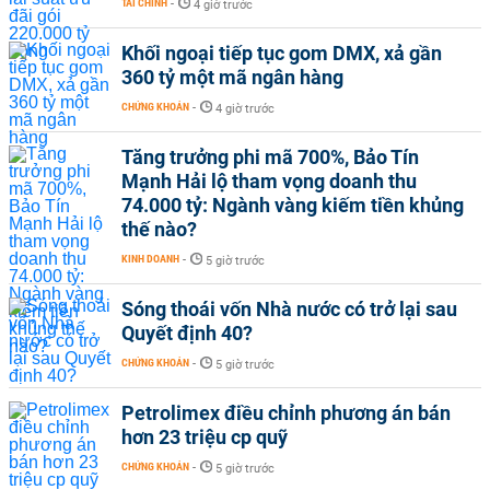
TÀI CHÍNH
-
4 giờ trước
Khối ngoại tiếp tục gom DMX, xả gần
360 tỷ một mã ngân hàng
CHỨNG KHOÁN
-
4 giờ trước
Tăng trưởng phi mã 700%, Bảo Tín
Mạnh Hải lộ tham vọng doanh thu
74.000 tỷ: Ngành vàng kiếm tiền khủng
thế nào?
KINH DOANH
-
5 giờ trước
Sóng thoái vốn Nhà nước có trở lại sau
Quyết định 40?
CHỨNG KHOÁN
-
5 giờ trước
Petrolimex điều chỉnh phương án bán
hơn 23 triệu cp quỹ
CHỨNG KHOÁN
-
5 giờ trước