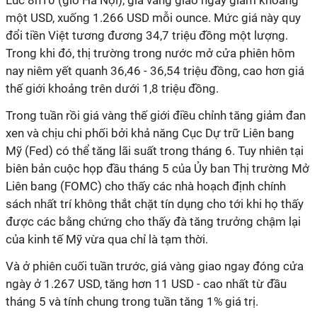
Lúc 8h10 (giờ Hà Nội), giá vàng giao ngay giảm khoảng
một USD, xuống 1.266 USD mỗi ounce. Mức giá này quy
đổi tiền Việt tương đương 34,7 triệu đồng một lượng.
Trong khi đó, thị trường trong nước mở cửa phiên hôm
nay niêm yết quanh 36,46 - 36,54 triệu đồng, cao hơn giá
thế giới khoảng trên dưới 1,8 triệu đồng.
Trong tuần rồi giá vàng thế giới điều chỉnh tăng giảm đan
xen và chịu chi phối bởi khả năng Cục Dự trữ Liên bang
Mỹ (Fed) có thể tăng lãi suất trong tháng 6. Tuy nhiên tại
biên bản cuộc họp đầu tháng 5 của Ủy ban Thị trường Mở
Liên bang (FOMC) cho thấy các nhà hoạch định chính
sách nhất trí không thắt chặt tín dụng cho tới khi họ thấy
được các bằng chứng cho thấy đà tăng trưởng chậm lại
của kinh tế Mỹ vừa qua chỉ là tạm thời.
Và ở phiên cuối tuần trước, giá vàng giao ngay đóng cửa
ngày ở 1.267 USD, tăng hơn 11 USD - cao nhất từ đầu
tháng 5 và tính chung trong tuần tăng 1% giá trị.