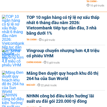
TÀI CHÍNH
-
10 giờ trước
TOP 10 ngân hàng có tỷ lệ nợ xấu thấp
nhất 6 tháng đầu năm 2026:
Vietcombank tiếp tục dẫn đầu, 3 nhà
băng dưới 1%
TÀI CHÍNH
-
6 giờ trước
Vingroup chuyển nhượng hơn 4,8 triệu
cổ phiếu VHM
CHỨNG KHOÁN
-
5 giờ trước
Măng Đen duyệt quy hoạch khu đô thị
264 ha của Sun World
NHÀ ĐẤT
-
22 phút trước
NHNN công bố điều kiện 'hưởng' lãi
suất ưu đãi gói 220.000 tỷ đồng