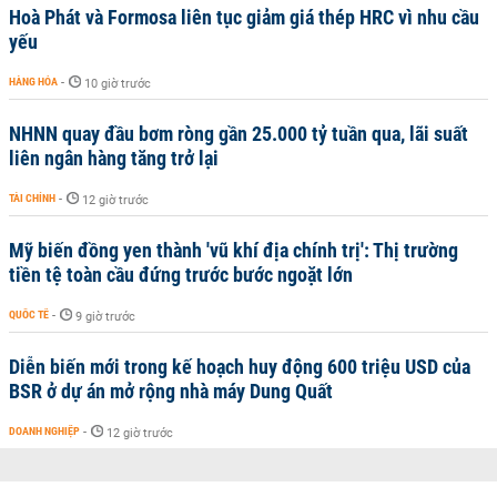
Hoà Phát và Formosa liên tục giảm giá thép HRC vì nhu cầu
yếu
HÀNG HÓA
-
10 giờ trước
NHNN quay đầu bơm ròng gần 25.000 tỷ tuần qua, lãi suất
liên ngân hàng tăng trở lại
TÀI CHÍNH
-
12 giờ trước
Mỹ biến đồng yen thành 'vũ khí địa chính trị': Thị trường
tiền tệ toàn cầu đứng trước bước ngoặt lớn
QUỐC TẾ
-
9 giờ trước
Diễn biến mới trong kế hoạch huy động 600 triệu USD của
BSR ở dự án mở rộng nhà máy Dung Quất
DOANH NGHIỆP
-
12 giờ trước