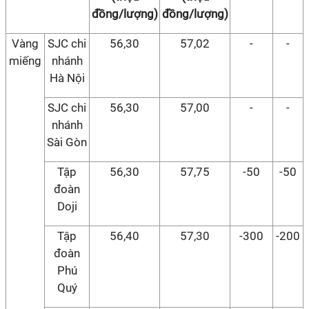
đồng/lượng)
đồng/lượng)
Vàng
SJC chi
56,30
57,02
-
-
miếng
nhánh
Hà Nội
SJC chi
56,30
57,00
-
-
nhánh
Sài Gòn
Tập
56,30
57,75
-50
-50
đoàn
Doji
Tập
56,40
57,30
-300
-200
đoàn
Phú
Quý