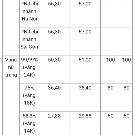
PNJ chi
56,30
57,00
-
-
nhánh
Hà Nội
PNJ chi
56,30
57,00
-
-
nhánh
Sài Gòn
Vàng
99,99%
50,30
51,00
-100
-100
nữ
(vàng
trang
24K)
75%
36,40
38,40
-80
-80
(vàng
18K)
58,3%
27,88
29,88
-60
-60
(vàng
14K)