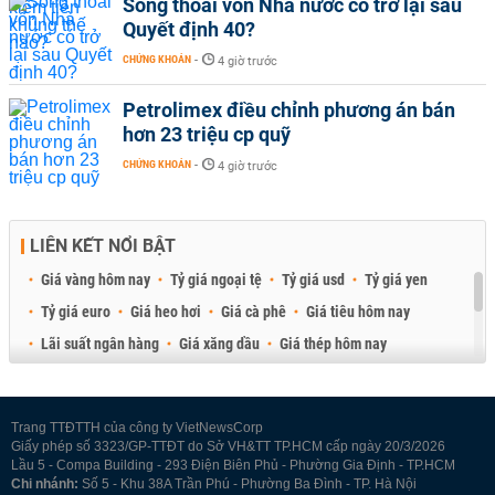
Sóng thoái vốn Nhà nước có trở lại sau
Quyết định 40?
CHỨNG KHOÁN
-
4 giờ trước
Petrolimex điều chỉnh phương án bán
hơn 23 triệu cp quỹ
CHỨNG KHOÁN
-
4 giờ trước
LIÊN KẾT NỔI BẬT
Giá vàng hôm nay
Tỷ giá ngoại tệ
Tỷ giá usd
Tỷ giá yen
Tỷ giá euro
Giá heo hơi
Giá cà phê
Giá tiêu hôm nay
Lãi suất ngân hàng
Giá xăng dầu
Giá thép hôm nay
Giá sầu riêng
Giá thịt heo
Giá gạo
Giá cao su
Best Retail Brokers
Diễn đàn đầu tư Việt Nam 2026
Trang TTĐTTH của công ty VietNewsCorp
Giấy phép số 3323/GP-TTĐT do Sở VH&TT TP.HCM cấp ngày 20/3/2026
Lầu 5 - Compa Building - 293 Điện Biên Phủ - Phường Gia Định - TP.HCM
Chi nhánh:
Số 5 - Khu 38A Trần Phú - Phường Ba Đình - TP. Hà Nội