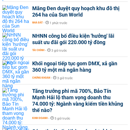
Măng Đen duyệt quy hoạch khu đô thị
264 ha của Sun World
NHÀ ĐẤT
-
1 phút trước
NHNN công bố điều kiện 'hưởng' lãi
suất ưu đãi gói 220.000 tỷ đồng
TÀI CHÍNH
-
3 giờ trước
Khối ngoại tiếp tục gom DMX, xả gần
360 tỷ một mã ngân hàng
CHỨNG KHOÁN
-
3 giờ trước
Tăng trưởng phi mã 700%, Bảo Tín
Mạnh Hải lộ tham vọng doanh thu
74.000 tỷ: Ngành vàng kiếm tiền khủng
thế nào?
KINH DOANH
-
5 giờ trước