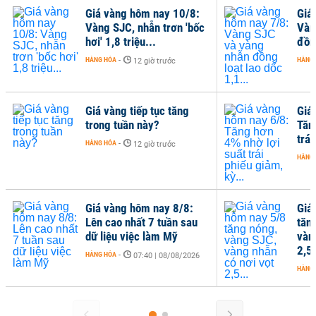
Giá vàng hôm nay 10/8:
Giá
Vàng SJC, nhẫn trơn 'bốc
Vàn
hơi' 1,8 triệu...
đồng
HÀNG HÓA
-
HÀNG
12 giờ trước
Giá vàng tiếp tục tăng
Giá
trong tuần này?
Tăn
trái
HÀNG HÓA
-
12 giờ trước
HÀNG
Giá vàng hôm nay 8/8:
Giá
Lên cao nhất 7 tuần sau
tăn
dữ liệu việc làm Mỹ
vàn
2,5.
HÀNG HÓA
-
07:40 | 08/08/2026
HÀNG