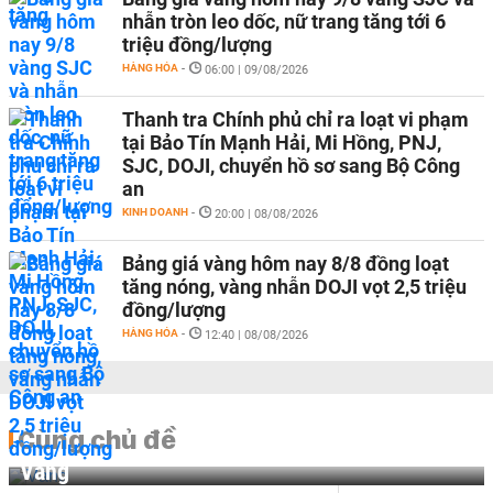
nhẫn tròn leo dốc, nữ trang tăng tới 6
triệu đồng/lượng
HÀNG HÓA
-
06:00 | 09/08/2026
Thanh tra Chính phủ chỉ ra loạt vi phạm
tại Bảo Tín Mạnh Hải, Mi Hồng, PNJ,
SJC, DOJI, chuyển hồ sơ sang Bộ Công
an
KINH DOANH
-
20:00 | 08/08/2026
Bảng giá vàng hôm nay 8/8 đồng loạt
tăng nóng, vàng nhẫn DOJI vọt 2,5 triệu
đồng/lượng
HÀNG HÓA
-
12:40 | 08/08/2026
Cùng chủ đề
Vàng