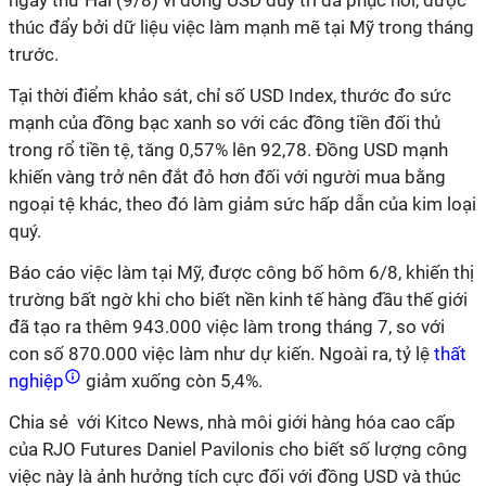
ngày thứ Hai (9/8) vì đồng USD duy trì đà phục hồi, được
thúc đẩy bởi dữ liệu việc làm mạnh mẽ tại Mỹ trong tháng
trước.
Tại thời điểm khảo sát, chỉ số USD Index, thước đo sức
mạnh của đồng bạc xanh so với các đồng tiền đối thủ
trong rổ tiền tệ, tăng 0,57% lên 92,78. Đồng USD mạnh
khiến vàng trở nên đắt đỏ hơn đối với người mua bằng
ngoại tệ khác, theo đó làm giảm sức hấp dẫn của kim loại
quý.
Báo cáo việc làm tại Mỹ, được công bố hôm 6/8, khiến thị
trường bất ngờ khi cho biết nền kinh tế hàng đầu thế giới
đã tạo ra thêm 943.000 việc làm trong tháng 7, so với
con số 870.000 việc làm như dự kiến. Ngoài ra, tỷ lệ
thất
nghiệp
giảm xuống còn 5,4%.
Chia sẻ với Kitco News, nhà môi giới hàng hóa cao cấp
của RJO Futures Daniel Pavilonis cho biết số lượng công
việc này là ảnh hưởng tích cực đối với đồng USD và thúc