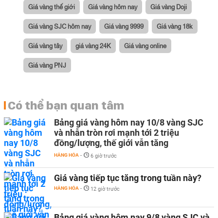
Giá vàng thế giới
Giá vàng hôm nay
Giá vàng Doji
Giá vàng SJC hôm nay
Giá vàng 9999
Giá vàng 18k
Giá vàng tây
giá vàng 24K
Giá vàng online
Giá vàng PNJ
Có thể bạn quan tâm
Bảng giá vàng hôm nay 10/8 vàng SJC
và nhẫn tròn rơi mạnh tới 2 triệu
đồng/lượng, thế giới vẫn tăng
HÀNG HÓA
-
6 giờ trước
Giá vàng tiếp tục tăng trong tuần này?
HÀNG HÓA
-
12 giờ trước
Bảng giá vàng hôm nay 9/8 vàng SJC và