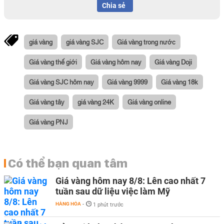
Chia sẻ
giá vàng
giá vàng SJC
Giá vàng trong nước
Giá vàng thế giới
Giá vàng hôm nay
Giá vàng Doji
Giá vàng SJC hôm nay
Giá vàng 9999
Giá vàng 18k
Giá vàng tây
giá vàng 24K
Giá vàng online
Giá vàng PNJ
Có thể bạn quan tâm
Giá vàng hôm nay 8/8: Lên cao nhất 7
tuần sau dữ liệu việc làm Mỹ
HÀNG HÓA
-
1 phút trước