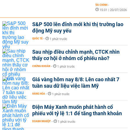
TÀI CHÍNH
-
15:01 | 20/07/2026
S&P 500 lên đỉnh mới khi thị trường lao
động Mỹ suy yếu
QUỐC TẾ
-
1 phút trước
Sau nhịp điều chỉnh mạnh, CTCK nhìn
thấy cơ hội ở nhóm cổ phiếu nào?
CHỨNG KHOÁN
-
1 phút trước
Giá vàng hôm nay 8/8: Lên cao nhất 7
tuần sau dữ liệu việc làm Mỹ
HÀNG HÓA
-
1 phút trước
Điện Máy Xanh muốn phát hành cổ
phiếu với tỷ lệ 1:1 để tăng thanh khoản
DOANH NGHIỆP
-
1 phút trước