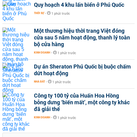
Quy hoạch 4 khu lấn biển ở Phú Quốc
THỜI SỰ
-
1 phút trước
Một thương hiệu thời trang Việt đóng
cửa sau 5 năm hoạt động, thanh lý toàn
bộ cửa hàng
KINH DOANH
-
1 phút trước
Dự án Sheraton Phú Quốc bị buộc chấm
dứt hoạt động
NHÀ ĐẤT
-
1 phút trước
Công ty 100 tỷ của Huấn Hoa Hồng
bỗng dưng ‘biến mất’, một công ty khác
đã giải thể
KINH DOANH
-
1 phút trước