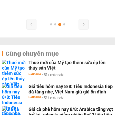
Cùng chuyên mục
Thuế mới của Mỹ tạo thêm sức ép lên
thủy sản Việt
HÀNG HÓA
-
1 phút trước
Giá tiêu hôm nay 8/8: Tiêu Indonesia tiếp
đà tăng nhẹ, Việt Nam giữ giá ổn định
HÀNG HÓA
-
1 phút trước
Giá cà phê hôm nay 8/8: Arabica tăng vọt
trở lại, robusta giảm phiên thứ 2 liên tiếp