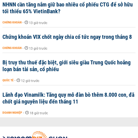
NHNN cần tăng nắm giữ bao nhiêu cổ phiếu CTG để sở hữu
tối thiểu 65% VietinBank?
CHỨNG KHOÁN
-
13 giờ trước
Chứng khoán VIX chốt ngày chia cổ tức ngay trong tháng 8
CHỨNG KHOÁN
-
13 giờ trước
Bị truy thu thuế đặc biệt, giới siêu giàu Trung Quốc hoảng
loạn bán tài sản, cổ phiếu
QUỐC TẾ
-
12 giờ trước
Lãnh đạo Vinamilk: Tăng quy mô đàn bò thêm 8.000 con, đã
chốt giá nguyên liệu đến tháng 11
DOANH NGHIỆP
-
18 giờ trước