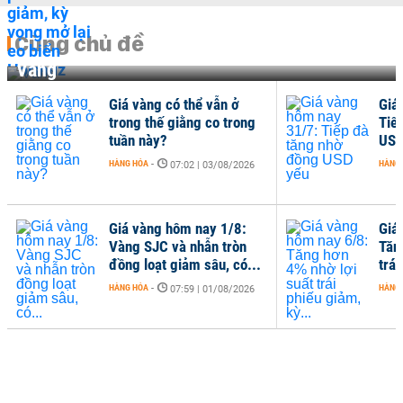
Cùng chủ đề
Vàng
Giá vàng có thể vẫn ở
Giá
trong thế giằng co trong
Tiế
tuần này?
USD
HÀNG HÓA
-
HÀNG
07:02 | 03/08/2026
Giá vàng hôm nay 1/8:
Giá
Vàng SJC và nhẫn tròn
Tăn
đồng loạt giảm sâu, có...
trái
HÀNG HÓA
-
HÀNG
07:59 | 01/08/2026