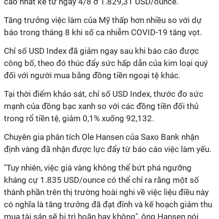
cao nhất kể từ ngày 4/8 ở 1.829,31 USD/ounce.
Tăng trưởng việc làm của Mỹ thấp hơn nhiều so với dự
báo trong tháng 8 khi số ca nhiễm COVID-19 tăng vọt.
Chỉ số USD Index đã giảm ngay sau khi báo cáo được
công bố, theo đó thúc đẩy sức hấp dẫn của kim loại quý
đối với người mua bằng đồng tiền ngoại tệ khác.
Tại thời điểm khảo sát, chỉ số USD Index, thước đo sức
mạnh của đồng bạc xanh so với các đồng tiền đối thủ
trong rổ tiền tệ, giảm 0,1% xuống 92,132.
Chuyên gia phân tích Ole Hansen của Saxo Bank nhận
định vàng đã nhận được lực đẩy từ báo cáo việc làm yếu.
"Tuy nhiên, việc giá vàng không thể bứt phá ngưỡng
kháng cự 1.835 USD/ounce có thể chỉ ra rằng một số
thành phần trên thị trường hoài nghi về việc liệu điều này
có nghĩa là tăng trưởng đã đạt đỉnh và kế hoạch giảm thu
mua tài sản sẽ bị trì hoãn hay không", ông Hansen nói