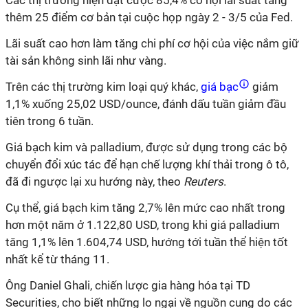
Các thị trường hiện đặt cược 85,4% cơ hội lãi suất tăng
thêm 25 điểm cơ bản tại cuộc họp ngày 2 - 3/5 của Fed.
Lãi suất cao hơn làm tăng chi phí cơ hội của việc nắm giữ
tài sản không sinh lãi như vàng.
Trên các thị trường kim loại quý khác,
giá bạc
giảm
1,1% xuống 25,02 USD/ounce, đánh dấu tuần giảm đầu
tiên trong 6 tuần.
Giá bạch kim và palladium, được sử dụng trong các bộ
chuyển đổi xúc tác để hạn chế lượng khí thải trong ô tô,
đã đi ngược lại xu hướng này, theo
Reuters
.
Cụ thể, giá bạch kim tăng 2,7% lên mức cao nhất trong
hơn một năm ở 1.122,80 USD, trong khi giá palladium
tăng 1,1% lên 1.604,74 USD, hướng tới tuần thể hiện tốt
nhất kể từ tháng 11.
Ông Daniel Ghali, chiến lược gia hàng hóa tại TD
Securities, cho biết những lo ngại về nguồn cung do các