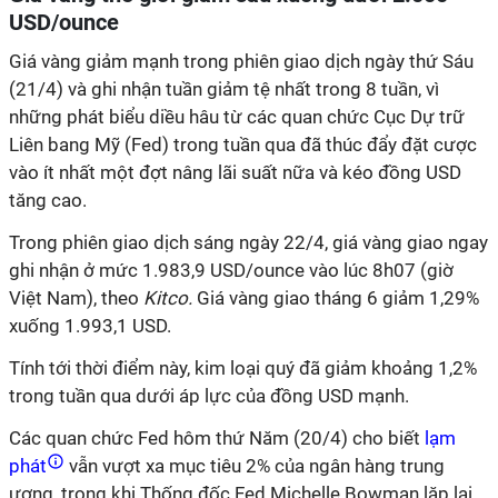
USD/ounce
Giá vàng giảm mạnh trong phiên giao dịch ngày thứ Sáu
(21/4) và ghi nhận tuần giảm tệ nhất trong 8 tuần, vì
những phát biểu diều hâu từ các quan chức Cục Dự trữ
Liên bang Mỹ (Fed) trong tuần qua đã thúc đẩy đặt cược
vào ít nhất một đợt nâng lãi suất nữa và kéo đồng USD
tăng cao.
Trong phiên giao dịch sáng ngày 22/4, giá vàng giao ngay
ghi nhận ở mức 1.983,9 USD/ounce vào lúc 8h07 (giờ
Việt Nam), theo
Kitco.
Giá vàng giao tháng 6 giảm 1,29%
xuống 1.993,1 USD.
Tính tới thời điểm này, kim loại quý đã giảm khoảng 1,2%
trong tuần qua dưới áp lực của đồng USD mạnh.
Các quan chức Fed hôm thứ Năm (20/4) cho biết
lạm
phát
vẫn vượt xa mục tiêu 2% của ngân hàng trung
ương, trong khi Thống đốc Fed Michelle Bowman lặp lại