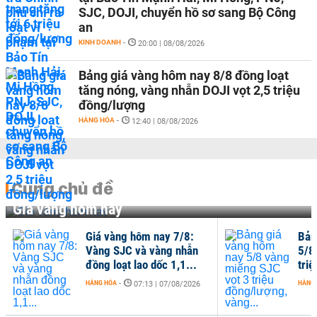
SJC, DOJI, chuyển hồ sơ sang Bộ Công
an
KINH DOANH
-
20:00 | 08/08/2026
Bảng giá vàng hôm nay 8/8 đồng loạt
tăng nóng, vàng nhẫn DOJI vọt 2,5 triệu
đồng/lượng
HÀNG HÓA
-
12:40 | 08/08/2026
Cùng chủ đề
Giá vàng hôm nay
Giá vàng hôm nay 7/8:
Bản
Vàng SJC và vàng nhẫn
5/8
đồng loạt lao dốc 1,1...
tri
HÀNG HÓA
-
HÀNG
07:13 | 07/08/2026