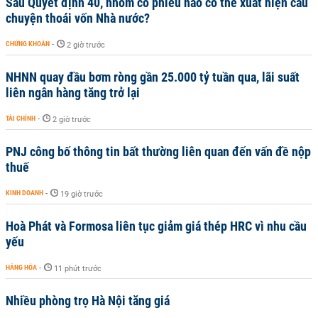
Sau Quyết định 40, nhóm cổ phiếu nào có thể xuất hiện câu
chuyện thoái vốn Nhà nước?
CHỨNG KHOÁN
-
2 giờ trước
NHNN quay đầu bơm ròng gần 25.000 tỷ tuần qua, lãi suất
liên ngân hàng tăng trở lại
TÀI CHÍNH
-
2 giờ trước
PNJ công bố thông tin bất thường liên quan đến vấn đề nộp
thuế
KINH DOANH
-
19 giờ trước
Hoà Phát và Formosa liên tục giảm giá thép HRC vì nhu cầu
yếu
HÀNG HÓA
-
11 phút trước
Nhiều phòng trọ Hà Nội tăng giá