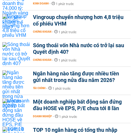
KINH DOANH
-
1 phút trước
Vingroup chuyển nhượng hơn 4,8 triệu
cổ phiếu VHM
CHỨNG KHOÁN
-
1 phút trước
Sóng thoái vốn Nhà nước có trở lại sau
Quyết định 40?
CHỨNG KHOÁN
-
1 phút trước
Ngân hàng nào tăng được nhiều tiền
gửi nhất trong nửa đầu năm 2026?
TÀI CHÍNH
-
1 phút trước
Một doanh nghiệp bất động sản đứng
đầu HOSE về EPS, P/E chưa tới 8 lần
DOANH NGHIỆP
-
1 phút trước
TOP 10 ngân hàng có tổng thu nhập