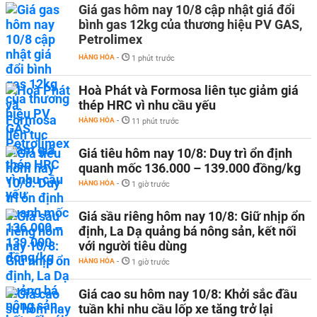
Giá gas hôm nay 10/8 cập nhật giá đổi
bình gas 12kg của thương hiệu PV GAS,
Petrolimex
HÀNG HÓA
-
1 phút trước
Hoà Phát và Formosa liên tục giảm giá
thép HRC vì nhu cầu yếu
HÀNG HÓA
-
11 phút trước
Giá tiêu hôm nay 10/8: Duy trì ổn định
quanh mốc 136.000 – 139.000 đồng/kg
HÀNG HÓA
-
1 giờ trước
Giá sầu riêng hôm nay 10/8: Giữ nhịp ổn
định, La Dạ quảng bá nông sản, kết nối
với người tiêu dùng
HÀNG HÓA
-
1 giờ trước
Giá cao su hôm nay 10/8: Khởi sắc đầu
tuần khi nhu cầu lốp xe tăng trở lại