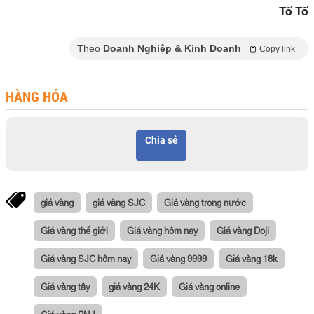
Tố Tố
Theo
Doanh Nghiệp & Kinh Doanh
Copy link
HÀNG HÓA
Chia sẻ
giá vàng
giá vàng SJC
Giá vàng trong nước
Giá vàng thế giới
Giá vàng hôm nay
Giá vàng Doji
Giá vàng SJC hôm nay
Giá vàng 9999
Giá vàng 18k
Giá vàng tây
giá vàng 24K
Giá vàng online