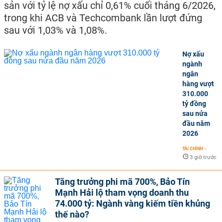
sản với tỷ lệ nợ xấu chỉ 0,61% cuối tháng 6/2026,
trong khi ACB và Techcombank lần lượt đứng
sau với 1,03% và 1,08%.
Nợ xấu
ngành
ngân
hàng vượt
310.000
tỷ đồng
sau nửa
đầu năm
2026
TÀI CHÍNH
-
3 giờ trước
Tăng trưởng phi mã 700%, Bảo Tín
Mạnh Hải lộ tham vọng doanh thu
74.000 tỷ: Ngành vàng kiếm tiền khủng
thế nào?