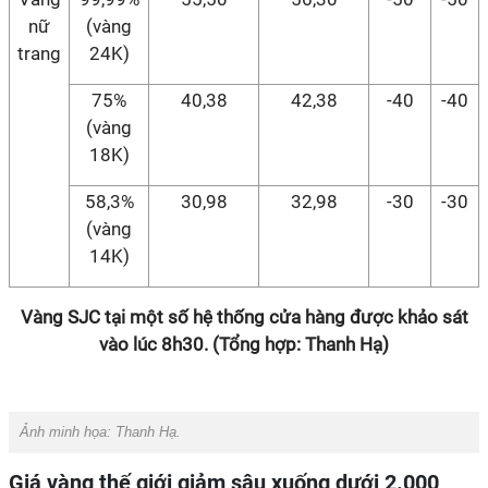
nữ
(vàng
trang
24K)
75%
40,38
42,38
-40
-40
(vàng
18K)
58,3%
30,98
32,98
-30
-30
(vàng
14K)
Vàng SJC tại một số hệ thống cửa hàng được khảo sát
vào lúc 8h30. (Tổng hợp: Thanh Hạ)
Ảnh minh họa: Thanh Hạ.
Giá vàng thế giới giảm sâu xuống dưới 2.000