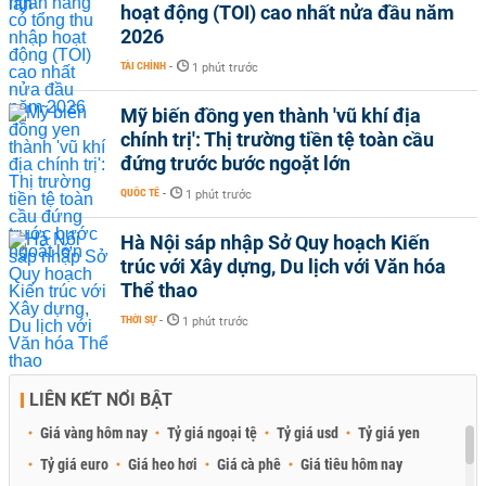
hoạt động (TOI) cao nhất nửa đầu năm
2026
TÀI CHÍNH
-
1 phút trước
Mỹ biến đồng yen thành 'vũ khí địa
chính trị': Thị trường tiền tệ toàn cầu
đứng trước bước ngoặt lớn
QUỐC TẾ
-
1 phút trước
Hà Nội sáp nhập Sở Quy hoạch Kiến
trúc với Xây dựng, Du lịch với Văn hóa
Thể thao
THỜI SỰ
-
1 phút trước
LIÊN KẾT NỔI BẬT
Giá vàng hôm nay
Tỷ giá ngoại tệ
Tỷ giá usd
Tỷ giá yen
Tỷ giá euro
Giá heo hơi
Giá cà phê
Giá tiêu hôm nay