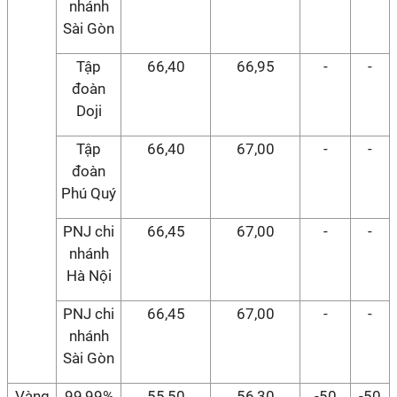
nhánh
Sài Gòn
Tập
66,40
66,95
-
-
đoàn
Doji
Tập
66,40
67,00
-
-
đoàn
Phú Quý
PNJ chi
66,45
67,00
-
-
nhánh
Hà Nội
PNJ chi
66,45
67,00
-
-
nhánh
Sài Gòn
Vàng
99,99%
55,50
56,30
-50
-50