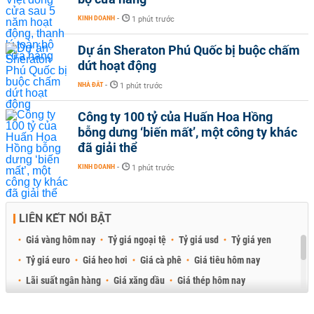
KINH DOANH
-
1 phút trước
Dự án Sheraton Phú Quốc bị buộc chấm
dứt hoạt động
NHÀ ĐẤT
-
1 phút trước
Công ty 100 tỷ của Huấn Hoa Hồng
bỗng dưng ‘biến mất’, một công ty khác
đã giải thể
KINH DOANH
-
1 phút trước
LIÊN KẾT NỔI BẬT
Giá vàng hôm nay
Tỷ giá ngoại tệ
Tỷ giá usd
Tỷ giá yen
Tỷ giá euro
Giá heo hơi
Giá cà phê
Giá tiêu hôm nay
Lãi suất ngân hàng
Giá xăng dầu
Giá thép hôm nay
Giá sầu riêng
Giá thịt heo
Giá gạo
Giá cao su