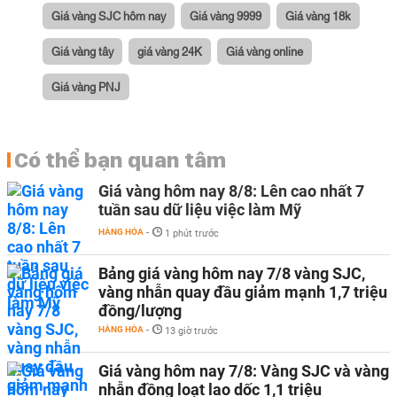
Giá vàng SJC hôm nay
Giá vàng 9999
Giá vàng 18k
Giá vàng tây
giá vàng 24K
Giá vàng online
Giá vàng PNJ
Có thể bạn quan tâm
Giá vàng hôm nay 8/8: Lên cao nhất 7
tuần sau dữ liệu việc làm Mỹ
HÀNG HÓA
-
1 phút trước
Bảng giá vàng hôm nay 7/8 vàng SJC,
vàng nhẫn quay đầu giảm mạnh 1,7 triệu
đồng/lượng
HÀNG HÓA
-
13 giờ trước
Giá vàng hôm nay 7/8: Vàng SJC và vàng
nhẫn đồng loạt lao dốc 1,1 triệu