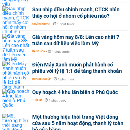
Sau nhịp điều chỉnh mạnh, CTCK nhìn
thấy cơ hội ở nhóm cổ phiếu nào?
CHỨNG KHOÁN
-
1 phút trước
Giá vàng hôm nay 8/8: Lên cao nhất 7
tuần sau dữ liệu việc làm Mỹ
HÀNG HÓA
-
1 phút trước
Điện Máy Xanh muốn phát hành cổ
phiếu với tỷ lệ 1:1 để tăng thanh khoản
DOANH NGHIỆP
-
1 phút trước
Quy hoạch 4 khu lấn biển ở Phú Quốc
THỜI SỰ
-
1 phút trước
Một thương hiệu thời trang Việt đóng
cửa sau 5 năm hoạt động, thanh lý toàn
bộ cửa hàng