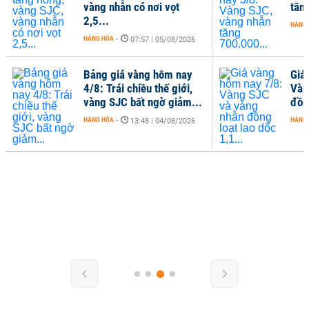
vàng nhẫn có nơi vọt
tăn
2,5...
HÀNG
HÀNG HÓA
-
07:57 | 05/08/2026
Bảng giá vàng hôm nay
Giá
4/8: Trái chiều thế giới,
Vàn
vàng SJC bất ngờ giảm...
đồng
HÀNG HÓA
-
HÀNG
13:48 | 04/08/2026