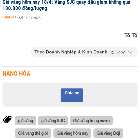
Giá vàng hôm nay 18/4: Vàng SJC quay đầu giảm không quá
100.000 đồng/lượng
HÀNG HÓA
-
18-04-2023
Tố Tố
Theo
Doanh Nghiệp & Kinh Doanh
Copy link
HÀNG HÓA
Chia sẻ
giá vàng
giá vàng SJC
Giá vàng trong nước
Giá vàng thế giới
Giá vàng hôm nay
Giá vàng Doji