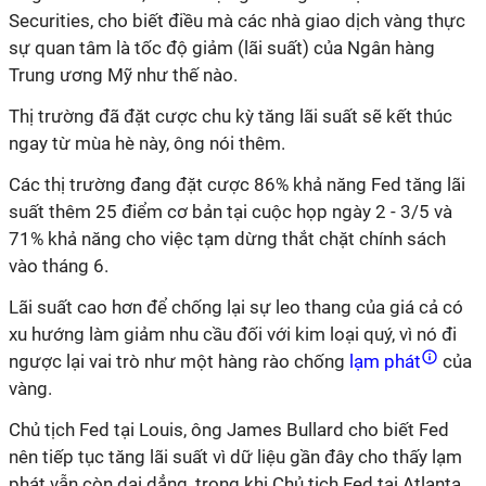
Securities, cho biết điều mà các nhà giao dịch vàng thực
sự quan tâm là tốc độ giảm (lãi suất) của Ngân hàng
Trung ương Mỹ như thế nào.
Thị trường đã đặt cược chu kỳ tăng lãi suất sẽ kết thúc
ngay từ mùa hè này, ông nói thêm.
Các thị trường đang đặt cược 86% khả năng Fed tăng lãi
suất thêm 25 điểm cơ bản tại cuộc họp ngày 2 - 3/5 và
71% khả năng cho việc tạm dừng thắt chặt chính sách
vào tháng 6.
Lãi suất cao hơn để chống lại sự leo thang của giá cả có
xu hướng làm giảm nhu cầu đối với kim loại quý, vì nó đi
ngược lại vai trò như một hàng rào chống
lạm phát
của
vàng.
Chủ tịch Fed tại Louis, ông James Bullard cho biết Fed
nên tiếp tục tăng lãi suất vì dữ liệu gần đây cho thấy lạm
phát vẫn còn dai dẳng, trong khi Chủ tịch Fed tại Atlanta,