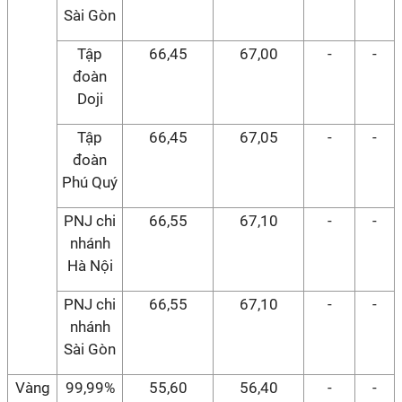
Sài Gòn
Tập
66,45
67,00
-
-
đoàn
Doji
Tập
66,45
67,05
-
-
đoàn
Phú Quý
PNJ chi
66,55
67,10
-
-
nhánh
Hà Nội
PNJ chi
66,55
67,10
-
-
nhánh
Sài Gòn
Vàng
99,99%
55,60
56,40
-
-