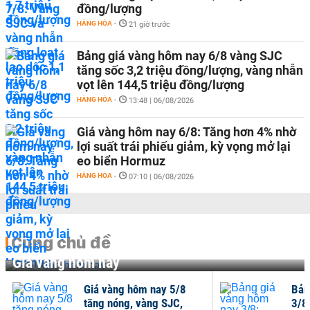
đồng/lượng
HÀNG HÓA
-
21 giờ trước
Bảng giá vàng hôm nay 6/8 vàng SJC
tăng sốc 3,2 triệu đồng/lượng, vàng nhẫn
vọt lên 144,5 triệu đồng/lượng
HÀNG HÓA
-
13:48 | 06/08/2026
Giá vàng hôm nay 6/8: Tăng hơn 4% nhờ
lợi suất trái phiếu giảm, kỳ vọng mở lại
eo biển Hormuz
HÀNG HÓA
-
07:10 | 06/08/2026
Cùng chủ đề
Giá vàng hôm nay
Giá vàng hôm nay 5/8
Bản
tăng nóng, vàng SJC,
3/8