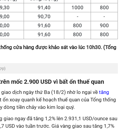
9,30
91,40
1000
800
9,00
90,70
-
-
0,00
91,60
800
900
0,00
91,60
800
800
 thống cửa hàng được khảo sát vào lúc 10h30. (Tổng
hợp)
i trên mốc 2.900 USD vì bất ổn thuế quan
 giao dịch ngày thứ Ba (18/2) nhờ lo ngại về
tăng
t ổn xoay quanh kế hoạch thuế quan của Tổng thống
 dòng tiền chảy vào kim loại quý.
ng giao ngay đã tăng 1,2% lên 2.931,1 USD/ounce sau
,7 USD vào tuần trước. Giá vàng giao sau tăng 1,7%