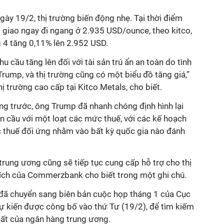
gày 19/2, thị trường biến động nhẹ. Tại thời điểm
g giao ngay đi ngang ở 2.935 USD/ounce, theo kitco,
g 4 tăng 0,11% lên 2.952 USD.
 cầu tăng lên đối với tài sản trú ẩn an toàn do tình
Trump, và thị trường cũng có một biểu đồ tăng giá,”
ị trường cao cấp tại Kitco Metals, cho biết.
ng trước, ông Trump đã nhanh chóng định hình lại
n cầu với một loạt các mức thuế, với các kế hoạch
 thuế đối ứng nhằm vào bất kỳ quốc gia nào đánh
rung ương cũng sẽ tiếp tục cung cấp hỗ trợ cho thị
tích của Commerzbank cho biết trong một ghi chú.
n đã chuyển sang biên bản cuộc họp tháng 1 của Cục
dự kiến được công bố vào thứ Tư (19/2), để tìm kiếm
suất của ngân hàng trung ương.