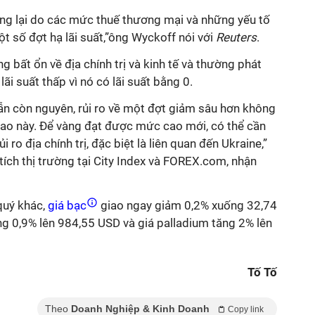
ững lại do các mức thuế thương mại và những yếu tố
ột số đợt hạ lãi suất,”ông Wyckoff nói với
Reuters
.
 bất ổn về địa chính trị và kinh tế và thường phát
ãi suất thấp vì nó có lãi suất bằng 0.
ẫn còn nguyên, rủi ro về một đợt giảm sâu hơn không
ao này. Để vàng đạt được mức cao mới, có thể cần
 ro địa chính trị, đặc biệt là liên quan đến Ukraine,”
ích thị trường tại City Index và FOREX.com, nhận
quý khác,
giá bạc
giao ngay giảm 0,2% xuống 32,74
g 0,9% lên 984,55 USD và giá palladium tăng 2% lên
Tố Tố
Theo
Doanh Nghiệp & Kinh Doanh
Copy link