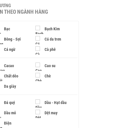
HƯƠNG
IN THEO NGÀNH HÀNG
Bạc
Bạch Kim
Bông - Sợi
Cá da trơn
Cá ngừ
Cà phê
Cacao
Cao su
Chất dẻo
Chè
Da giày
Đá quý
Dầu - Hạt dầu
Dầu mỏ
Dệt may
Điện