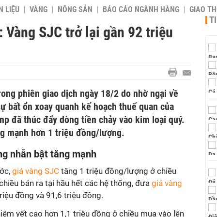
 LIỆU
VÀNG
NÔNG SẢN
BÁO CÁO NGÀNH HÀNG
GIAO T
T
 Vàng SJC trở lại gần 92 triệu
trong phiên giao dịch ngày 18/2 do nhờ ngại về
 sự bất ổn xoay quanh kế hoạch thuế quan của
p đã thúc đẩy dòng tiền chảy vào kim loại quý.
g mạnh hơn 1 triệu đồng/lượng.
ng nhẫn bật tăng mạnh
ước,
giá vàng SJC
tăng 1 triệu đồng/lượng ở chiều
hiều bán ra tại hầu hết các hệ thống, đưa
giá vàng
triệu đồng và 91,6 triệu đồng.
niêm yết cao hơn 1,1 triệu đồng ở chiều mua vào lên