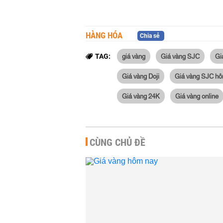
HÀNG HÓA
Chia sẻ
giá vàng
Giá vàng SJC
Gi
TAG:
Giá vàng Doji
Giá vàng SJC hô
Giá vàng 24K
Giá vàng online
CÙNG CHỦ ĐỀ