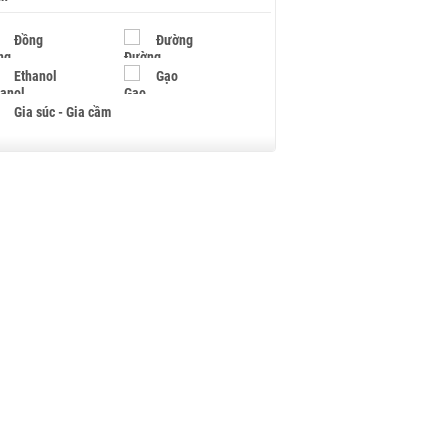
Đồng
Đường
Ethanol
Gạo
Gia súc - Gia cầm
Giấy
Gỗ
Hạt điều
Hồ tiêu - Hạt tiêu
Khí đốt
Kim loại khác
Mắc ca
Muối
Ngũ cốc
Nhựa - Hạt nhựa
Palladium
Phân bón