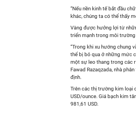
“Nếu nền kinh tế bắt đầu ch
khác, chúng ta có thể thấy m
Vàng được hưởng lợi từ những
triển mạnh trong môi trường l
“Trong khi xu hướng chung v
thể bị bỏ qua ở những mức c
một sự leo thang trong các rủi
Fawad Razaqzada, nhà phân t
định.
Trên các thị trường kim loại 
USD/ounce. Giá bạch kim tăn
981,61 USD.