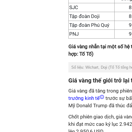
SJC
8
Tập đoàn Doji
8
Tập đoàn Phú Quý
9
PNJ
9
Giá vàng nhẫn tại một số hệ
hợp: Tố Tố)
Số liệu: Wichart, Doji (Tố Tố tổng 
Giá vàng thế giới trở lạ
Giá vàng đã tăng trong phiên
trưởng kinh tế
trước sự bấ
Mỹ Donald Trump đã thúc đẩy
Chốt phiên giao dịch, giá và
khi đạt mức cao kỷ lục 2.942
lên 2.950,6 USD.