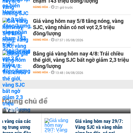
chạm 143 triệu đồng/lượng
HÀNG HÓA
-
21 giờ trước
Giá vàng hôm nay 5/8 tăng nóng, vàng
SJC, vàng nhẫn có nơi vọt 2,5 triệu
đồng/lượng
HÀNG HÓA
-
07:57 | 05/08/2026
Bảng giá vàng hôm nay 4/8: Trái chiều
thế giới, vàng SJC bất ngờ giảm 2,3 triệu
đồng/lượng
HÀNG HÓA
-
13:48 | 04/08/2026
Cùng chủ đề
Vàng
a vàng của các
Giá vàng hôm nay 29/7:
àng trung ương
Vàng SJC và vàng nhẫn
u trong nửa đầu
cùng lao dốc, có nơi