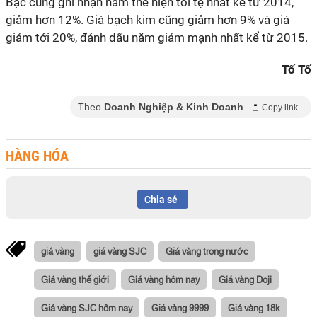
Bạc cũng ghi nhận năm thể hiện tồi tệ nhất kể từ 2014,
giảm hơn 12%. Giá bạch kim cũng giảm hơn 9% và giá
giảm tới 20%, đánh dấu năm giảm mạnh nhất kể từ 2015.
Tố Tố
Theo
Doanh Nghiệp & Kinh Doanh
Copy link
HÀNG HÓA
Chia sẻ
giá vàng
giá vàng SJC
Giá vàng trong nước
Giá vàng thế giới
Giá vàng hôm nay
Giá vàng Doji
Giá vàng SJC hôm nay
Giá vàng 9999
Giá vàng 18k