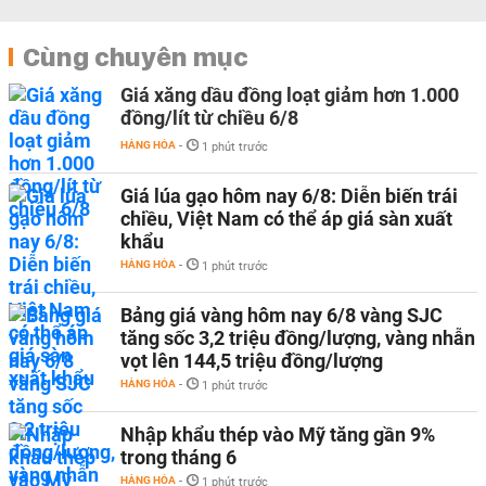
Cùng chuyên mục
Giá xăng dầu đồng loạt giảm hơn 1.000
đồng/lít từ chiều 6/8
HÀNG HÓA
-
1 phút trước
Giá lúa gạo hôm nay 6/8: Diễn biến trái
chiều, Việt Nam có thể áp giá sàn xuất
khẩu
HÀNG HÓA
-
1 phút trước
Bảng giá vàng hôm nay 6/8 vàng SJC
tăng sốc 3,2 triệu đồng/lượng, vàng nhẫn
vọt lên 144,5 triệu đồng/lượng
HÀNG HÓA
-
1 phút trước
Nhập khẩu thép vào Mỹ tăng gần 9%
trong tháng 6
HÀNG HÓA
-
1 phút trước