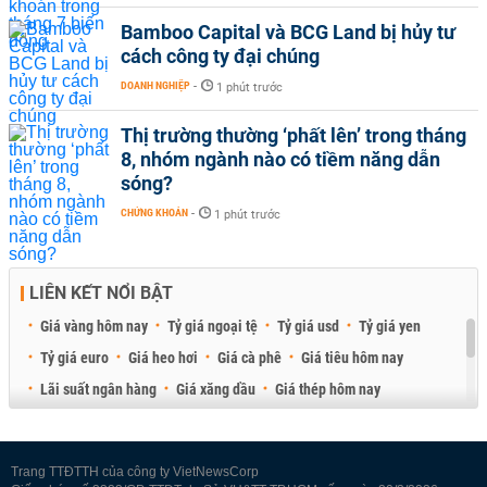
Bamboo Capital và BCG Land bị hủy tư
cách công ty đại chúng
DOANH NGHIỆP
-
1 phút trước
Thị trường thường ‘phất lên’ trong tháng
8, nhóm ngành nào có tiềm năng dẫn
sóng?
CHỨNG KHOÁN
-
1 phút trước
LIÊN KẾT NỔI BẬT
Giá vàng hôm nay
Tỷ giá ngoại tệ
Tỷ giá usd
Tỷ giá yen
Tỷ giá euro
Giá heo hơi
Giá cà phê
Giá tiêu hôm nay
Lãi suất ngân hàng
Giá xăng dầu
Giá thép hôm nay
Giá sầu riêng
Giá thịt heo
Giá gạo
Giá cao su
Best Retail Brokers
Diễn đàn đầu tư Việt Nam 2026
Trang TTĐTTH của công ty VietNewsCorp