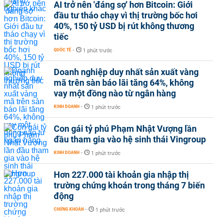
AI trở nên 'đáng sợ' hơn Bitcoin: Giới
đầu tư tháo chạy vì thị trường bốc hơi
40%, 150 tỷ USD bị rút không thương
tiếc
QUỐC TẾ
-
1 phút trước
Doanh nghiệp duy nhất sản xuất vàng
mã trên sàn báo lãi tăng 64%, không
vay một đồng nào từ ngân hàng
KINH DOANH
-
1 phút trước
Con gái tỷ phú Phạm Nhật Vượng lần
đầu tham gia vào hệ sinh thái Vingroup
KINH DOANH
-
1 phút trước
Hơn 227.000 tài khoản gia nhập thị
trường chứng khoán trong tháng 7 biến
động
CHỨNG KHOÁN
-
1 phút trước