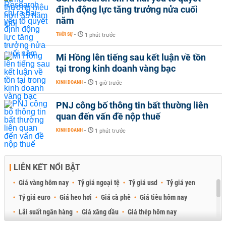
định động lực tăng trưởng nửa cuối
năm
THỜI SỰ
-
1 phút trước
Mi Hồng lên tiếng sau kết luận về tồn
tại trong kinh doanh vàng bạc
KINH DOANH
-
1 giờ trước
PNJ công bố thông tin bất thường liên
quan đến vấn đề nộp thuế
KINH DOANH
-
1 phút trước
LIÊN KẾT NỔI BẬT
Giá vàng hôm nay
Tỷ giá ngoại tệ
Tỷ giá usd
Tỷ giá yen
Tỷ giá euro
Giá heo hơi
Giá cà phê
Giá tiêu hôm nay
Lãi suất ngân hàng
Giá xăng dầu
Giá thép hôm nay