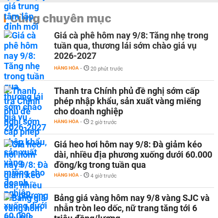
Cùng chuyên mục
Giá cà phê hôm nay 9/8: Tăng nhẹ trong
tuần qua, thương lái sớm chào giá vụ
2026-2027
HÀNG HÓA
-
20 phút trước
Thanh tra Chính phủ đề nghị sớm cấp
phép nhập khẩu, sản xuất vàng miếng
cho doanh nghiệp
HÀNG HÓA
-
2 giờ trước
Giá heo hơi hôm nay 9/8: Đà giảm kéo
dài, nhiều địa phương xuống dưới 60.000
đồng/kg trong tuần qua
HÀNG HÓA
-
4 giờ trước
Bảng giá vàng hôm nay 9/8 vàng SJC và
nhẫn tròn leo dốc, nữ trang tăng tới 6