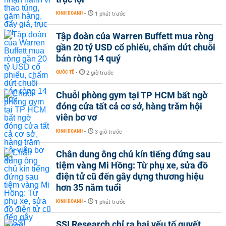
KINH DOANH
-
1 phút trước
Tập đoàn của Warren Buffett mua ròng
gần 20 tỷ USD cổ phiếu, chấm dứt chuỗi
bán ròng 14 quý
QUỐC TẾ
-
2 giờ trước
Chuỗi phòng gym tại TP HCM bất ngờ
đóng cửa tất cả cơ sở, hàng trăm hội
viên bơ vơ
KINH DOANH
-
3 giờ trước
Chân dung ông chủ kín tiếng đứng sau
tiệm vàng Mi Hồng: Từ phụ xe, sửa đồ
điện tử cũ đến gây dựng thương hiệu
hơn 35 năm tuổi
KINH DOANH
-
1 phút trước
SSI Research chỉ ra hai yếu tố quyết