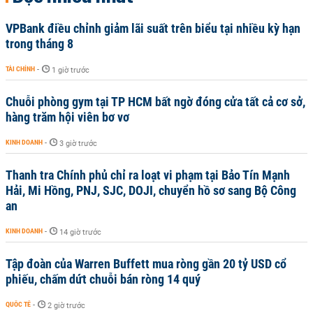
VPBank điều chỉnh giảm lãi suất trên biểu tại nhiều kỳ hạn
trong tháng 8
TÀI CHÍNH
-
1 giờ trước
Chuỗi phòng gym tại TP HCM bất ngờ đóng cửa tất cả cơ sở,
hàng trăm hội viên bơ vơ
KINH DOANH
-
3 giờ trước
Thanh tra Chính phủ chỉ ra loạt vi phạm tại Bảo Tín Mạnh
Hải, Mi Hồng, PNJ, SJC, DOJI, chuyển hồ sơ sang Bộ Công
an
KINH DOANH
-
14 giờ trước
Tập đoàn của Warren Buffett mua ròng gần 20 tỷ USD cổ
phiếu, chấm dứt chuỗi bán ròng 14 quý
QUỐC TẾ
-
2 giờ trước