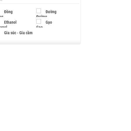
Đồng
Đường
Ethanol
Gạo
Gia súc - Gia cầm
Giấy
Gỗ
Hạt điều
Hồ tiêu - Hạt tiêu
Khí đốt
Kim loại khác
Mắc ca
Muối
Ngũ cốc
Nhựa - Hạt nhựa
Palladium
Phân bón