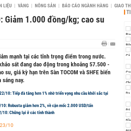
 LIỆU
VÀNG
NÔNG SẢN
BÁO CÁO NGÀNH HÀNG
GIAO T
T
0: Giảm 1.000 đồng/kg; cao su
iảm mạnh tại các tỉnh trọng điểm trong nước.
o khảo sát đang dao động trong khoảng 57.500 -
ao su, giá kỳ hạn trên Sàn TOCOM và SHFE biến
n sáng nay.
22/10: Tiếp đà tăng hơn 1% nhờ triển vọng nhu cầu khởi sắc tại
2/10: Robusta giảm hơn 2%, về cận mốc 2.000 USD/tấn
/10: Chững lại ở các tỉnh thành
y 23/10