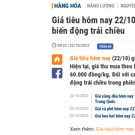
HÀNG HÓA
NĂNG LƯỢNG
NGUYÊN
Giá tiêu hôm nay 22/1
biến động trái chiều
08:22 | 22/10/2022
Chia sẻ
Giá tiêu hôm nay
(22/10) g
Hiện tại, giá thu mua the
60.000 đồng/kg. Đối với c
động trái chiều trong phiê
Giá xăng dầu hôm nay 
22-10-2022
Trung Quốc
Giá cà phê hôm nay 2
22-10-2022
Giá heo hơi hôm nay 22
22-10-2022
Xem thêm:
Giá tiêu hôm na