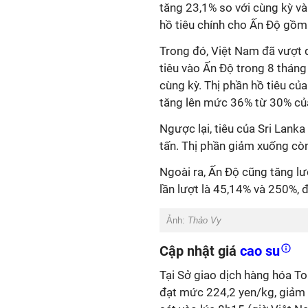
tăng 23,1% so với cùng kỳ v
hồ tiêu chính cho Ấn Độ gồm 
Trong đó, Việt Nam đã vượt q
tiêu vào Ấn Độ trong 8 tháng
cùng kỳ. Thị phần hồ tiêu củ
tăng lên mức 36% từ 30% c
Ngược lại, tiêu của Sri Lank
tấn. Thị phần giảm xuống c
Ngoài ra, Ấn Độ cũng tăng lư
lần lượt là 45,14% và 250%, 
Ảnh:
Thảo Vy
Cập nhật giá
cao su
Tại Sở giao dịch hàng hóa 
đạt mức 224,2 yen/kg, giảm 