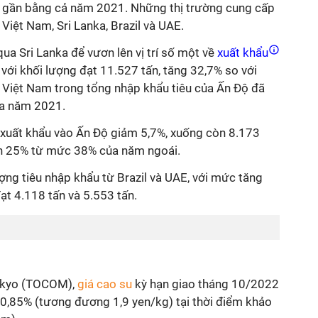
à gần bằng cả năm 2021. Những thị trường cung cấp
Việt Nam, Sri Lanka, Brazil và UAE.
ua Sri Lanka để vươn lên vị trí số một về
xuất khẩu
 với khối lượng đạt 11.527 tấn, tăng 32,7% so với
a Việt Nam trong tổng nhập khẩu tiêu của Ấn Độ đã
ủa năm 2021.
a xuất khẩu vào Ấn Độ giảm 5,7%, xuống còn 8.173
òn 25% từ mức 38% của năm ngoái.
ợng tiêu nhập khẩu từ Brazil và UAE, với mức tăng
đạt 4.118 tấn và 5.553 tấn.
Tokyo (TOCOM),
giá cao su
kỳ hạn giao tháng 10/2022
0,85% (tương đương 1,9 yen/kg) tại thời điểm khảo