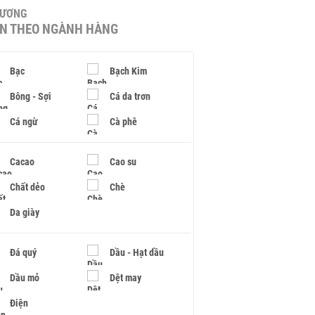
HƯƠNG
IN THEO NGÀNH HÀNG
Bạc
Bạch Kim
Bông - Sợi
Cá da trơn
Cá ngừ
Cà phê
Cacao
Cao su
Chất dẻo
Chè
Da giày
Đá quý
Dầu - Hạt dầu
Dầu mỏ
Dệt may
Điện