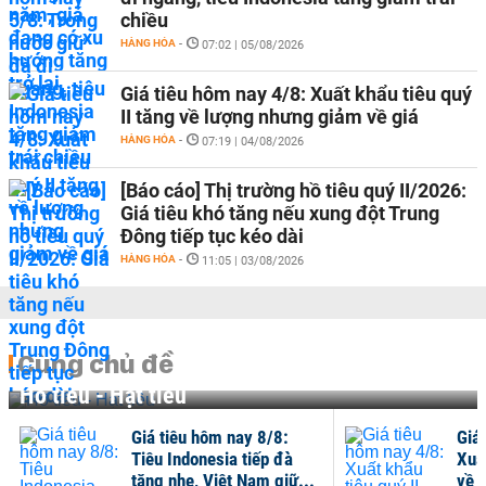
chiều
HÀNG HÓA
-
07:02 | 05/08/2026
Giá tiêu hôm nay 4/8: Xuất khẩu tiêu quý
II tăng về lượng nhưng giảm về giá
HÀNG HÓA
-
07:19 | 04/08/2026
[Báo cáo] Thị trường hồ tiêu quý II/2026:
Giá tiêu khó tăng nếu xung đột Trung
Đông tiếp tục kéo dài
HÀNG HÓA
-
11:05 | 03/08/2026
Cùng chủ đề
Hồ tiêu - Hạt tiêu
Giá tiêu hôm nay 8/8:
Giá
Tiêu Indonesia tiếp đà
Xuất
tăng nhẹ, Việt Nam giữ...
về 