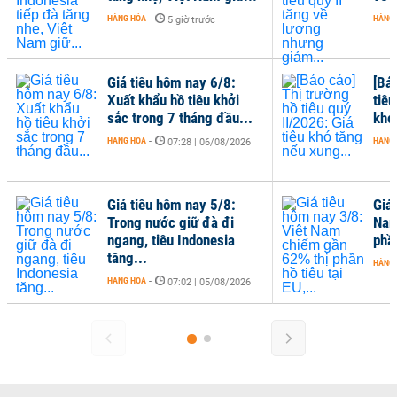
HÀNG HÓA
-
HÀNG
5 giờ trước
Giá tiêu hôm nay 6/8:
[Bá
Xuất khẩu hồ tiêu khởi
tiêu
sắc trong 7 tháng đầu...
khó
HÀNG HÓA
-
HÀNG
07:28 | 06/08/2026
Giá tiêu hôm nay 5/8:
Giá
Trong nước giữ đà đi
Nam
ngang, tiêu Indonesia
phần
tăng...
HÀNG
HÀNG HÓA
-
07:02 | 05/08/2026