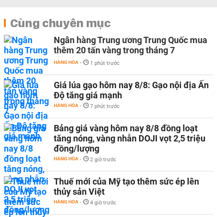
Cùng chuyên mục
Ngân hàng Trung ương Trung Quốc mua
thêm 20 tấn vàng trong tháng 7
HÀNG HÓA
-
1 phút trước
Giá lúa gạo hôm nay 8/8: Gạo nội địa Ấn
Độ tăng giá mạnh
HÀNG HÓA
-
7 phút trước
Bảng giá vàng hôm nay 8/8 đồng loạt
tăng nóng, vàng nhẫn DOJI vọt 2,5 triệu
đồng/lượng
HÀNG HÓA
-
2 giờ trước
Thuế mới của Mỹ tạo thêm sức ép lên
thủy sản Việt
HÀNG HÓA
-
4 giờ trước