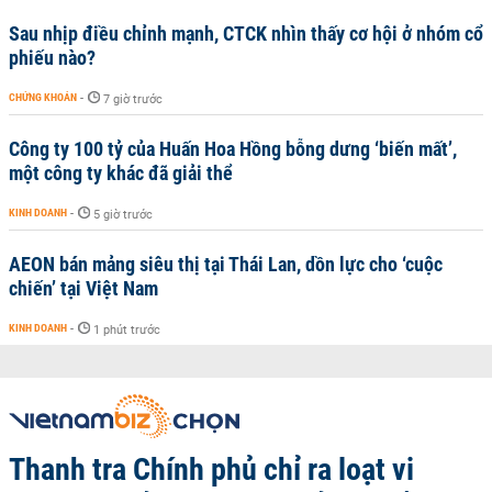
Sau nhịp điều chỉnh mạnh, CTCK nhìn thấy cơ hội ở nhóm cổ
phiếu nào?
CHỨNG KHOÁN
-
7 giờ trước
Công ty 100 tỷ của Huấn Hoa Hồng bỗng dưng ‘biến mất’,
một công ty khác đã giải thể
KINH DOANH
-
5 giờ trước
AEON bán mảng siêu thị tại Thái Lan, dồn lực cho ‘cuộc
chiến’ tại Việt Nam
KINH DOANH
-
1 phút trước
Thanh tra Chính phủ chỉ ra loạt vi