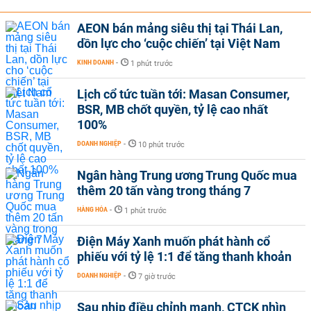
AEON bán mảng siêu thị tại Thái Lan,
dồn lực cho ‘cuộc chiến’ tại Việt Nam
KINH DOANH
-
1 phút trước
Lịch cổ tức tuần tới: Masan Consumer,
BSR, MB chốt quyền, tỷ lệ cao nhất
100%
DOANH NGHIỆP
-
10 phút trước
Ngân hàng Trung ương Trung Quốc mua
thêm 20 tấn vàng trong tháng 7
HÀNG HÓA
-
1 phút trước
Điện Máy Xanh muốn phát hành cổ
phiếu với tỷ lệ 1:1 để tăng thanh khoản
DOANH NGHIỆP
-
7 giờ trước
Sau nhịp điều chỉnh mạnh, CTCK nhìn