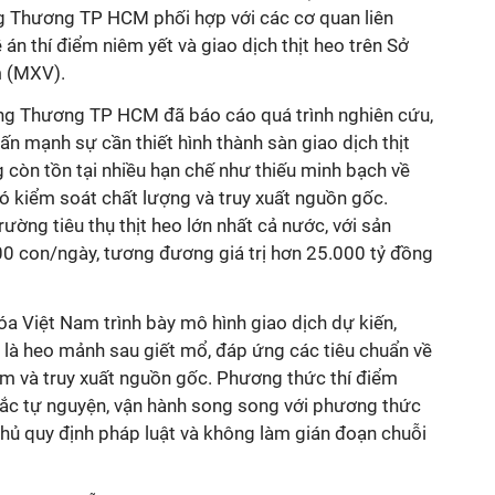
g Thương TP HCM phối hợp với các cơ quan liên
án thí điểm niêm yết và giao dịch thịt heo trên Sở
m (MXV).
ông Thương TP HCM đã báo cáo quá trình nghiên cứu,
ấn mạnh sự cần thiết hình thành sàn giao dịch thịt
g còn tồn tại nhiều hạn chế như thiếu minh bạch về
khó kiểm soát chất lượng và truy xuất nguồn gốc.
rường tiêu thụ thịt heo lớn nhất cả nước, với sản
0 con/ngày, tương đương giá trị hơn 25.000 tỷ đồng
óa Việt Nam trình bày mô hình giao dịch dự kiến,
 là heo mảnh sau giết mổ, đáp ứng các tiêu chuẩn về
ẩm và truy xuất nguồn gốc. Phương thức thí điểm
ắc tự nguyện, vận hành song song với phương thức
thủ quy định pháp luật và không làm gián đoạn chuỗi