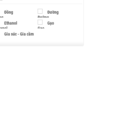
Đồng
Đường
Ethanol
Gạo
Gia súc - Gia cầm
Giấy
Gỗ
Hạt điều
Hồ tiêu - Hạt tiêu
Khí đốt
Kim loại khác
Mắc ca
Muối
Ngũ cốc
Nhựa - Hạt nhựa
Palladium
Phân bón