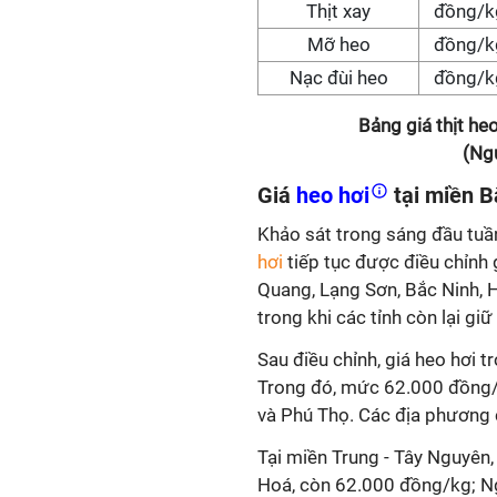
Thịt xay
đồng/k
Mỡ heo
đồng/k
Nạc đùi heo
đồng/k
Bảng giá thịt h
(Ng
Giá
heo hơi
tại miền B
Khảo sát trong sáng đầu tuầ
hơi
tiếp tục được điều chỉnh
Quang, Lạng Sơn, Bắc Ninh, H
trong khi các tỉnh còn lại giữ
Sau điều chỉnh, giá heo hơi 
Trong đó, mức 62.000 đồng/k
và Phú Thọ. Các địa phương 
Tại miền Trung - Tây Nguyên
Hoá, còn 62.000 đồng/kg; N