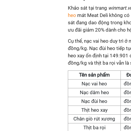
Khảo sát tại trang
winmart.
heo
mát Meat Deli không có 
sát đang dao động trong kh
ưu đãi giảm 20% dành cho hộ
Cụ thể, nạc vai heo duy trì
đồng/kg. Nạc đùi heo tiếp tụ
heo xay ổn định tại 149.901
đồng/kg và thịt ba rọi vẫn l
Tên sản phẩm
Đơ
Nạc vai heo
đồ
Nạc dăm heo
đồ
Nạc đùi heo
đồ
Thịt heo xay
đồ
Chân giò rút xương
đồ
Thịt ba rọi
đồ