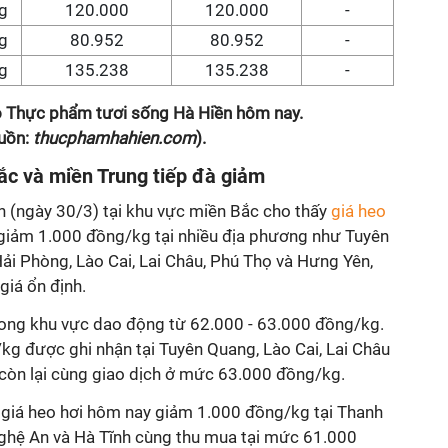
g
120.000
120.000
-
g
80.952
80.952
-
g
135.238
135.238
-
eo Thực phẩm tươi sống Hà Hiền hôm nay.
uồn:
thucphamhahien.com
).
ắc và miền Trung tiếp đà giảm
n (ngày 30/3) tại khu vực miền Bắc cho thấy
giá heo
 giảm 1.000 đồng/kg tại nhiều địa phương như Tuyên
ải Phòng, Lào Cai, Lai Châu, Phú Thọ và Hưng Yên,
 giá ổn định.
trong khu vực dao động từ 62.000 - 63.000 đồng/kg.
g được ghi nhận tại Tuyên Quang, Lào Cai, Lai Châu
còn lại cùng giao dịch ở mức 63.000 đồng/kg.
, giá heo hơi hôm nay giảm 1.000 đồng/kg tại Thanh
ghệ An và Hà Tĩnh cùng thu mua tại mức 61.000