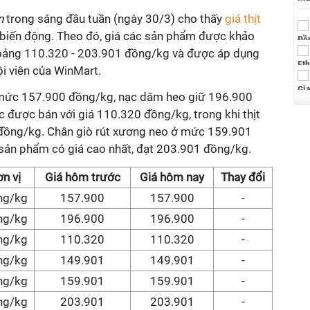
vn
trong sáng đầu tuần (ngày 30/3) cho thấy
giá thịt
biến động. Theo đó, giá các sản phẩm được khảo
oảng 110.320 - 203.901 đồng/kg và được áp dụng
i viên của WinMart.
 ở mức 157.900 đồng/kg, nạc dăm heo giữ 196.900
c được bán với giá 110.320 đồng/kg, trong khi thịt
 đồng/kg. Chân giò rút xương neo ở mức 159.901
à sản phẩm có giá cao nhất, đạt 203.901 đồng/kg.
n vị
Giá hôm trước
Giá hôm nay
Thay đổi
ng/kg
157.900
157.900
-
ng/kg
196.900
196.900
-
ng/kg
110.320
110.320
-
ng/kg
149.901
149.901
-
ng/kg
159.901
159.901
-
ng/kg
203.901
203.901
-