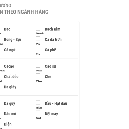
HƯƠNG
IN THEO NGÀNH HÀNG
Bạc
Bạch Kim
Bông - Sợi
Cá da trơn
Cá ngừ
Cà phê
Cacao
Cao su
Chất dẻo
Chè
Da giày
Đá quý
Dầu - Hạt dầu
Dầu mỏ
Dệt may
Điện