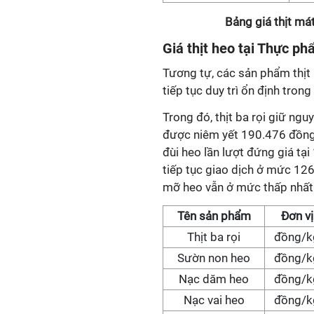
Bảng giá thịt má
Giá
thịt heo tại Thực p
Tương tự, các sản phẩm thịt
tiếp tục duy trì ổn định tro
Trong đó, thịt ba rọi giữ n
được niêm yết 190.476 đồng
đùi heo lần lượt đứng giá t
tiếp tục giao dịch ở mức 126
mỡ heo vẫn ở mức thấp nhất 
Tên sản phẩm
Đơn vị
Thịt ba rọi
đồng/k
Sườn non heo
đồng/k
Nạc dăm heo
đồng/k
Nạc vai heo
đồng/k