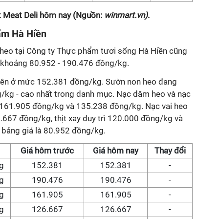
t Meat Deli hôm nay (Nguồn:
winmart.vn)
.
hẩm Hà Hiền
 heo tại Công ty Thực phẩm tươi sống Hà Hiền cũng
ng khoảng 80.952 - 190.476 đồng/kg.
guyên ở mức 152.381 đồng/kg. Sườn non heo đang
/kg - cao nhất trong danh mục. Nạc dăm heo và nạc
ại 161.905 đồng/kg và 135.238 đồng/kg. Nạc vai heo
.667 đồng/kg, thịt xay duy trì 120.000 đồng/kg và
bảng giá là 80.952 đồng/kg.
Giá hôm trước
Giá hôm nay
Thay đổi
g
152.381
152.381
-
g
190.476
190.476
-
g
161.905
161.905
-
g
126.667
126.667
-